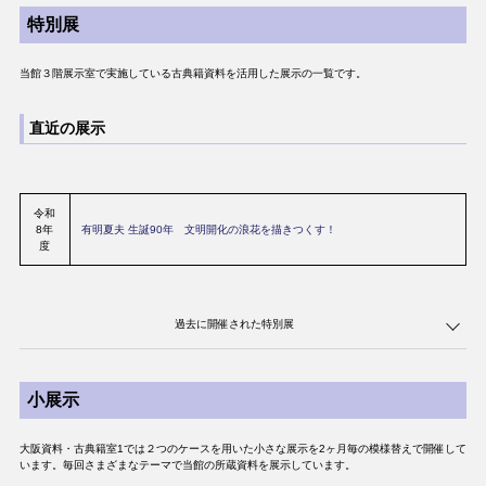
特別展
当館３階展示室で実施している古典籍資料を活用した展示の一覧です。
直近の展示
令和
8年
有明夏夫 生誕90年 文明開化の浪花を描きつくす！
度
過去に開催された特別展
小展示
令
資料でたどる 大阪の医学と医療
和7
年
海の玄関口・大阪港 その歴史を紐解く
大阪資料・古典籍室1では２つのケースを用いた小さな展示を2ヶ月毎の模様替えで開催して
度
います。毎回さまざまなテーマで当館の所蔵資料を展示しています。