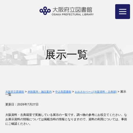
コ
ン
テ
ン
ツ
へ
ス
キ
ッ
プ
展示一覧
>
>
>
>
展示
大阪府立図書館
来館案内・施設案内
中之島図書館
おおさかページ(大阪資料・古典籍)
一覧
更新日：2026年7月27日
大阪資料・古典籍室で実施している展示の一覧です。調べ物の参考にお役立てください。な
お展示資料の情報については掲載当時の情報となりますので、資料の利用については、事前
にご確認ください。