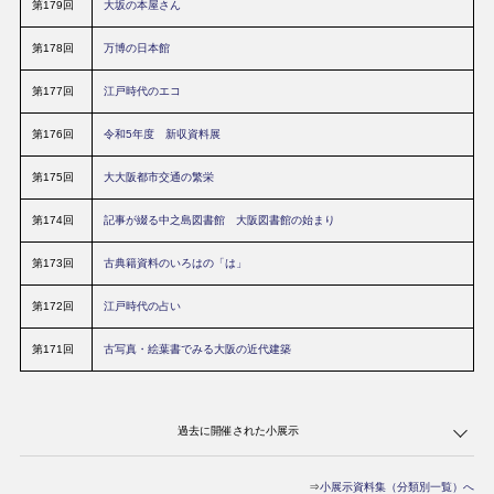
第179回
大坂の本屋さん
和
元
年
第178回
万博の日本館
江戸時代大坂の医学と医療
度
第177回
江戸時代のエコ
平
大阪の教育と人
成
30
第176回
令和5年度 新収資料展
年
明治初年の大阪
度
第175回
大大阪都市交通の繁栄
平
戦後大阪の文芸展 ～焼け跡から平成のはじまりまで
第174回
成
記事が綴る中之島図書館 大阪図書館の始まり
29
年
第173回
没後70年記念 甦る織田作之助～大阪を駆け抜けた夭折の天才～
古典籍資料のいろはの「は」
度
第172回
江戸時代の占い
平
おどるばけるつどう－行列する情熱展
成
28
第171回
古写真・絵葉書でみる大阪の近代建築
年
地図と写真でふりかえる なつかしの大阪
度
平
過去に開催された小展示
成
23
城下町・大坂 武士が見た風景～なにわのサムライ・ライフ～
年
度
⇒
小展示資料集（分類別一覧）へ