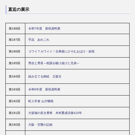
中之島図書館120周年 新館完成記念特別展「貴重書のみどころ」
令
和6
直近の展示
年
「大阪文学の巨星・藤澤桓夫 生誕120年」－大阪と将棋を愛した作家
度
が遺したもの－
髙田郁『あきない世傳 金と銀』『銀二貫』の世界（大阪府立中之島図
第188回
令和7年度 新収資料展
令
書館開館 120 周年記念 -本を読む楽しさ、図書館で調べる面白さ再発
和5
見- ）
第187回
手品 あれこれ
年
度
古典籍が伝える災害
第186回
コワイ？カワイイ！古典籍にひそむおばけ・妖怪
令
近世大坂のくらし -絵で発見！なにわのまち・ひと-
第185回
秀吉と秀長～戦国を駆け抜けた兄弟～
和4
年
中之島点描
度
第184回
組み立てる錦絵 立版古
令
没後百二十年 福澤諭吉 江戸～明治期の日本人が見た「世界」
和3
第183回
令和6年度 新収資料展
年
古典籍でみる江戸時代の大坂
度
第182回
町人学者 山片蟠桃
令
古典籍に描かれた名花・名木
第181回
和2
大坂城の若き勇将 木村重成没後410年
年
所蔵資料で振り返るEXPO’70
度
第180回
大阪・空襲の記録
令
二世没後80年 大阪の浮世絵師 長谷川貞信展