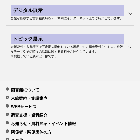
平
第
デジタル展示
成
170
令和4年度 新収資料展
22
日本万国博覧会のころ ～上海万博によせて～
当館が所蔵する古典籍資料をテーマ別にインターネット上でご紹介しています。
回
年
度
第
169
古典籍資料のいろはの「ろ」
平
トピック展示
回
なにわグルメ百景－食いだおれの街・点描－
織田作之助の草稿
成
大阪資料・古典籍室で不定期に開催している展示です。郷土資料を中心に、身近
19
第
なテーマやその時々の話題に関する資料をご紹介しています。
年
鯰絵
俳諧一枚摺－挨拶と披露の配り物－
168
古典籍資料のいろはの「い」
※掲載している展示は一部です。
度
回
年賀切手になったおもちゃ絵
平
これが“おもちゃ絵”だ！～巨泉玩具帖に見る大正・昭和初期の郷土玩具
第
成
～
中之島図書館所蔵の古活字版
167
百人一首いろいろ
18
回
年
まずは一冊。有明夏夫。
貴重書怪談巡り
資料に見る「銭と貨幣のすがた」
度
図書館について
第
雨の日は、中之島へ。-本でめぐるミュージアム-
166
江戸時代の天文事情
来館案内・施設案内
中之島図書館百周年記念事業 特別展示「百人一首の世界～大阪百人一
回
首入選歌によせて～」
文豪 谷崎潤一郎
WEBサービス
平
第
成
文字・活字文化の日 文字が伝える文化史
調査支援・資料紹介
165
山崎豊子生誕100年
令和3年度 新収資料展
17
回
年
お知らせ・資料展示・イベント情報
からくりの宇宙とその周縁－なにわ・からくり事始
度
大阪文学の巨星・藤澤桓夫 生誕120年
関係者・関係団体の方
第
164
町人学者 山片蟠桃 第27回山片蟠桃賞によせて
近代大阪の耀き展－古書肆・鹿田松雲堂と大阪の雅人文人たち
織田作之助生誕１１０年