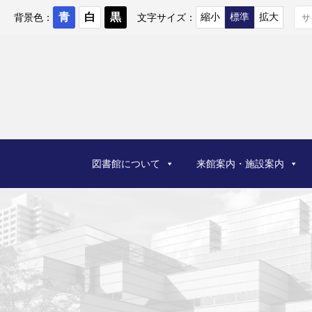
コ
ン
背景色：
文字サイズ：
テ
ン
ツ
へ
ス
キ
ッ
プ
図書館について
来館案内・施設案内