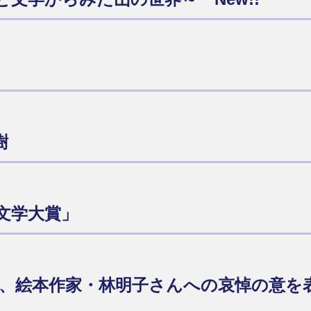
樹
文学大賞」
れた、絵本作家・林明子さんへの哀悼の意
す。