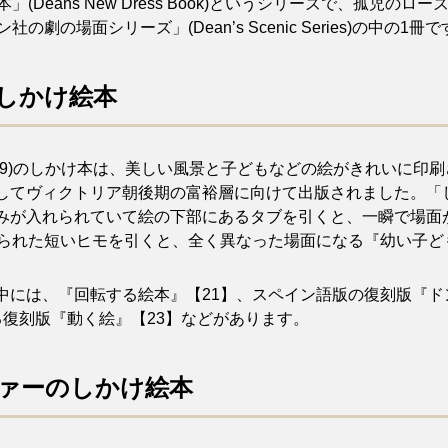
(Deans New Dress Book)というシリーズで、孤児
ン社の劇の場面シリーズ」(
Dean’s Scenic Series
)の中の1冊で
しかけ絵本
1842-1909)のしかけ本は、美しい風景と子どもなどの絵がきれ
してヴィクトリア朝後期の富裕層に向けて出版されました。「
みが入れられていて絵の下部にあるタブを引くと、一瞬で場面
けられた短いヒモを引くと、全く異なった場面になる『幼い子ど
中には、『回転する絵本』【21】、スペイン語版の復刻版『ド
復刻版『動く絵』【23】などがあります。
ァー
のしかけ絵本