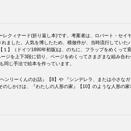
ナード(折り返し本)です。考案者は、ロバート・セイヤーRobert
て出版されました。人気を博したため、模倣作が、当時流行していたパント
１】（ドイツ1890年初版)は、のちに、フラップをめくって
ページを上下3段に切り、ページをめくってさまざまな組み合
】も同じ手法で絵本を作っています。
『ヘンリーくんのお話』【8】や 『シンデレラ、または小さなガ
そのしかけは、『わたしの人形の家』【10】のような人形の家