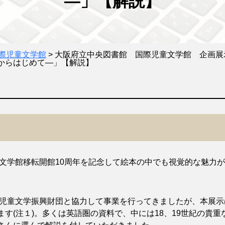
―」【解説】
際児童文学館
>
大阪府立中央図書館 国際児童文学館 企画展
からはじめて―」【解説】
文学館移転開館10周年を記念して絵本の中でも視覚的な魅力
児童文学振興財団と協力して事業を行ってきましたが、本展示
す(注１)。多くは英語圏の資料で、中には18、19世紀の貴