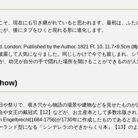
こそ、現在にも引き継がれていると思われます。最初は、ふた
たが、後にタブをひくと現れる形に進化します。
d. London: Published by the Author. 1821 Ff. 10.
披露して人気になりました。同じしかけで今でも親しまれ、シ
すが、幼児が自分の手で隠れた場所を開けることができるのが人
ow)
日や祭りで、覗き穴から物語の場景や建物などを見せたものが源
会や女王の戴冠式【12】などが、お土産本として多数出版さ
Engelbrecht(1684-1756)が1730年に作成したもの
ーランド型になる『シンデレラ:のぞきからくり本』【13】の