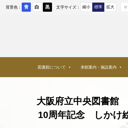
コ
ン
背景色：
文字サイズ：
テ
ン
ツ
へ
ス
キ
ッ
プ
図書館について
来館案内・施設案内
大阪府立中央図書館 
10周年記念 しか