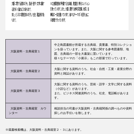
中之島図書館が所蔵する古典籍、貴重書、特別コレクショ
ンを扱っています。また、大阪に関する参考図書類、地
大阪資料・古典籍室１
図、古典籍の一部を大書架に置いています。
様々なテーマの「小展示」もこの部屋で行っています。
大阪に関する資料のうち、社会・自然・工業・産業分野の
大阪資料・古典籍室２
資料と雑誌があります。
大阪に関する資料のうち、芸術・語学・文学に関する資料
（小説など）があります。
大阪資料・古典籍室３
また、ビジネス関連資料のうち、社史、電話帳がありま
す。
大阪資料・古典籍室 カウ
相談担当の司書が大阪資料・古典籍関係の調べものや資料
ンター
探しのお手伝いを致します。
※蔵書検索機は、大阪資料・古典籍室２・３にあります。