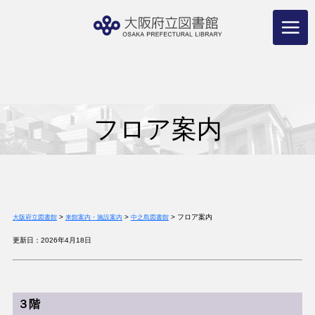
コ
ン
テ
ン
ツ
へ
ス
キ
ッ
プ
フロア案内
>
>
>
フロア案内
大阪府立図書館
来館案内・施設案内
中之島図書館
更新日：2026年4月18日
３階