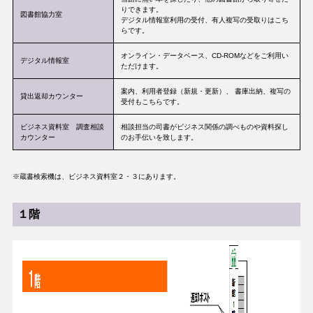
りできます。
図書館協力室
デジタル情報室利用の受付、有人複写の受取りはこち
らです。
オンライン・データベース、CD-ROMなどをご利用い
デジタル情報室
ただけます。
案内、利用者登録（新規・更新）、 書庫出納、複写の
貸出返却カウンター
受付もこちらです。
ビジネス資料室 調査相談
相談担当の司書がビジネス関係の調べものや資料探し
カウンター
のお手伝いを致します。
※蔵書検索機は、ビジネス資料室２・３にあります。
１階