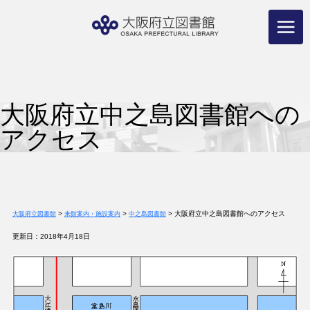
コ
ン
テ
ン
ツ
へ
ス
キ
ッ
プ
大阪府立中之島図書館への
アクセス
>
>
>
大阪府立中之島図書館へのアクセス
大阪府立図書館
来館案内・施設案内
中之島図書館
更新日：2018年4月18日