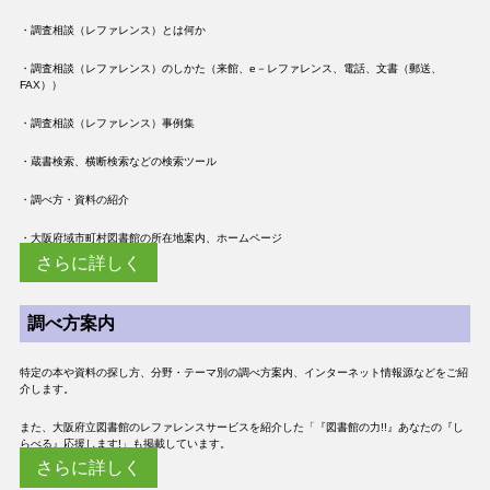
・調査相談（レファレンス）とは何か
・調査相談（レファレンス）のしかた（来館、e－レファレンス、電話、文書（郵送、
FAX））
・調査相談（レファレンス）事例集
・蔵書検索、横断検索などの検索ツール
・調べ方・資料の紹介
・大阪府域市町村図書館の所在地案内、ホームページ
さらに詳しく
調べ方案内
特定の本や資料の探し方、分野・テーマ別の調べ方案内、インターネット情報源などをご紹
介します。
また、大阪府立図書館のレファレンスサービスを紹介した「『図書館の力!!』あなたの『し
らべる』応援します!」も掲載しています。
さらに詳しく