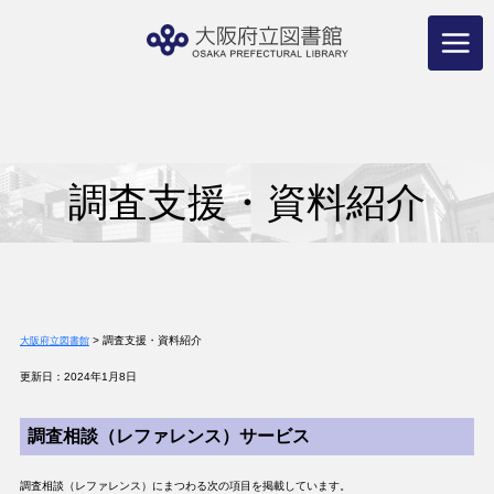
コ
ン
テ
ン
ツ
へ
ス
キ
ッ
プ
調査支援・資料紹介
>
調査支援・資料紹介
大阪府立図書館
更新日：2024年1月8日
調査相談（レファレンス）サービス
調査相談（レファレンス）にまつわる次の項目を掲載しています。