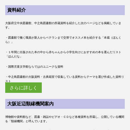
資料紹介
大阪府立中央図書館、中之島図書館の所蔵資料を紹介した次のページなどを掲載していま
す。
・図書館で働く職員が新人からベテランまで交替でオススメ本を紹介する「本蔵（ぼんく
ら）」
・１年間に出版された本の中から赤ちゃんから小学生向けにおすすめの本を選んだリスト
「ほんだな」
・国際児童文学館ならではのユニークな資料
・中之島図書館の大阪資料・古典籍室で収集している資料からテーマを選び作成した資料リ
スト
さらに詳しく
大阪近辺類縁機関案内
博物館や資料館など、図書・雑誌やビデオ・ＣＤなど各種資料を所蔵し、公開している機関
を「類縁機関」と呼んでいます。