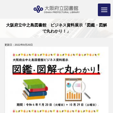
コ
ン
テ
ン
ツ
へ
ス
キ
ッ
プ
大阪府立中之島図書館 ビジネス資料展示「図鑑・図解
で丸わかり！」
更新日：2022年9月20日