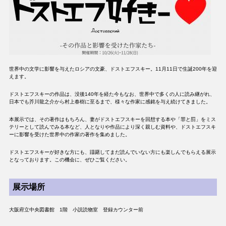
世界中の文学に影響を与えたロシアの文豪、ドストエフスキー。11月11日で生誕200年を迎
えます。
ドストエフスキーの作品は、没後140年を経た今もなお、世界中で多くの人に読み継がれ、
日本でも芥川龍之介から村上春樹に至るまで、様々な作家に感銘を与え続けてきました。
本展示では、その著作はもちろん、妻がドストエフスキーを回想する本や「罪と罰」をミス
テリーとして読んでみる本など、人となりや作品により深く親しむ資料や、ドストエフスキ
ーに影響を受けた世界中の作家の著作を集めました。
ドストエフスキーが好きな方にも、躊躇してまだ読んでいない方にも楽しんでもらえる展示
となっております。この機会に、ぜひご覧ください。
展示場所
大阪府立中央図書館 1階 小説読物室 登録カウンター前