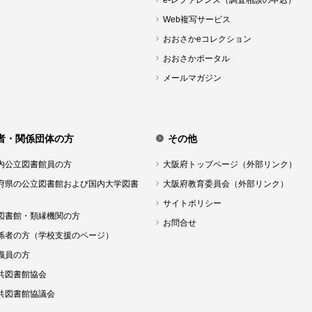
e-レファレンス（調査相談の申込）
Web複写サービス
おおさかeコレクション
おおさかポータル
メールマガジン
者・関係団体の方
その他
内公立図書館員の方
大阪府トップページ（外部リンク）
府県の公立図書館および国内大学図書
大阪府教育委員会（外部リンク）
サイトポリシー
図書館・類縁機関の方
お問合せ
係者の方（学校支援のページ）
職員の方
共図書館協会
共図書館協議会