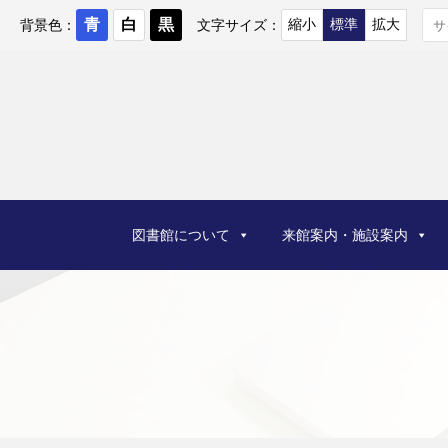
コ
ン
背景色：
文字サイズ：
テ
ン
ツ
へ
ス
キ
ッ
プ
図書館について
来館案内・施設案内