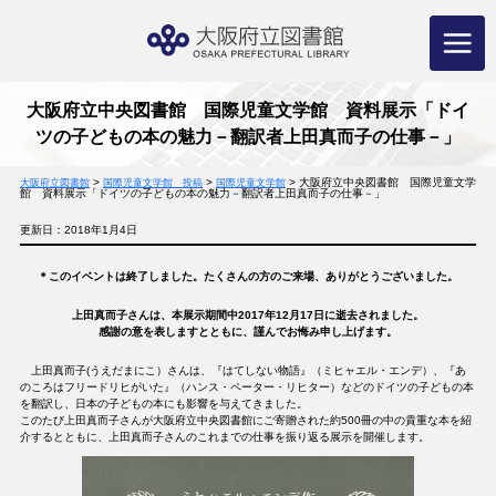
コ
ン
テ
ン
ツ
へ
ス
キ
ッ
プ
大阪府立中央図書館 国際児童文学館 資料展示「ドイ
ツの子どもの本の魅力－翻訳者上田真而子の仕事－」
>
>
>
大阪府立中央図書館 国際児童文学
大阪府立図書館
国際児童文学館 投稿
国際児童文学館
館 資料展示「ドイツの子どもの本の魅力－翻訳者上田真而子の仕事－」
更新日：2018年1月4日
＊このイベントは終了しました。たくさんの方のご来場、ありがとうございました。
上田真而子さんは、本展示期間中2017年12月17日に逝去されました。
感謝の意を表しますとともに、謹んでお悔み申し上げます。
上田真而子(うえだまにこ）さんは、『はてしない物語』（ミヒャエル・エンデ）、『あ
のころはフリードリヒがいた』（ハンス・ペーター・リヒター）などのドイツの子どもの本
を翻訳し、日本の子どもの本にも影響を与えてきました。
このたび上田真而子さんが大阪府立中央図書館にご寄贈された約500冊の中の貴重な本を紹
介するとともに、上田真而子さんのこれまでの仕事を振り返る展示を開催します。