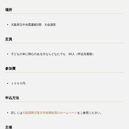
場所
大阪府立中央図書館2階 大会議室
定員
子どもの本に関心のある方ならどなたでも 80人（申込先着順）
参加費
１０００円
申込方法
詳しくは
大阪国際児童文学振興財団のホームページ
をご参照ください。
主催