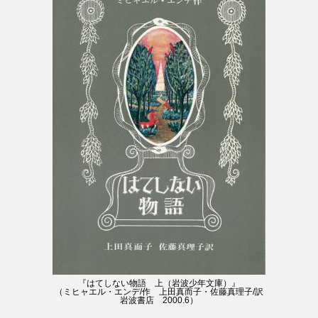
『はてしない物語 上（岩波少年文庫）』
（ミヒャエル・エンデ/作 上田真而子・佐藤真理子/訳
岩波書店 2000.6）