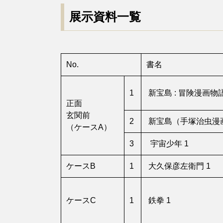
展示資料一覧
No.
書名
1
新宝島 : 冒険漫画物
正面
玄関前
2
新宝島（手塚治虫漫画
（ケースA）
3
宇宙少年 1
ケースB
1
大久保彦左衛門 1
ケースC
1
鉄拳 1