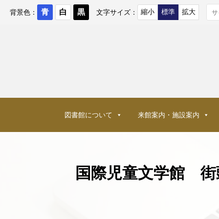
コ
ン
背景色：
文字サイズ：
テ
ン
ツ
へ
ス
キ
ッ
プ
図書館について
来館案内・施設案内
国際児童文学館 街