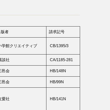
出版者
請求記号
小学館クリエイティブ
CB/1395/3
講談社
CA/1185-281
三邑会
HB/148N
三邑会
HB/99N
友愛社
HB/141N