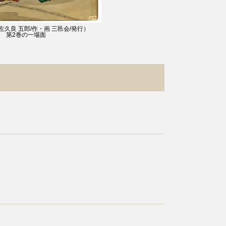
久良 五郎/作・画 三邑会/発行）
第2巻の一場面