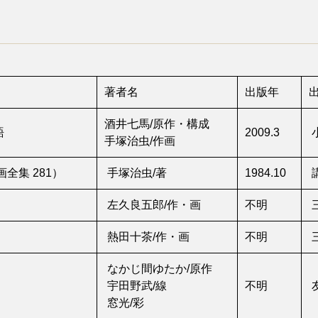
著者名
出版年
酒井七馬/原作・構成
語
2009.3
手塚治虫/作画
全集 281）
手塚治虫/著
1984.10
左久良五郎/作・画
不明
熱田十茶/作・画
不明
なかじ間ゆたか/原作
宇田野武/線
不明
窓光/彩