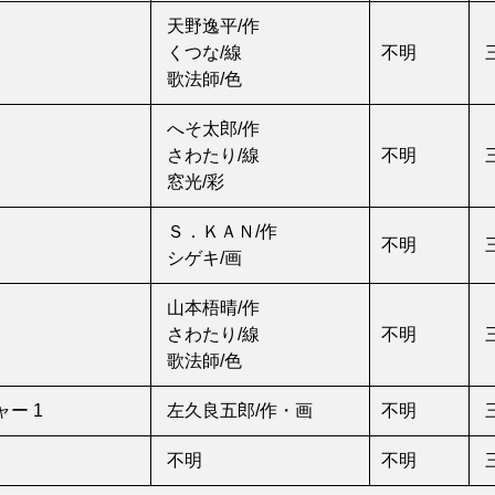
天野逸平/作
くつな/線
不明
歌法師/色
へそ太郎/作
さわたり/線
不明
窓光/彩
Ｓ．ＫＡＮ/作
不明
シゲキ/画
山本梧晴/作
さわたり/線
不明
歌法師/色
ー 1
左久良五郎/作・画
不明
不明
不明