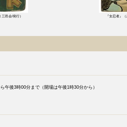
 三邑会/発行）
『女忍者』（左
から午後3時00分まで（開場は午後1時30分から）