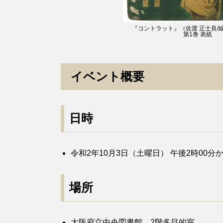
『コントラット』（佐渡 正士良/線
第1巻 表紙
イベント概要
日時
令和2年10月3日（土曜日） 午後2時00分
場所
大阪府立中央図書館 2階多目的室