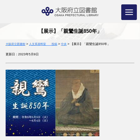
コ
ン
テ
ン
ツ
へ
ス
キ
ッ
プ
【展示】「親鸞生誕850年」
>
>
>
【展示】「親鸞生誕850年」
大阪府立図書館
人文系資料室 投稿
中央
更新日：2023年5月9日