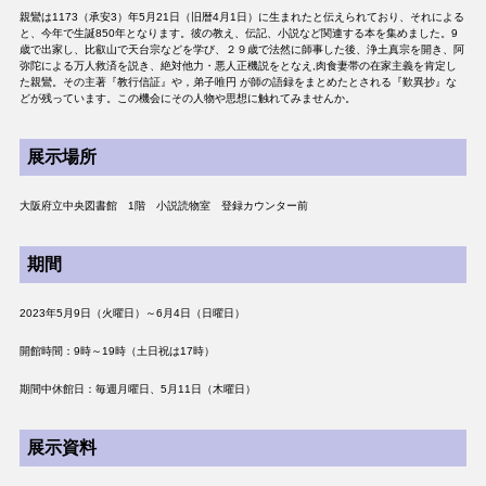
親鸞は1173（承安3）年5月21日（旧暦4月1日）に生まれたと伝えられており、それによる
と、今年で生誕850年となります。彼の教え、伝記、小説など関連する本を集めました。9
歳で出家し、比叡山で天台宗などを学び、２９歳で法然に師事した後、浄土真宗を開き、阿
弥陀による万人救済を説き、絶対他力・悪人正機説をとなえ,肉食妻帯の在家主義を肯定し
た親鸞。その主著『教行信証』や，弟子唯円 が師の語録をまとめたとされる『歎異抄』な
どが残っています。この機会にその人物や思想に触れてみませんか。
展示場所
大阪府立中央図書館 1階 小説読物室 登録カウンター前
期間
2023年5月9日（火曜日）～6月4日（日曜日）
開館時間：9時～19時（土日祝は17時）
期間中休館日：毎週月曜日、5月11日（木曜日）
展示資料