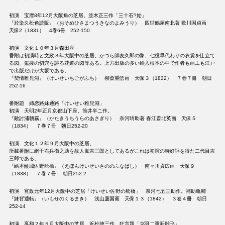
初演 宝暦8年12月大阪角の芝居。並木正三作「三十石?始」
『於染久松色読販』（おそめひさまつうきなのよみうり） 四世鶴屋南北著 歌川国貞画
天保2（1831） 4巻6冊 252-150
初演 文化１０年３月森田座
番附は初演時と文政３年大阪中の芝居。かつら師友久郎の像、七役早代わりの衣裳を仕立て
る図、駕抜の切穴を誂る花道の図等ある。上方出版の多い絵入根本の中で作者も画工も江戸
で出版だけが大坂である。
『契情稚児淵』（けいせいちごがふち） 柳斎重信画 天保３（1832） ７巻７冊 朝日
252-16
番附題 姉恋路妹通路「けいせい稚児淵」
初演 天明2年正月京都山下座。筒井半ニ作。
『敵討浦朝霧』（かたきうちうらのあさぎり） 奈河晴助著 春江斎北英画 天保５
（1834） ７巻７冊 朝日252-20
初演 文化１２年９月大阪中の芝居。
所載番附に網干右兵衛之助を故人嵐吉三郎としてあるがこれは初演の時好評を得た二代目吉
三郎である。
『絵本傾城佐野舩橋』（えほんけいせいさののふなばし） 南々川貞広画 天保９
（1838） ７巻７冊 朝日252-2
初演 寛政元年12月大阪中の芝居「けいせい佐野の舩橋」 奈河七五三助作。補助亀輔
『妹背通転』（いもせのくるまき） 浅山蘆国画 天保１３（1842） ３巻４冊 朝日
252-14
初演 享和２年５月大阪中の芝居。近松徳三作 狂言題「京羽二重新雛形」