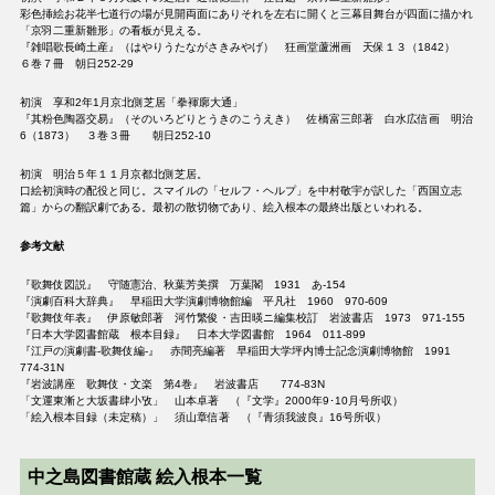
彩色挿絵お花半七道行の場が見開両面にありそれを左右に開くと三幕目舞台が四面に描かれ
「京羽二重新雛形」の看板が見える。
『雑唱歌長崎土産』（はやりうたながさきみやげ） 狂画堂蘆洲画 天保１３（1842）
６巻７冊 朝日252-29
初演 享和2年1月京北側芝居「拳褌廓大通」
『其粉色陶器交易』（そのいろどりとうきのこうえき） 佐橋富三郎著 白水広信画 明治
6（1873） ３巻３冊 朝日252-10
初演 明治５年１１月京都北側芝居。
口絵初演時の配役と同じ。スマイルの「セルフ・ヘルプ」を中村敬宇が訳した「西国立志
篇」からの翻訳劇である。最初の散切物であり、絵入根本の最終出版といわれる。
参考文献
『歌舞伎図説』 守随憲治、秋葉芳美撰 万葉閣 1931 あ-154
『演劇百科大辞典』 早稲田大学演劇博物館編 平凡社 1960 970-609
『歌舞伎年表』 伊原敏郎著 河竹繁俊・吉田暎ニ編集校訂 岩波書店 1973 971-155
『日本大学図書館蔵 根本目録』 日本大学図書館 1964 011-899
『江戸の演劇書-歌舞伎編-』 赤間亮編著 早稲田大学坪内博士記念演劇博物館 1991
774-31N
『岩波講座 歌舞伎・文楽 第4巻』 岩波書店 774-83N
「文運東漸と大坂書肆小攷」 山本卓著 （『文学』2000年9･10月号所収）
「絵入根本目録（未定稿）」 須山章信著 （『青須我波良』16号所収）
中之島図書館蔵 絵入根本一覧