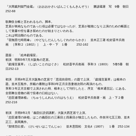
『大岡裁判獄門金蔵』（おおおかさいばんごくもんきんぞう） 勝諺蔵著 写 9冊 朝日
252-68
歌舞伎台帳と言われるもの。脚本。
芝居が単純なものであった頃は必要ではなかったが、芝居が複雑になり上演のための帳面と
して覚書や控を書き留めたのが始まりといわれる。
これは明治期のものである。
『宿無団七時雨傘』（やどなしだんしちしぐれのからかさ） 並木正三著 松好斎半兵衛
画 ［享和２（1802）］ 上・中・下 １冊 252-162
題簽： 「絵本戯場栞」
初演 明和5年7月大阪角の芝居。
『戯場言葉草』（しばいことのはぐさ） 松好斎半兵衛画 享和３（1803） 5巻5冊 朝
日252-13
初演 天明4年正月大阪角の芝居で「思花街容性」の題で上演、「戯場言葉草」は根本の
題。並木五瓶作。所載の番附は享和3年正月京吾妻徳次郎の再演のもの。
享和３年正月京都で上演された時、根本として刊行したと、序文 「根本通言記」にある。
全部舞台造物の画で役者の口絵はない。
『忠臣連理鉢植』（ちゅうしんれんりのはちうえ） 松好斎半兵衛著・画 上・下２冊
252-216
初演 天明8年2月「義臣伝読切講釈」大阪大西芝居で上演。
「忠臣連理の鉢植」はこの義臣伝の三幕目と四幕目が独立したもの。作奈河七五三助、並木
正三、辰岡萬作。
『契情筥伝授』（けいせいはこでんじゅ） 並木意院松 文化4（1807） １冊 252-134