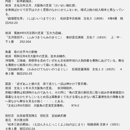
内題：「絵本戯場語」
初演 文化元年正月、大阪角の芝居「けいせい箱伝授」
全巻画ばかりで文字は小さく雲形のなかにせりふをいれ、様式上他の絵入根本と異なってい
る。
『戯場壁生草』（しばいいつまでぐさ） 松好斎半兵衛画 文化５（1808） 6巻6冊 朝
日252-23
初演 寛政6年5月京西の芝居「五大力恋緘」
『文月恨切子』（ふみづきうらみのきりこ） 春好斎北洲画 文化７（1810） 上・中・
下１冊 252-204
角書 昔の古手今の新物
初演 明和元年8月大阪中の芝居。並木永輔作。
浄瑠璃、三味線、長唄等を含めていずれも文化初年頃の人気俳優を番附にあげている。舞台
を裏側から観客の方に向かって描いた画がある。
『定結納爪櫛』（かみかけてちかいのつまぐし） 狂画堂蘆洲画 文化１２（1815） ４
巻２冊 朝日252-25
題簽：「必ずあふと後の文 添て送りし一品は神かけて誓爪櫛」
初演 文化１１年８月大阪角の芝居。 奈河晴助作。
所載の番附は初演時のものであろう。その序に「角の芝居の新狂言に取り組み作者春陽堂の
蔵書なるをひたすらこいもとめ且は幕数多くて出ざる場もおぎない画工蘆洲先生の筆働を加
へ居ながら舞台を見るが如く・・・」とある。
『文化11年8月朔日 大阪角の芝居芝居番附』 974-2
前狂言 比良嶽雪見陣立 切狂言 定結納爪櫛
座元 市川善太郎
『絵本三拾石艠始』（えほんさんじっこくよぶねのはじまり） 暁鐘成画 文政４（1821）
６巻１冊 朝日252-24