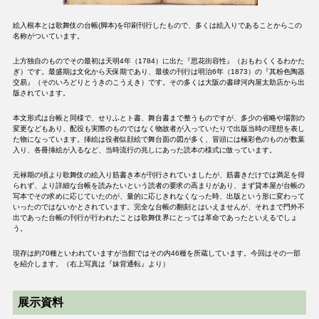
絵入根本とは歌舞伎の台帳(脚本)を印刷刊行したもので、多くは絵入りであることからこの
名称がついています。
上方独自のものでその最初は天明4年（1784）に出た『思花街容性』（おもわくくるわかた
ぎ）です。最盛期は文化から天保期であり、最後の刊行は明治6年（1873）の『其粉色陶器
交易』（そのいろどりとうきのこうえき）です。その多くは大阪の書肆河内屋太助店から出
版されています。
本文形式は台帳と同様で、せりふとト書、舞台書まで整うものですが、多少の省略や場割の
変更などもあり、配役も実際のものではなく物故者が入っていたりで出版当時の理想を表し
た物になっています。挿絵は役者似顔絵で舞台面の図が多く、冒頭には極彩色のものが数葉
入り、各冊挿絵が入るなど、当時流行の兆しにあった読本の様式に倣っています。
元禄期の頃より歌舞伎の絵入り筋書き本が刊行されていましたが、筋書きだけでは満足を得
られず、より詳細な台帳を読みたいという読者の要求の高まりがあり、まず貸本屋が台帳の
写本でその求めに応じていたのが、量的に応じきれなくなった時、出版という形に変わって
いったのではないかとされています。完全な台帳の翻刻とはいえませんが、それまで門外不
出であった台帳の刊行が行われたことは歌舞伎界にとっては革命であったといえるでしょ
う。
現存は約70種といわれていますが当館ではその内46種を所蔵しています。今回はその一部
を紹介します。（右上写真は『妹背通転』より）
展示資料