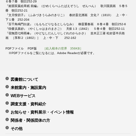
６巻７冊 朝日252-29
『姫競双葉絵草紙 前編』（ひめくらべふたばえぞうし ぜんぺん） 歌川国員画 ５巻５
冊 朝日252-21
『文月恨切子』（ふみづきうらみのきりこ） 春好斎北洲画 文化７（1810） 上・中・
下１冊 252-204
『百千鳥鳴門白波』（ももちどりなるとしらなみ） 柳斎重春画 ８巻４冊 朝日252-6
『俳優浜真砂』（やくしゃはまのまさご） 天保１3（1842） ５巻４冊 朝日252-11
『宿無団七時雨傘』（やどなしだんしりしぐれのからかさ） 並木正三著 松好斎半兵衛
画 ［享和２（1802）］ 上・中・下 252-162
PDFファイル PDF版
［絵入根本の世界 356KB］
※PDFファイルをご覧になるには、Adobe Readerが必要です。
図書館について
来館案内・施設案内
WEBサービス
調査支援・資料紹介
お知らせ・資料展示・イベント情報
関係者・関係団体の方
その他