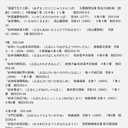
『吾嬬下五十三駅』（あずまくだりごじゅうさんつぎ） 玉塵園雪住著 長谷川貞信画 [安
政2（1855）] 5巻後編７巻（欠６巻）１１冊 朝日255.6-5
『伊賀越乗掛合羽』（いがごえのりかけかっぱ） 安永6（1777） ５巻５冊 252-136
『妹背通転』（いもせのくるまき） 浅山蘆国画 天保13（1842） ３巻４冊 朝日252-
14
『絵本姉妹達大礎』（えほんあねいもうとだてのおおきど） ［浅山蘆国画］ 天保
13（1842） 2冊 朝日252-5
7冊 252-146
『絵本いろは仮名四谷怪談』（えほんいろはがなよつやかいだん） 春梅斎北英画 天保
５・６（1834・1835） ５巻後編５巻４冊 朝日252-70
『絵本花楓秋葉話』（えほんかけはしものがたり） 松好斎半兵衛画 ６巻６冊 朝日252-
9
『絵本川崎音頭』（えほんかわさきおんど） 鉄格子編 松好斎半兵衛画 ４巻２冊 朝日
252-26
『絵本傾城佐野の舩橋』（えほんけいせいさののふなはし） 南々川貞広画 天保９
（1838） ７巻７冊 朝日252-2
『絵本傾城飛馬始』（えほんけいせいひめはじめ） 暁鐘成画 文政７（1824） ７巻１
０冊 朝日252-1
『絵本黄金?』（えほんこがねのしゃちほこ） 春好斎北洲画 天保13（1842） ７巻７
冊 朝日252-19
『絵本三拾石?始』（えほんさんじっこくよぶねのはじまり） 暁鐘成画 文政４（1821）
６巻1冊 朝日252-24
６巻６冊 252-148
『大門口鎧襲』（おおもんぐちよろいがさね） 暁鐘成画 文政９（1826） 7巻2冊 朝
日252-8
『於染久松色読販』（おそめひさまつうきなのよみうり） 四世鶴屋南北著 歌川国貞画