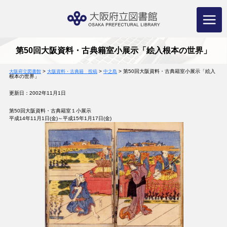
コ
ン
テ
ン
ツ
へ
ス
キ
ッ
プ
第50回大阪資料・古典籍室小展示「絵入根本の世界」
>
>
>
第50回大阪資料・古典籍室小展示「絵入
大阪府立図書館
大阪資料・古典籍 投稿
中之島
根本の世界」
更新日：2002年11月1日
第50回大阪資料・古典籍室１小展示
平成14年11月1日(金)～平成15年1月17日(金)