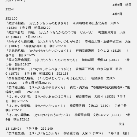
天保2（1831）
4巻5冊 朝日
252-4
4巻6冊
252-150
『敵討浦朝霧』（かたきうちうらのあさぎり） 奈河晴助著 春江斎北英画 天保５
（1834）７巻７冊 朝日252-20
『敵討高音鼓 前編』（かたきうちたかねのつづみ ぜんぺん） 梅窓園貞芳画 天保
12（1841） 5冊252-152
『かたきうち義恋柵』（かたきうちちかいのしがらみ） 春梅斎北英・五蝶亭貞広画 天保
8（1837） 5巻後編5巻10冊 朝日252-18
『定結納爪櫛』（かみかけれちかいのつまぐし） 狂画堂蘆洲画 文化１２（1815） ４
巻２冊 朝日252-25
『霧太郎天狗酒宴』（きりたろうてんぐのさかもり） 暁鐘成画 天保13（1842） ７巻
１冊 朝日252-27
『鞋補童教学』（くつなおしわらべきょうがく） 佐橋富三郎著 白水広信画 明治
6（1873） ３巻３冊 朝日252-3 252-138
『桑名屋徳蔵入船噺』（くわなやとくぞういりふねばなし） 暁鐘成画 文政５
（1822） ７巻１冊 朝日252-30
『契情遊山桜』（けいせいあそやまざくら） 貞広・貞芳画 7巻後編6巻(欠前編巻6・7後
編巻6)10冊 252-200
『けいせい天羽衣』（けいせいあまのはごろも） 柳斎重春画 天保４（1833）７巻７
冊 朝日252-15
『けいせい挾妻櫛』（けいせいさつまぐし） 柳斎重信画 文政13（1830） ７巻７冊
朝日252-17
『けいせい素袍■』（けいせいすおうのだいり） 柳斎重春画 文政14ママ（1831） 7巻
8冊 朝日252-12
天保
13（1842） ７巻７冊 252-140
『契情稚児淵』（けいせいちごがふち） 柳斎重信画 天保３（1832） ７巻７冊 朝日