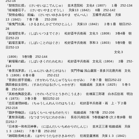
252-16
『契情筥伝授』（けいせいはこでんじゅ） 並木意院松 文化4（1807） １冊 252-134
『傾城倭荘子』 （けいせいやまとぞうし） 天保13（1842） 6冊 252-142
『契情会稽山 前編』（けいせいゆきみるやま ぜんぺん） 五蝶亭貞広画 天保
13（1842） ７巻７冊 252-208
『猿曳門出諷』（さるまわしかどでのひとふし） 天保13（1842） ２巻１冊 朝日252-
28
『戯場壁生草』（しばいいつまでぐさ） 松好斎半兵衛画 文化５（1808） 3巻4冊 朝
日252-23
『戯場言葉草』（しばいことのはぐさ） 松好斎半兵衛画 享和３（1803） 5巻5冊 朝
日252-13
文化３
（1806） 5巻5冊 252-144
『劇場菊の戯』（しばいきくのたわむれ） 松好斎半兵衛画 文化元（1804） 2冊 252-
214
『春景浅茅原』（しゅんけいあさじがはら） 笑門亭編 浅山蘆国・喜多川北麿共画 文化
５（1808）６巻６冊 252-212
『菅原伝授手習鑑』（すがわらでんじゅてならいかがみ） ７巻７冊 朝日252-22
隅田春奴女容性』（すみだのはるげいしゃかがぎ） 暁鐘成画 文政８（1825） ５巻５
冊 252-210
『其粉色陶器交易』（そのいろどりとうきのこうえき） 佐橋富三郎著 白水広信画 明治
6（1873） ３巻３冊 朝日252-10
『忠臣連理鉢植』（ちゅうしんれんりのはちうえ） 松好斎半兵衛著・画 上・下２冊
252-216
『競伊勢物語』（はなくらべいせものがたり） 暁鐘成画 7巻7冊 252-206
『夏祭浪花鑑』（なつまつりなにわかがみ） 長谷川貞信画 5巻後編5巻 (欠２巻)9冊 朝
日252-7
『日本第一和布苅神事』（にほんだいいちめかりのしんじ） 並木正三著 暁鐘成画 天保
１３（1842） ７巻７冊 252-202
『雑唱歌長崎土産』（はやりうたながさきみやげ） 狂画堂蘆洲画 天保１３（1842）