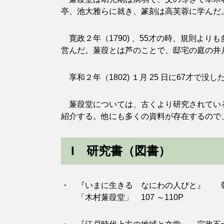
亭、池大雅らに就き、篆刻は高芙蓉に学んだ。
寛政２年（1790) 、55才の時、規則よ
営んだ。蒹葭とは芦のことで、邸宅の庭の井
享和２年（1802) １月 25 日に67才で
蒹葭堂については、古くより研究されている
紹介する。他にも多くの資料が存在するので
I 研究書（図書）
・ 『いまに生きる なにわの人びと』 朝日新
「木村蒹葭堂」 107 ～110P