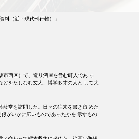
究資料（近・現代刊行物）」
阪市西区）で、造り酒屋を営む町人であ っ
などをたしなむ文人、博学多才の人と して大
葭堂を訪問した。日々の往来を書き留 めた
関係がいかに広いものであったかを 示すもの
学と交わって標本収集に努めた。絵画は僧鶴