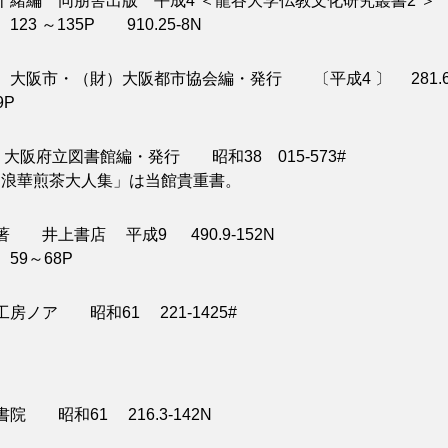
緒編 同朋舎出版 平成4 ＜龍谷大学仏教文化研究叢書2 ＞
135P 910.25-8N
阪市・（財）大阪都市協会編・発行 〔平成4 〕 281.6-
P
阪府立図書館編・発行 昭和38 015-573#
「浪華煎茶大人集」は当館貴重書。
井上書店 平成9 490.9-152N
9～68P
ア 昭和61 221-1425#
昭和61 216.3-142N