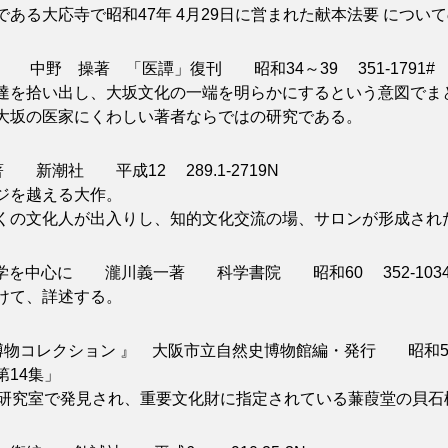
る大応寺で昭和47年 4月29日に営まれた献本法要 につい
 中野 操著 「医譚」復刊 昭和34～39 351-1791#
を拾い出し、大坂文化の一端を明らかにするという意図でま
大坂の医家にくわしい著者ならではの研究である。
潮社 平成12 289.1-2719N
ジを越える大作。
の文化人が出入りし、知的文化交流の場、サロンが形成され
学を中心に 瀧川義一著 科学書院 昭和60 352-1034
けて、詳述する。
コレクション 』 大阪市立自然史博物館編・発行 昭和57 6
14集」
研究室で発見され、重要文化財に指定されている蒹葭堂の貝石