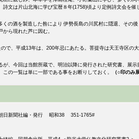
詩文は片山北海に学び宝暦８年(1758)頃より定例詩文会を
りも多くの酒を製造した咎により 伊勢長島の川尻村に隠退、その
戸から現れた芦に因む。
没したので、平成13年は、200年忌にあたる。菩提寺は天王寺区の
が、今回は当館所蔵で、明治以降に発行された研究書、展示
、この一覧は単に一部である事をお断りしておく。
（○印のみ
聞社編・発行 昭和38 351-1765#