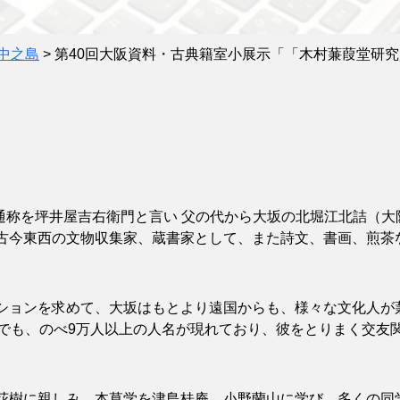
中之島
>
第40回大阪資料・古典籍室小展示「「木村蒹葭堂研
、通称を坪井屋吉右衛門と言い 父の代から大坂の北堀江北詰（大
古今東西の文物収集家、蔵書家として、また詩文、書画、煎茶
ョンを求めて、大坂はもとより遠国からも、様々な文化人が蒹
けでも、のべ9万人以上の人名が現れており、彼をとりまく交友
樹に親しみ、本草学を津島桂庵、小野蘭山に学び、多くの同