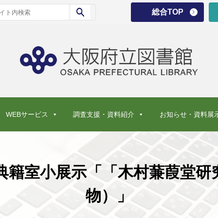
総合TOP
WEBサービス
調査支援・資料紹介
お知らせ・資料展
古典籍室小展示「「木村蒹葭堂研
物）」