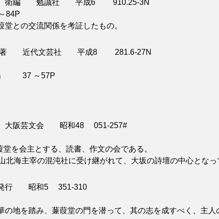
衛編 勉誠社 平成6 910.25-3N
84P
葭堂との交流関係を考証したもの。
 近代文芸社 平成8 281.6-27N
37 ～57P
芸文会 昭和48 051-257#
葭堂を会主とする、読書、作文の会である。
山北海主宰の混沌社に受け継がれて、大坂の詩壇の中心となっ
 昭和5 351-310
の地を踏み、蒹葭堂の門を潜って、其の志を成すべく、主人