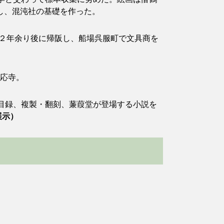
催し、混沌社の基礎を作った。
後２年余り後に帰阪し、船場呉服町で文具商を
大応寺。
目録、複製・翻刻、蒹葭堂が登場する小説を
展示）