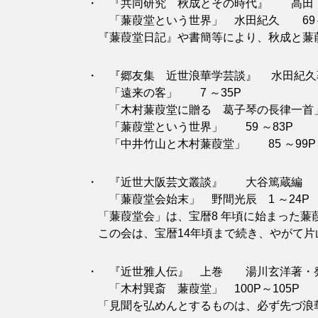
・ 『共同研究 秋成とその時代』 高田 
「蒹葭堂という世界」 水田紀久 69～
『蒹葭堂日記』や書簡等により、秋成と蒹
・ 『郷友集 近世浪華学芸談』 水田紀久著
「遠来の客」 7 ～35P
「木村蒹葭堂に贈る 葛子琴の長律一首」 
「蒹葭堂という世界」 59 ～83P
「中井竹山と木村蒹葭堂」 85 ～99P
・ 『近世大阪芸文叢談』 大谷篤蔵編 大阪
「蒹葭堂会始末」 野間光辰 1 ～24P
「蒹葭堂会」は、宝暦8 年頃に始まった蒹
この会は、宝暦14年頃まで続き、やがて片
・ 『近世雅人伝』 上巻 湯川玄洋著・発行
「木村巽斎 蒹葭堂」 100P～105P
「見聞を弘めんとするものは、必ず先づ浪華