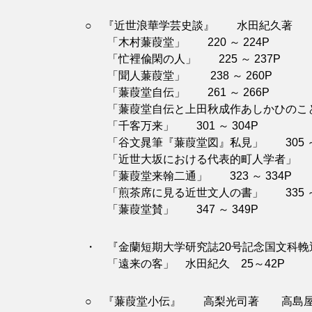
○ 『近世浪華学芸史談』 水田紀久著 中
「木村蒹葭堂」 220 ～ 224P
「忙裡偸閑の人」 225 ～ 237P
「聞人蒹葭堂」 238 ～ 260P
「蒹葭堂自伝」 261 ～ 266P
「蒹葭堂自伝と上田秋成作あしかひのこと葉」
「千客万来」 301 ～ 304P
「谷文晁筆『蒹葭堂図』私見」 305 ～ 
「近世大坂における代表的町人学者」 313
「蒹葭堂来翰二通」 323 ～ 334P
「煎茶席に見る近世文人の書」 335 ～ 
「蒹葭堂賛」 347 ～ 349P
・ 『金蘭短期大学研究誌20号記念国文科輓
「遠来の客」 水田紀久 25～42P
○ 『蒹葭堂小伝』 高梨光司著 高島屋蒹