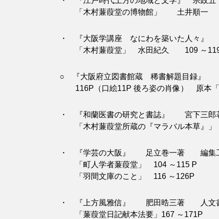
・ 『江戸時代上方の地域と文学』 宗政五十
「木村蒹葭堂の博物館」 土井順一 123 ～
・ 『大阪学講座 なにわを築いた人々』 大
「木村蒹葭堂」 水田紀久 109 ～119
○ 『大阪府立図書館蔵 稀書解題目録』 大
116P（口絵11P 後ろ姿の肖像） 原本
・ 『和蘭医書の研究と書誌』 宮下三郎著 
「木村蒹葭堂所蔵の『マラバル本草』」 5
・ 『学芸の大阪』 足立巻一著 編集工房ノ
「町人学者蒹葭堂」 104 ～115 P
「羽間文庫のこと」 116 ～126P
・ 『上方風雅信』 肥田晧三著 人文書院 
「蒹葭堂日記献本法要」167 ～171P