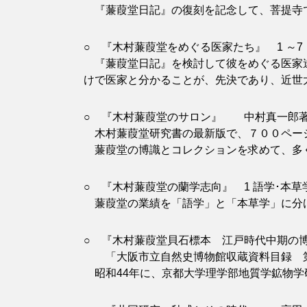
『蒹葭堂日記』の復刻を記念して、菩提寺であ
○ 『木村蒹葭堂をめぐる医家たち』 1 ～7
『蒹葭堂日記』を検討して彼をめぐる医家達
けで医家と分かることが、先決であり、近世
○ 『木村蒹葭堂のサロン』 中村真一郎著 新
木村蒹葭堂研究書の最新版で、７００ペー
蒹葭堂の博識とコレクションを求めて、多く
○ 『木村蒹葭堂の蘭学志向』 1 語学･本草
蒹葭堂の業績を「語学」と「本草学」に分
○ 『木村蒹葭堂貝石標本 江戸時代中期の博物
「大阪市立自然史博物館収蔵資料目録 第
昭和44年に、京都大学理学部地質学鉱物学