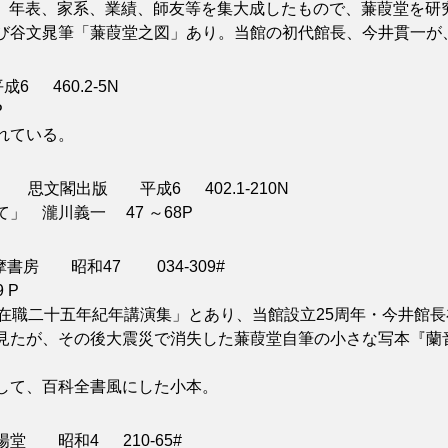
れ、年表、家系、業績、師友等を集大成したもので、蒹葭堂を研
び谷文晁筆「蒹葭堂之図」あり。当館の初代館長、今井貫一が
 460.2-5N
P
れている。
思文閣出版 平成6 402.1-210N
 瀧川義一 47 ～68P
房 昭和47 034-309#
 P
在職二十五年紀年講演集」とあり、当館設立25周年・今井館長
見たが、その後大震災で消失した蒹葭堂自筆の小さな写本『蘭
して、百科全書風にした小本。
 昭和4 210-65#