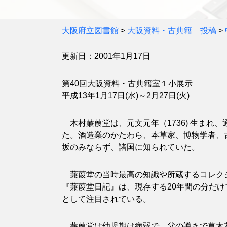
大阪府立図書館
>
大阪資料・古典籍 投稿
>
更新日：2001年1月17日
第40回大阪資料・古典籍室１小展示
平成13年1月17日(水)～2月27日(火)
木村蒹葭堂は、元文元年（1736) 生まれ
た。酒造業のかたわら、本草家、博物学者、
坂のみならず、諸国に知られていた。
蒹葭堂の当時最高の知識や所蔵するコレクシ
『蒹葭堂日記』は、現存する20年間の分だ
として注目されている。
蒹葭堂は幼児期は病弱で、父の導きで草木花