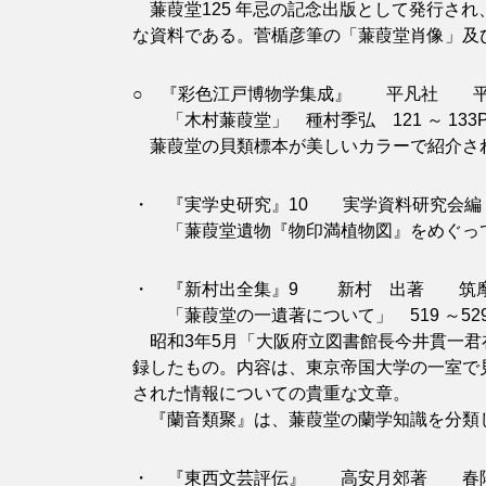
蒹葭堂125 年忌の記念出版として発行さ
な資料である。菅楯彦筆の「蒹葭堂肖像」及
○ 『彩色江戸博物学集成』 平凡社 平成6
「木村蒹葭堂」 種村季弘 121 ～ 133
蒹葭堂の貝類標本が美しいカラーで紹介さ
・ 『実学史研究』10 実学資料研究会編 
「蒹葭堂遺物『物印満植物図』をめぐって」
・ 『新村出全集』9 新村 出著 筑摩書
「蒹葭堂の一遺著について」 519 ～529
昭和3年5月「大阪府立図書館長今井貫一君
録したもの。内容は、東京帝国大学の一室で
された情報についての貴重な文章。
『蘭音類聚』は、蒹葭堂の蘭学知識を分類
・ 『東西文芸評伝』 高安月郊著 春陽堂