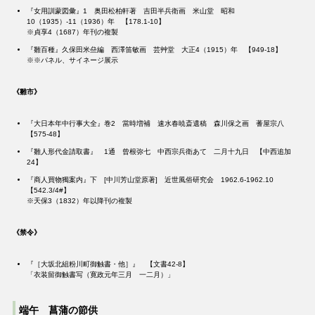
『女用訓蒙図彙』1 奥田松柏軒著 吉田半兵衛画 米山堂 昭和
10（1935）-11（1936）年 【178.1-10】
※貞享4（1687）年刊の複製
『雛百種』久保田米亝編 西澤笛敏画 芸艸堂 大正4（1915）年 【949-18】
※※パネル、サイネージ展示
《雛市》
『大日本年中行事大全』巻2 當時増補 速水春暁斎遺稿 森川保之画 蓍屋宗八
【575-48】
『雛人形代金請取書』 1通 曾根弥七ゟ中西宗兵衛あて 二月十九日 【中西追加
24】
『商人買物獨案内』下 [中川芳山堂原著] 近世風俗研究会 1962.6-1962.10
【542.3/4#】
※天保3（1832）年以降刊の複製
《禁令》
『［大坂北組粉川町御触書・他］』 【文書42-8】
「衣装留御触書写（寛政元年三月ゟ一二月）」
端午 菖蒲の節供