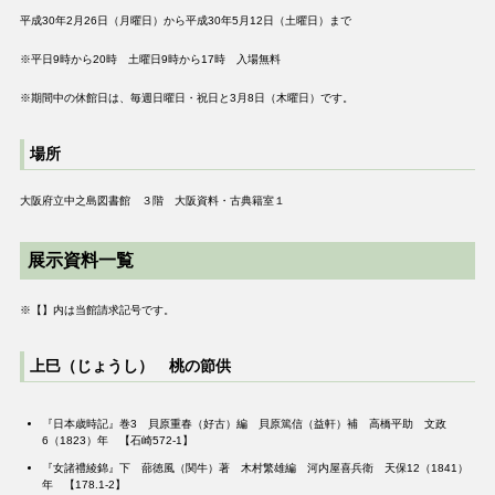
平成30年2月26日（月曜日）から平成30年5月12日（土曜日）まで
※平日9時から20時 土曜日9時から17時 入場無料
※期間中の休館日は、毎週日曜日・祝日と3月8日（木曜日）です。
場所
大阪府立中之島図書館 ３階 大阪資料・古典籍室１
展示資料一覧
※【】内は当館請求記号です。
上巳（じょうし） 桃の節供
『日本歳時記』巻3 貝原重春（好古）編 貝原篤信（益軒）補 高橋平助 文政
6（1823）年 【石崎572-1】
『女諸禮綾錦』下 蔀徳風（関牛）著 木村繁雄編 河内屋喜兵衛 天保12（1841）
年 【178.1-2】