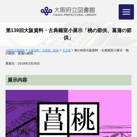
コ
ン
テ
ン
ツ
へ
ス
キ
ッ
プ
第139回大阪資料・古典籍室小展示「桃の節供、菖蒲の節
供」
>
>
>
第139回大阪資料・古典籍室小展示「桃
大阪府立図書館
大阪資料・古典籍 投稿
中之島
の節供、菖蒲の節供」
更新日：2018年2月26日
展示内容