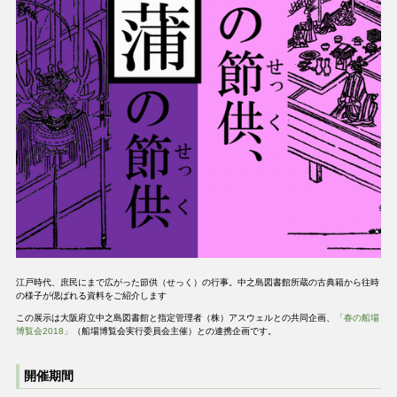
江戸時代、庶民にまで広がった節供（せっく）の行事。中之島図書館所蔵の古典籍から往時
の様子が偲ばれる資料をご紹介します
この展示は大阪府立中之島図書館と指定管理者（株）アスウェルとの共同企画、
「春の船場
博覧会2018」
（船場博覧会実行委員会主催）との連携企画です。
開催期間