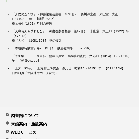
『月次のあそひ』（稀書複製会叢書 第48冊） 菱川師宣画 米山堂 大正
10（1921）年 【朝日033-2】
※元禄4（1691）年刊の複製
『天和長久四季あしひ』（稀書複製会叢書 第89冊） 米山堂 大正11（1922）年
【575-12】
※［天和］（1681-1684）刊の複製
『本朝歳時故實』巻2 艸田子 泉屋喜太郎 【575-26】
『骨董集』上 山東京伝 鹽屋長兵衛・鶴屋喜右衛門 文化11（1814）-12（1815）
年 【朝日041-30】
『上方 53号』 上方郷土研究会 創元社 昭和10（1935）年 【P21-110N】
日垣明貫「大阪地方の五月節句」
図書館について
来館案内・施設案内
WEBサービス