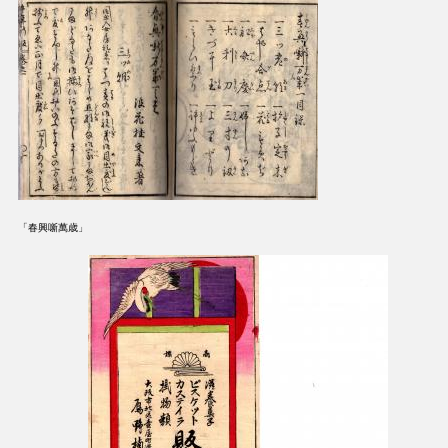
「春興噺萬歳」