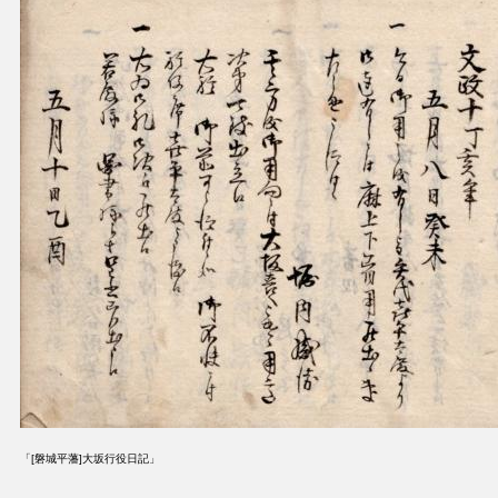
「[磐城平藩]大坂行役日記」