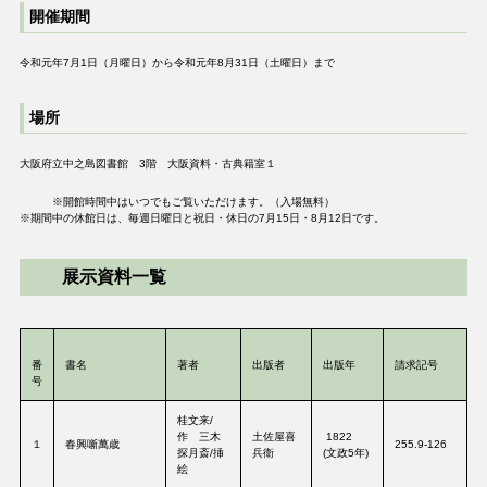
開催期間
令和元年7月1日（月曜日）から令和元年8月31日（土曜日）まで
場所
大阪府立中之島図書館 3階 大阪資料・古典籍室１
※開館時間中はいつでもご覧いただけます。（入場無料）
※期間中の休館日は、毎週日曜日と祝日・休日の7月15日・8月12日です。
展示資料一覧
番
書名
著者
出版者
出版年
請求記号
号
桂文来/
作 三木
土佐屋喜
1822
１
春興噺萬歳
255.9-126
探月斎/挿
兵衛
(文政5年)
絵