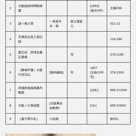
大阪繰綿仲間取締
[1852]
２
文書288
書
(嘉永5年)
一荷堂半
冨士屋政
３
謎々春の雪
021-12
水・画
七
天満宮出迎人形記
４
124-186
録
寛正頃 摂津名勝
５
写
378-1198
記遺補
1827
［磐城平藩］大坂
６
[堀内織衛]
写
(文政10年
378-1200
行役日記
写)
浪速鉄道線路案内
７
[189-]
686.2/12NX
略図
[大阪乘合
８
大阪バス系統図
[19-]
685.5/3NX/
自動車]
９
［菓子商引札］
小信画
枚561