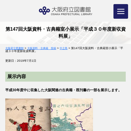
コ
ン
テ
ン
ツ
へ
ス
キ
ッ
プ
第147回大阪資料・古典籍室小展示「平成３０年度新収資
料展」
>
>
>
第147回大阪資料・古典籍室小展示「平
大阪府立図書館
大阪資料・古典籍 投稿
中之島
成３０年度新収資料展」
更新日：2019年7月1日
展示内容
平成30年度中に収集した大阪関連の古典籍・既刊書の一部を展示します。