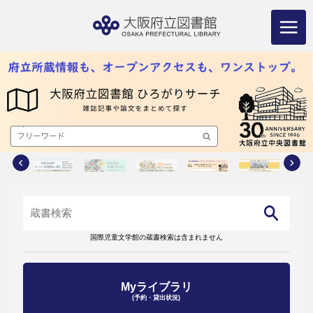
コ
ン
テ
ン
ツ
へ
ス
キ
ッ
プ
国際児童文学館の蔵書検索は含まれません
Myライブラリ
(予約・貸出状況)