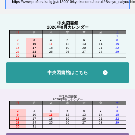
https://www.pref.osaka.lg.jp/o180010/kyoikusomu/recruit/r8sisyo_saiyou.ht
中央図書館
2026年8月カレンダー
日
月
火
水
木
金
土
1
2
3
4
5
6
7
8
9
10
11
12
13
14
15
16
17
18
19
20
21
22
23
24
25
26
27
28
29
30
31
中央図書館はこちら
中之島図書館
2026年8月カレンダー
日
月
火
水
木
金
土
1
2
3
4
5
6
7
8
9
10
11
12
13
14
15
16
17
18
19
20
21
22
23
24
25
26
27
28
29
30
31