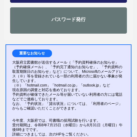
パスワード発行
重要なお知らせ
大阪府立図書館が送信するメール（「予約資料確保のお知らせ」
（予約確保メール）、「予約完了通知のお知らせ」、「予約資料の
取置期限日のお知らせ」など）について、Microsoftのメールアドレ
ス（※）等を登録されている一部の利用者の方に届かない事象が発
生しています。
（※）「hotmail.com」「hotmail.co.jp」「outlook.jp」など
現在原因の調査と対応を進めております。
予約資料が確保できたメール等が届いていない利用者の方には電話
などでご連絡しております。
なお、「予約状況」「貸出状況」については、「利用者のページ」
からもご確認いただくことができます。
今年度、大阪府では、司書職の採用試験を行います。
受付期間は、令和8年7月15日（水曜日）から8月31日（月曜日）午
後6時までです。
詳細につきましては、次のHPをご覧ください。