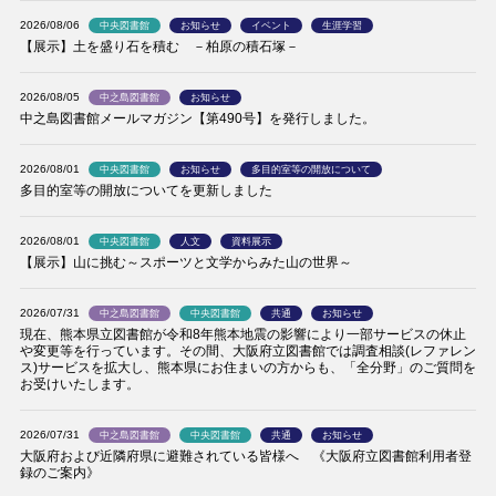
2026/08/06
中央図書館
お知らせ
イベント
生涯学習
【展示】土を盛り石を積む －柏原の積石塚－
2026/08/05
中之島図書館
お知らせ
中之島図書館メールマガジン【第490号】を発行しました。
2026/08/01
中央図書館
お知らせ
多目的室等の開放について
多目的室等の開放についてを更新しました
2026/08/01
中央図書館
人文
資料展示
【展示】山に挑む～スポーツと文学からみた山の世界～
2026/07/31
中之島図書館
中央図書館
共通
お知らせ
現在、熊本県立図書館が令和8年熊本地震の影響により一部サービスの休止
や変更等を行っています。その間、大阪府立図書館では調査相談(レファレン
ス)サービスを拡大し、熊本県にお住まいの方からも、「全分野」のご質問を
お受けいたします。
2026/07/31
中之島図書館
中央図書館
共通
お知らせ
大阪府および近隣府県に避難されている皆様へ 《大阪府立図書館利用者登
録のご案内》