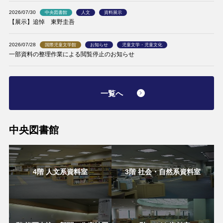
2026/07/30
中央図書館
人文
資料展示
【展示】追悼 東野圭吾
2026/07/28
国際児童文学館
お知らせ
児童文学・児童文化
一部資料の整理作業による閲覧停止のお知らせ
一覧へ
中央図書館
4階 人文系資料室
3階 社会・自然系資料室