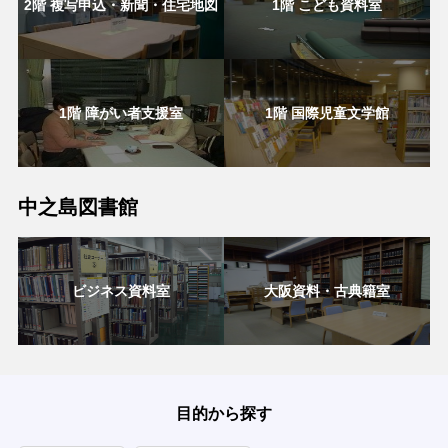
2階 複写申込・新聞・住宅地図
1階 こども資料室
1階 障がい者支援室
1階 国際児童文学館
中之島図書館
ビジネス資料室
大阪資料・古典籍室
目的から探す