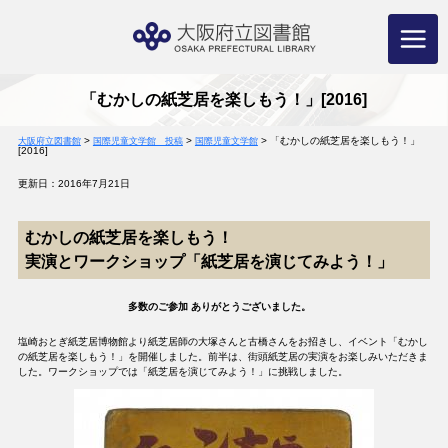
コ
ン
テ
ン
ツ
へ
ス
キ
ッ
プ
「むかしの紙芝居を楽しもう！」[2016]
>
>
>
「むかしの紙芝居を楽しもう！」
大阪府立図書館
国際児童文学館 投稿
国際児童文学館
[2016]
更新日：2016年7月21日
むかしの紙芝居を楽しもう！
実演とワークショップ「紙芝居を演じてみよう！」
多数のご参加 ありがとうございました。
塩崎おとぎ紙芝居博物館より紙芝居師の大塚さんと古橋さんをお招きし、イベント「むかし
の紙芝居を楽しもう！」を開催しました。前半は、街頭紙芝居の実演をお楽しみいただきま
した。ワークショップでは「紙芝居を演じてみよう！」に挑戦しました。