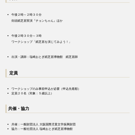
午後２時～２時３０分
街頭紙芝居実演『チョンちゃん』ほか
午後２時３０分～３時
ワークショップ「紙芝居を演じてみよう！」
出演・講師：塩崎おとぎ紙芝居博物館 紙芝居師
定員
ワークショップのみ事前申込が必要（申込先着順）
定員２０名（対象：５歳以上）
共催・協力
共催：一般財団法人 大阪国際児童文学振興財団
協力：一般社団法人 塩崎おとぎ紙芝居博物館