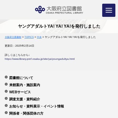
コ
ン
テ
ン
ツ
へ
ス
キ
ッ
プ
ヤングアダルトYA! YA! YA!を発行しました
>
>
>
ヤングアダルトYA! YA! YA!を発行しました
大阪府立図書館
TOPICS
中央
更新日：2025年2月14日
詳しくはこちらから↓
https://www.library.pref.osaka.jp/site/ya/youngadultya.html
図書館について
来館案内・施設案内
WEBサービス
調査支援・資料紹介
お知らせ・資料展示・イベント情報
関係者・関係団体の方