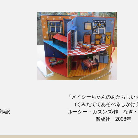
『メイシーちゃんのあたらしい
　(くみたててあそべるしかけ
/訳

　ルーシー・カズンズ/作　なぎ・
　偕成社　2008年