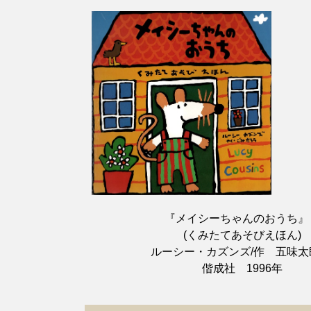
『メイシーちゃんのおうち』

　(くみたてあそびえほん)

　ルーシー・カズンズ/作　五味太郎
　偕成社　1996年