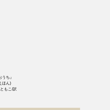
おうち』
えほん)
ともこ/訳