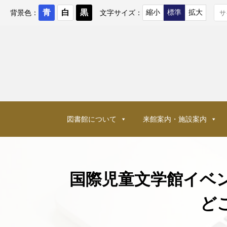
コ
ン
背景色：
文字サイズ：
テ
ン
ツ
へ
ス
キ
ッ
プ
図書館について
来館案内・施設案内
国際児童文学館イベ
ど