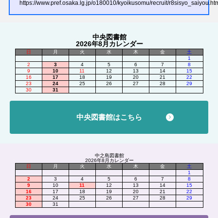
https://www.pref.osaka.lg.jp/o180010/kyoikusomu/recruit/r8sisyo_saiyou.ht
中央図書館
2026年8月カレンダー
日
月
火
水
木
金
土
1
2
3
4
5
6
7
8
9
10
11
12
13
14
15
16
17
18
19
20
21
22
23
24
25
26
27
28
29
30
31
中央図書館はこちら
中之島図書館
2026年8月カレンダー
日
月
火
水
木
金
土
1
2
3
4
5
6
7
8
9
10
11
12
13
14
15
16
17
18
19
20
21
22
23
24
25
26
27
28
29
30
31