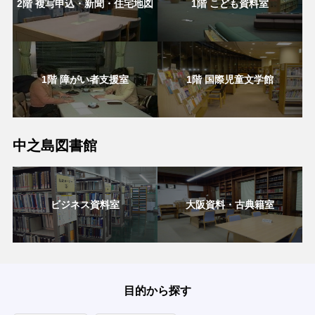
2階 複写申込・新聞・住宅地図
1階 こども資料室
1階 障がい者支援室
1階 国際児童文学館
中之島図書館
ビジネス資料室
大阪資料・古典籍室
目的から探す