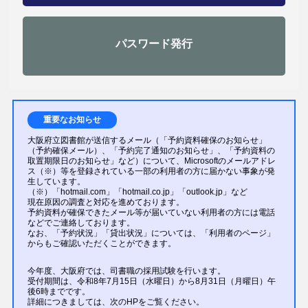
パスワード発行
重要なお知らせ
大阪府立図書館が送信するメール（「予約資料確保のお知らせ」
（予約確保メール）、「予約完了通知のお知らせ」、「予約資料の
取置期限日のお知らせ」など）について、Microsoftのメールアドレ
ス（※）等を登録されている一部の利用者の方に届かない事象が発
生しています。
（※）「hotmail.com」「hotmail.co.jp」「outlook.jp」など
現在原因の調査と対応を進めております。
予約資料が確保できたメール等が届いていない利用者の方には電話
などでご連絡しております。
なお、「予約状況」「貸出状況」については、「利用者のページ」
からもご確認いただくことができます。
今年度、大阪府では、司書職の採用試験を行います。
受付期間は、令和8年7月15日（水曜日）から8月31日（月曜日）午
後6時までです。
詳細につきましては、次のHPをご覧ください。