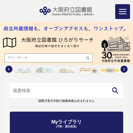
コ
ン
テ
ン
ツ
へ
ス
キ
ッ
プ
国際児童文学館の蔵書検索は含まれません
Myライブラリ
(予約・貸出状況)