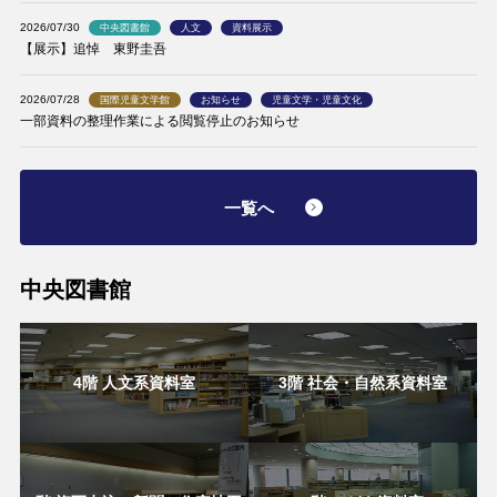
2026/07/30
中央図書館
人文
資料展示
【展示】追悼 東野圭吾
2026/07/28
国際児童文学館
お知らせ
児童文学・児童文化
一部資料の整理作業による閲覧停止のお知らせ
一覧へ
中央図書館
4階 人文系資料室
3階 社会・自然系資料室