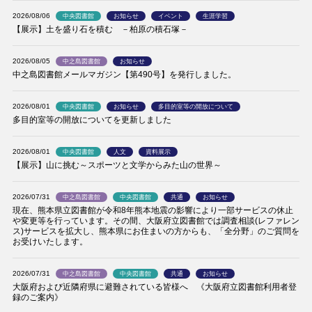
2026/08/06
中央図書館
お知らせ
イベント
生涯学習
【展示】土を盛り石を積む －柏原の積石塚－
2026/08/05
中之島図書館
お知らせ
中之島図書館メールマガジン【第490号】を発行しました。
2026/08/01
中央図書館
お知らせ
多目的室等の開放について
多目的室等の開放についてを更新しました
2026/08/01
中央図書館
人文
資料展示
【展示】山に挑む～スポーツと文学からみた山の世界～
2026/07/31
中之島図書館
中央図書館
共通
お知らせ
現在、熊本県立図書館が令和8年熊本地震の影響により一部サービスの休止
や変更等を行っています。その間、大阪府立図書館では調査相談(レファレン
ス)サービスを拡大し、熊本県にお住まいの方からも、「全分野」のご質問を
お受けいたします。
2026/07/31
中之島図書館
中央図書館
共通
お知らせ
大阪府および近隣府県に避難されている皆様へ 《大阪府立図書館利用者登
録のご案内》