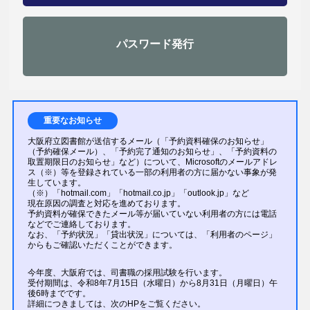
パスワード発行
重要なお知らせ
大阪府立図書館が送信するメール（「予約資料確保のお知らせ」
（予約確保メール）、「予約完了通知のお知らせ」、「予約資料の
取置期限日のお知らせ」など）について、Microsoftのメールアドレ
ス（※）等を登録されている一部の利用者の方に届かない事象が発
生しています。
（※）「hotmail.com」「hotmail.co.jp」「outlook.jp」など
現在原因の調査と対応を進めております。
予約資料が確保できたメール等が届いていない利用者の方には電話
などでご連絡しております。
なお、「予約状況」「貸出状況」については、「利用者のページ」
からもご確認いただくことができます。
今年度、大阪府では、司書職の採用試験を行います。
受付期間は、令和8年7月15日（水曜日）から8月31日（月曜日）午
後6時までです。
詳細につきましては、次のHPをご覧ください。