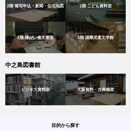
2階 複写申込・新聞・住宅地図
1階 こども資料室
1階 障がい者支援室
1階 国際児童文学館
中之島図書館
ビジネス資料室
大阪資料・古典籍室
目的から探す