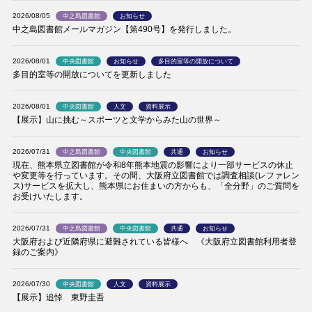
2026/08/05
中之島図書館
お知らせ
中之島図書館メールマガジン【第490号】を発行しました。
2026/08/01
中央図書館
お知らせ
多目的室等の開放について
多目的室等の開放についてを更新しました
2026/08/01
中央図書館
人文
資料展示
【展示】山に挑む～スポーツと文学からみた山の世界～
2026/07/31
中之島図書館
中央図書館
共通
お知らせ
現在、熊本県立図書館が令和8年熊本地震の影響により一部サービスの休止
や変更等を行っています。その間、大阪府立図書館では調査相談(レファレン
ス)サービスを拡大し、熊本県にお住まいの方からも、「全分野」のご質問を
お受けいたします。
2026/07/31
中之島図書館
中央図書館
共通
お知らせ
大阪府および近隣府県に避難されている皆様へ 《大阪府立図書館利用者登
録のご案内》
2026/07/30
中央図書館
人文
資料展示
【展示】追悼 東野圭吾