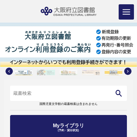
コ
ン
テ
ン
ツ
へ
ス
キ
ッ
プ
国際児童文学館の蔵書検索は含まれません
Myライブラリ
(予約・貸出状況)