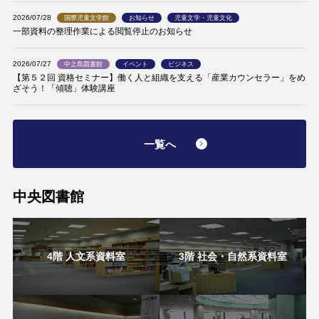
2026/07/28
国際児童文学館
お知らせ
児童文学・児童文化
一部資料の整理作業による閲覧停止のお知らせ
2026/07/27
中之島図書館
イベント
ビジネス
【第５２回 資格セミナー】働く人と組織を支える「産業カウンセラー」をめ
ざそう！「傾聴」体験講座
一覧へ
中央図書館
4階 人文系資料室
3階 社会・自然系資料室