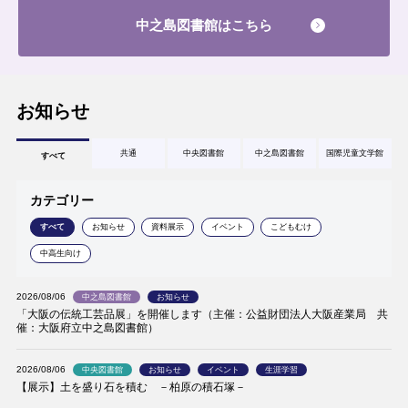
中之島図書館はこちら
お知らせ
共通
中央図書館
中之島図書館
国際児童文学館
すべて
カテゴリー
すべて
お知らせ
資料展示
イベント
こどもむけ
中高生向け
2026/08/06
中之島図書館
お知らせ
「大阪の伝統工芸品展」を開催します（主催：公益財団法人大阪産業局 共
催：大阪府立中之島図書館）
2026/08/06
中央図書館
お知らせ
イベント
生涯学習
【展示】土を盛り石を積む －柏原の積石塚－