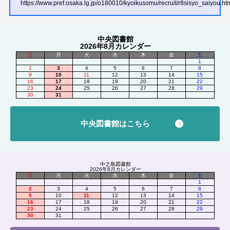
https://www.pref.osaka.lg.jp/o180010/kyoikusomu/recruit/r8sisyo_saiyou.ht
中央図書館
2026年8月カレンダー
日
月
火
水
木
金
土
1
2
3
4
5
6
7
8
9
10
11
12
13
14
15
16
17
18
19
20
21
22
23
24
25
26
27
28
29
30
31
中央図書館はこちら
中之島図書館
2026年8月カレンダー
日
月
火
水
木
金
土
1
2
3
4
5
6
7
8
9
10
11
12
13
14
15
16
17
18
19
20
21
22
23
24
25
26
27
28
29
30
31