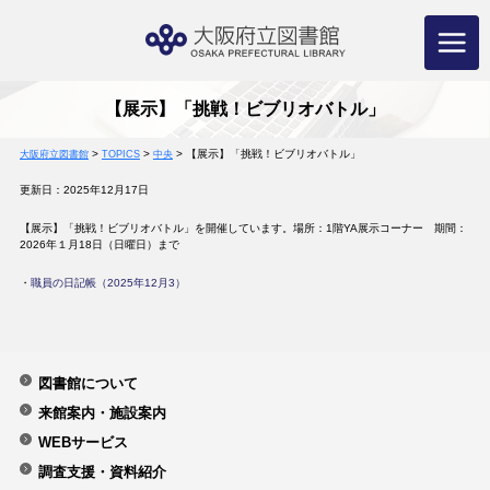
コ
ン
テ
ン
ツ
へ
ス
キ
ッ
プ
【展示】「挑戦！ビブリオバトル」
>
>
>
【展示】「挑戦！ビブリオバトル」
大阪府立図書館
TOPICS
中央
更新日：2025年12月17日
【展示】「挑戦！ビブリオバトル」を開催しています。場所：1階YA展示コーナー 期間：
2026年１月18日（日曜日）まで
・
職員の日記帳（2025年12月3）
図書館について
来館案内・施設案内
WEBサービス
調査支援・資料紹介