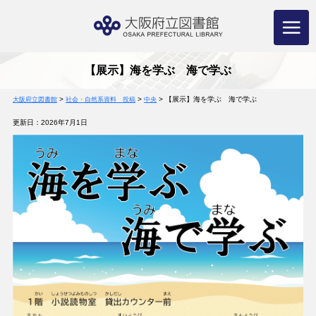
コ
ン
テ
ン
ツ
へ
ス
キ
ッ
プ
【展示】海を学ぶ 海で学ぶ
>
>
>
【展示】海を学ぶ 海で学ぶ
大阪府立図書館
社会・自然系資料 投稿
中央
更新日：2026年7月1日