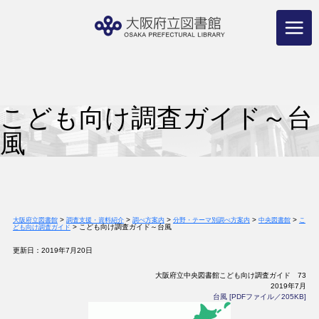
コ
ン
テ
ン
ツ
へ
ス
キ
ッ
プ
こども向け調査ガイド～台
風
>
>
>
>
>
大阪府立図書館
調査支援・資料紹介
調べ方案内
分野・テーマ別調べ方案内
中央図書館
こ
>
こども向け調査ガイド～台風
ども向け調査ガイド
更新日：2019年7月20日
大阪府立中央図書館こども向け調査ガイド 73
2019年7月
台風 [PDFファイル／205KB]