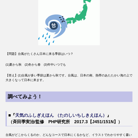
【問題】台風がたくさん日本に来る季節はいつ？
(1)夏から秋 (2)冬から春 (3)年中いつでも
【答え】(1)台風が多い季節は夏から秋です。台風は、日本の南、熱帯のあたたかい海の上で
大きくなって日本に来ます。
調べてみよう！
■『
天気のふしぎえほん （たのしいちしきえほん）
』
（斉田季実治/監修 PHP研究所 2017.3【J451/151N】）
台風がどこからくるのか、どんなコースで日本にくるかなど、イラストでわかりやすく書い