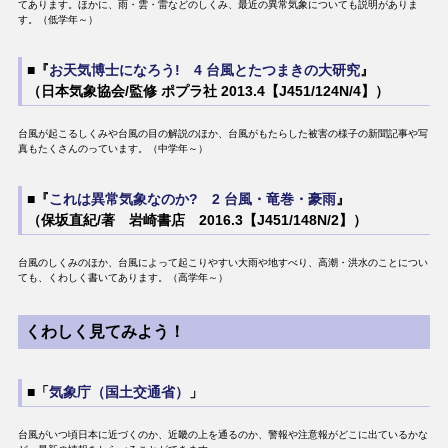
てあります。ほかに、雨・雲・雷などのしくみ、最近の異常気象についても説明がありま
す。（低学年～）
■『
お天気博士になろう! 4 台風とたつまきの大研究
』
（日本気象協会/監修 ポプラ社 2013.4【J451/124N/4】）
台風が起こるしくみや台風の目の解説のほか、台風がもたらした被害の様子の新聞記事や写
真もたくさんのっています。（中学年～）
■『
これは異常気象なのか? 2 台風・竜巻・豪雨
』
（保坂直紀/著 岩崎書店 2016.3【J451/148N/2】）
台風のしくみのほか、台風によって起こりやすい大雨や地すべり、高潮・洪水のことについ
ても、くわしく書いてあります。（高学年～）
くわしく見てみよう！
■「
気象庁（国土交通省）
」
台風がいつ頃日本に近づくのか、近畿の上を通るのか、警報や注意報がどこに出ているかな