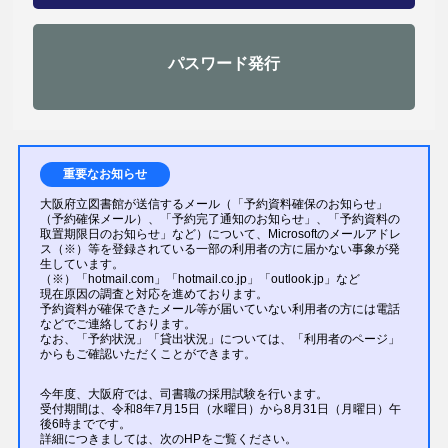
パスワード発行
重要なお知らせ
大阪府立図書館が送信するメール（「予約資料確保のお知らせ」
（予約確保メール）、「予約完了通知のお知らせ」、「予約資料の
取置期限日のお知らせ」など）について、Microsoftのメールアドレ
ス（※）等を登録されている一部の利用者の方に届かない事象が発
生しています。
（※）「hotmail.com」「hotmail.co.jp」「outlook.jp」など
現在原因の調査と対応を進めております。
予約資料が確保できたメール等が届いていない利用者の方には電話
などでご連絡しております。
なお、「予約状況」「貸出状況」については、「利用者のページ」
からもご確認いただくことができます。
今年度、大阪府では、司書職の採用試験を行います。
受付期間は、令和8年7月15日（水曜日）から8月31日（月曜日）午
後6時までです。
詳細につきましては、次のHPをご覧ください。