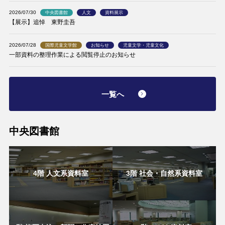
2026/07/30
中央図書館
人文
資料展示
【展示】追悼 東野圭吾
2026/07/28
国際児童文学館
お知らせ
児童文学・児童文化
一部資料の整理作業による閲覧停止のお知らせ
一覧へ
中央図書館
4階 人文系資料室
3階 社会・自然系資料室