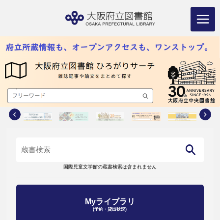
コ
ン
テ
ン
ツ
へ
ス
キ
ッ
プ
国際児童文学館の蔵書検索は含まれません
Myライブラリ
(予約・貸出状況)