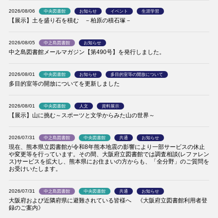
2026/08/06
中央図書館
お知らせ
イベント
生涯学習
【展示】土を盛り石を積む －柏原の積石塚－
2026/08/05
中之島図書館
お知らせ
中之島図書館メールマガジン【第490号】を発行しました。
2026/08/01
中央図書館
お知らせ
多目的室等の開放について
多目的室等の開放についてを更新しました
2026/08/01
中央図書館
人文
資料展示
【展示】山に挑む～スポーツと文学からみた山の世界～
2026/07/31
中之島図書館
中央図書館
共通
お知らせ
現在、熊本県立図書館が令和8年熊本地震の影響により一部サービスの休止
や変更等を行っています。その間、大阪府立図書館では調査相談(レファレン
ス)サービスを拡大し、熊本県にお住まいの方からも、「全分野」のご質問を
お受けいたします。
2026/07/31
中之島図書館
中央図書館
共通
お知らせ
大阪府および近隣府県に避難されている皆様へ 《大阪府立図書館利用者登
録のご案内》