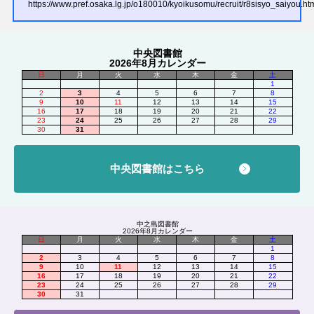
https://www.pref.osaka.lg.jp/o180010/kyoikusomu/recruit/r8sisyo_saiyou.ht
中央図書館
2026年8月カレンダー
日
月
火
水
木
金
土
1
2
3
4
5
6
7
8
9
10
11
12
13
14
15
16
17
18
19
20
21
22
23
24
25
26
27
28
29
30
31
中央図書館はこちら
中之島図書館
2026年8月カレンダー
日
月
火
水
木
金
土
1
2
3
4
5
6
7
8
9
10
11
12
13
14
15
16
17
18
19
20
21
22
23
24
25
26
27
28
29
30
31