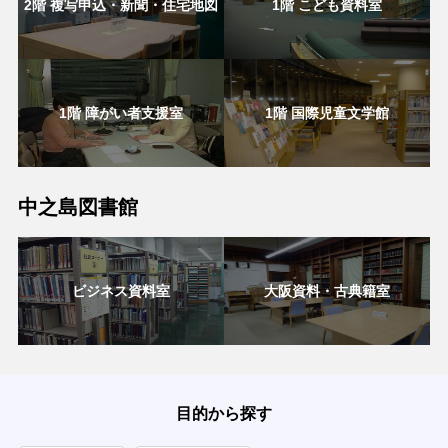
2階 複写申込・新聞・住宅地図
1階 こども資料室
1階 障がい者支援室
1階 国際児童文学館
中之島図書館
ビジネス資料室
大阪資料・古典籍室
目的から探す