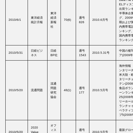
ELディス
出荷ランキ
東洋
半導体企
東洋経済
経済
通号
グ、200
2010/6/1
70(6)
2010.6月号
統計月報
新報
826
期および
社
内携帯電
ンキング、
国内携帯
ランキング
日経ビジ
日経
通号
中国の複
2010/5/31
2010.5.31号
ネス
BP社
1543
ア(2009年
海外情報
ンタリー
米大陸・
タリーチ
流通
テン(200
問題
通号
食品ボラ
2010/5/20
流通問題
46(1)
2010.5月号
研究
177
ーンラン
協会
25(200
リーホー
ランチャ
ペラティ
プ5(2008
オフ
2020
ィス
通号
最新グロ
2010/5/20
Value
2010.5月号