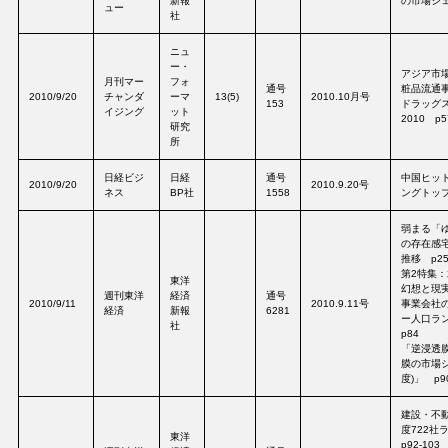
新報
の市場シェア
ュー
社
ニュ
ー・
アジア市
月刊マー
フォ
通号
粧品流通事
2010/9/20
チャンダ
ーマ
13(5)
2010.10月号
153
ドラッグ
イジング
ット
2010 p5
研究
所
日経ビジ
日経
通号
中国ヒッ
2010/9/20
2010.9.20号
ネス
BP社
1558
ングトップ3
弱まる「
の存在感
推移 p2
第2特集
東洋
幻想と現
週刊東洋
経済
通号
2010/9/11
2010.9.11号
事業会社
経済
新報
6281
ー人口ラ
社
p84
「逆浸透
膜の市場シ
度)」 p9
建設・不
度722
東洋
p92-103