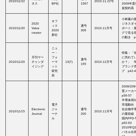
2010/11/22
2010.11.22号
ネス
BP社
1567
2009年
規契約高 
小林薫の
オフ
2020
ジネスダ
ィス
通号
2010/11/20
Value
2010.11月号
ポート：
2020
306
creator
グで見る
新社
の動き p7
ニュ
ー・
特集：「
月刊マー
フォ
に売れて
通号
2010/11/20
チャンダ
ーマ
13(7)
2010.12月号
か？」 
155
イジング
ット
ブランド
研究
グ p42-4
所
2008/2
置メーカ
p56-57
半導体用S
電子
市場動向 p
Electronic
ジャ
通号
化合物半
2010/11/15
2010.11月号
Journal
ーナ
200
の最前線 p
ル
国内FPD
p62-63
2010年Q
パネル出荷