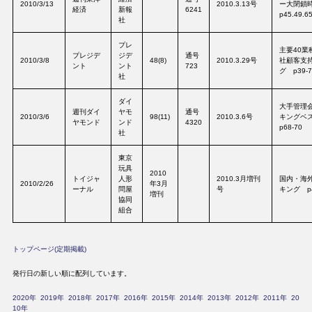
2010/3/13
2010.3.13号
ー大閉鎖
経済
新報
6241
p45.49.6
社
プレ
主要40業
プレジデ
ジデ
通号
2010/3/8
48(8)
2010.3.29号
社顧客支
ント
ント
723
グ p39-7
社
ダイ
大手管理
週刊ダイ
ヤモ
通号
2010/3/6
98(11)
2010.3.6号
キングベ
ヤモンド
ンド
4320
p68-70
社
東京
玩具
2010
トイジャ
人形
2010.3月増刊
国内・海
2010/2/26
年3月
ーナル
問屋
号
キング p4
増刊
協同
組合
トップページ(定期掲載)
発行日の新しい順に配列しています。
2020年
2019年
2018年
2017年
2016年
2015年
2014年
2013年
2012年
2011年
20
10年