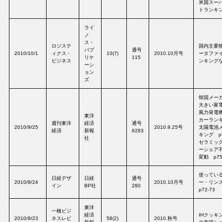
米国スー
トランキン
ライ
ノ
ス・
ロジステ
国内主要
パブ
通号
2010/10/1
ィクス・
10(7)
2010.10月号
ータファイ
リケ
115
ビジネス
ンキングなど
ーシ
ョン
ズ
韓国メー
大きい家電
風力発電
東洋
カーランキ
週刊東洋
経済
通号
2010/9/25
2010.9.25号
太陽電池
経済
新報
6283
キング p
社
セラミッ
ーシェア
変動 p7
使ってい
日経デザ
日経
通号
2010/9/24
2010.10月号
ー・リン
イン
BP社
280
p72-73
東洋
一橋ビジ
経済
IHクッキ
2010/9/23
ネスレビ
58(2)
2010.秋号