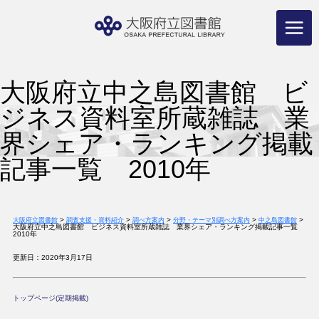
コ
ン
テ
ン
ツ
へ
ス
キ
ッ
プ
大阪府立中之島図書館 ビ
ジネス資料室所蔵雑誌 業
界シェア・ランキング掲載
記事一覧 2010年
>
>
>
>
>
大阪府立図書館
調査支援・資料紹介
調べ方案内
分野・テーマ別調べ方案内
中之島図書館
大阪府立中之島図書館 ビジネス資料室所蔵雑誌 業界シェア・ランキング掲載記事一覧
2010年
更新日：2020年3月17日
トップページ(定期掲載)