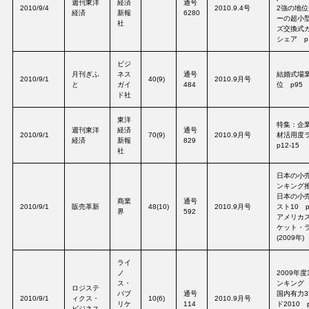
週刊東洋
経済
通号
2010/9/4
2010.9.4号
2強の地
経済
新報
6280
ーの超小型
社
ズ交換式
シェア p
ビジ
月刊ぎふ
ネス
通号
結婚式場業
2010/9/1
40(9)
2010.9月号
と
ガイ
484
位 p95
ド社
東洋
特集：企
週刊東洋
経済
通号
2010/9/1
70(9)
2010.9月号
材活用度
経済
新報
829
p12-15
社
日本の小
ンキング推
日本の小
商業
通号
2010/9/1
販売革新
48(10)
2010.9月号
スト10 p
界
592
アメリカ
ケット・
(2009年)
ライ
ノ
2009年
ス・
ンキング 
ロジステ
パブ
通号
国内有力3
2010/9/1
ィクス・
10(6)
2010.9月号
リケ
114
ド2010 p
ビジネス