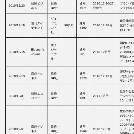
日経ビジ
日経
通号
2010.12.20/27
ブランド
2010/12/20
ネス
BP社
1571
合併号
ング(北京地
ダイ
建設業経営
週刊ダイ
ヤモ
通号
2010/12/18
98(51)
2010.12.18号
度)ランキ
ヤモンド
ンド
4360
p64-75
社
国内FPD
電子
p42-43
Electronic
ジャ
通号
2010/12/15
2010.12月号
2010年Q
Journal
ーナ
201
荷額とメ
ル
ア p46-4
薄型テレ
日経ビジ
日経
通号
2010/12/13
2010.12.13号
ア(売上高
ネス
BP社
1570
年1～9月)
世界3地
日経エコ
日経
通号
2010/12/8
2011.1月号
ーンテッ
ロジー
BP社
139
10 p119
世界の民
のランキン
ベース) p
2009年
日経ビジ
日経
通号
2010/12/6
2010.12.6号
ェア p3
ネス
BP社
1569
韓国勢と