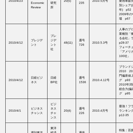
2010/4/23
20(5)
2010.5月号
乗用車販
Economic
研究
235
別シェア(2
Review
所
年) p52
2009年
場 p67
人事のプロ
業種別「
プレ
る会社」
プレジデ
ジデ
通号
2010/4/12
48(11)
2010.5.3号
p28-37
ント
ント
726
フォーチ
社
「アメリ
100社」 
ブランド
2010 2
門偏差値
日経ビジ
日経
通号
2010/4/12
2010.4.12号
グ p93
ネス
BP社
1536
2010年
総合力(偏
グ p95
ビジ
最強！フ
ビジネス
ネス
通号
2010/4/1
20(4)
2010.4月号
ランキング
チャンス
チャ
226
p12-35
ンス
東洋
特集：百
週刊東洋
経済
通号