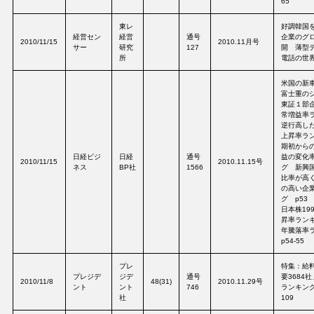
65
東レ
好調韓国
経営セン
経営
通号
企業のグ
2010/11/15
2010.11月号
サー
研究
127
開 薄型
所
電話の世界
米国の新
富士重のシ
東証１部
常増益率
逆行高し
上昇率ラン
期初から
日経ビジ
日経
通号
益の変化
2010/11/15
2010.11.15号
ネス
BP社
1566
グ 新興
比率が高
の高い企
グ p53
日本株199
昇率ランキ
年騰落率
p54-55
プレ
特集：給
プレジデ
ジデ
通号
要3684
2010/11/8
48(31)
2010.11.29号
ント
ント
746
ランキング
社
109