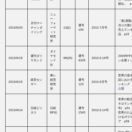
順位」 p
ニュ
ー・
「第1類
月刊マー
フォ
通号
当りの第
2010/6/20
チャンダ
ーマ
13(2)
2010.7月号
150
売上ラン
イジング
ット
品 p22
研究
所
ダイ
週刊ダイ
ヤモ
通号
2009年
2010/6/19
98(26)
2010.6.19号
ヤモンド
ンド
4335
ン企業トッ
社
東レ
世界の造
経営セン
経営
通号
設におけ
2010/6/15
2010.6月号
サー
研究
123
ンキング
所
公開
世界の航
キロランキ
日経ビジ
日経
通号
年) p51
2010/6/14
2010.6.14号
ネス
BP社
1545
世界のた
けるJTグ
ア p59
Data Fil