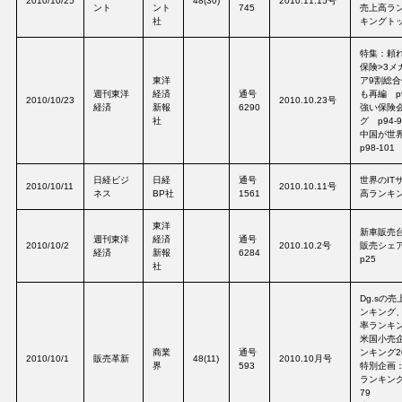
2010/10/25
48(30)
2010.11.15号
ント
ント
745
売上高ラ
社
キングトッ
特集：頼
保険>3メ
東洋
ア9割総
週刊東洋
経済
通号
も再編 p9
2010/10/23
2010.10.23号
経済
新報
6290
強い保険
社
グ p94-9
中国が世
p98-101
日経ビジ
日経
通号
世界のIT
2010/10/11
2010.10.11号
ネス
BP社
1561
高ランキン
東洋
新車販売
週刊東洋
経済
通号
2010/10/2
2010.10.2号
販売シェア
経済
新報
6284
p25
社
Dg.sの
ンキング
率ランキン
米国小売
商業
通号
ンキング20
2010/10/1
販売革新
48(11)
2010.10月号
界
593
特別企画
ランキング2
79