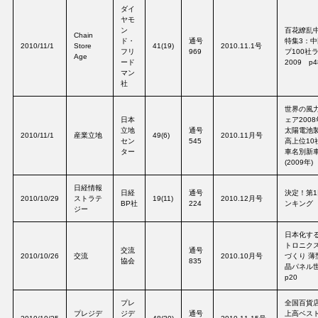
ダイ
ヤモ
ン
百花繚乱中
Chain
ド・
通号
特集3：
2010/11/1
Store
41(19)
2010.11.1号
フリ
969
プ100社
Age
ード
2009 p4
マン
社
世界の風
日本
ェア2008
立地
通号
太陽電池
2010/11/1
産業立地
49(6)
2010.11月号
セン
545
高上位10
ター
車名別新
(2009年)
日経情報
日経
通号
決定！第
2010/10/29
ストラテ
19(11)
2010.12月号
BP社
224
ンキング p
ジー
日本化す
トロニク
交流
通号
2010/10/26
交流
2010.10月号
づくり 薄
協会
835
晶パネル
p20
プレ
全国百貨
プレジデ
ジデ
通号
上高ベスト