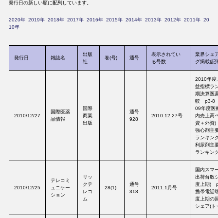
発行日の新しい順に配列しています。
2020年
2019年
2018年
2017年
2016年
2015年
2014年
2013年
2012年
2011年
20
10年
出版
表示されてい
業界シェ
発行日
雑誌名
巻(号)
通号
社
る号数
グ掲載(記
2010年
益指標ラ
期決算医薬
較 p3-8
国際
09年度医
国際医薬
通号
2010/12/27
商業
2010.12.27号
内売上高ベ
品情報
928
出版
資＋外資) 
強心剤主
ランキング
利尿剤主
ランキング
国内スマ
リッ
出荷台数シ
テレコミ
クテ
通号
度上期) p
2010/12/25
ュニケー
28(1)
2011.1月号
レコ
318
携帯電話端
ション
ム
度上期の
シェア(トッ