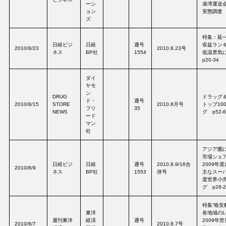
ーシ
港湾運送
ョン
実態調査 p
ズ
特集：延べ
日経ビジ
日経
通号
収益ラン
2010/8/23
2010.8.23号
ネス
BP社
1554
低温景気
p20-34
ダイ
ヤモ
ン
DRUG
ドラッグ＆
ド・
通号
2010/8/15
STORE
2010.8月号
トップ10
フリ
35
NEWS
グ p52-6
ード
マン
社
アジア圏
市場シェア
日経ビジ
日経
通号
2010.8.9/16合
2009年
2010/8/9
ネス
BP社
1553
併号
主なスーパ
度世界小
グ p28-2
特集”格安
東洋
各地域のL
週刊東洋
経済
通号
2009年
2010/8/7
2010.8.7号