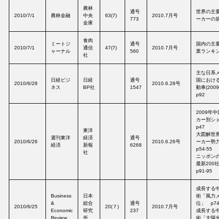
農林
通号
世界の主
2010/7/1
農林金融
中央
63(7)
2010.7月号
773
ーカーの規
金庫
食肉
ミートジ
通号
国内の主
2010/7/1
通信
47(7)
2010.7月号
ャーナル
560
業ランキン
社
主な日系
日経ビジ
日経
通号
国におけ
2010/6/28
2010.6.28号
ネス
BP社
1547
動車(200
p92
2009年
カー別シ
p47
東洋
大図解世
週刊東洋
経済
通号
2010/6/26
2010.6.26号
ーカー勢力
経済
新報
6268
p54-55
社
ニッポン
最新20
p91-95
成長する
Business
日本
術「風力
&
総合
通号
位」 p7
2010/6/25
20(７)
2010.7月号
Economic
研究
237
成長する
Review
所
術「太陽