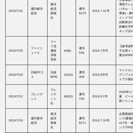
東洋
薄型テレ
週刊東洋
経済
通号
パネル・フ
2010/7/31
2010.7.31号
経済
新報
6275
導体)・携
社
インドで
自動車(20
鉄鋼大手
キング(20
フー
ド流
【参考資
フードニ
通号
2010/7/25
通経
44(8)
2010.7月号
子企業トッ
ュース
539
済研
要(2009年
究所
マイクロ
日経PC２
日経
通号
2010/7/24
15(14)
2010.9月号
グソフト
１
BP社
306
ェアが接近 
プレ
2009年
プレジデ
ジデ
通号
2010/7/12
48(20)
2010.8.2号
量 ビー
ント
ント
735
新ジャンル
社
東洋
企業業績
週刊東洋
経済
通号
ング(業種
2010/7/10
2010.7.10号
経済
新報
6271
417社・
社
ング700社)