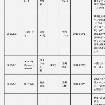
経済
新報
6276
数ランキン
社
最新世界
トップ40 
鉄鋼と化
キング(鉄
→2000・
メーカー→2
年) p25
日経ビジ
日経
通号
2010/8/2
2010.8.2号
鉄鉱石の
ネス
BP社
1552
(2008年
界シェア(2
世界鉄鋼
資額(200
p27
ダイ
Harvard
ヤモ
通号
中国のテ
2010/8/1
Business
35(8)
2010.8月号
ンド
263
造 p81
Review
社
2009年4
宣伝
通号
月メーカ
2010/8/1
販促会議
2010.8月号
会議
148
カー×流
企画数ラン
特集”知ら
実力”
主要製品