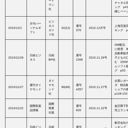
ード
チャネル
マン
ング pA1
社
綴じページ
ビジ
月刊パー
ネス
通号
上海百貨
2010/12/1
ソナルギ
32(12)
2010.12月号
ガイ
376
キング p
フト
ド社
GM復活
に暗雲 
自動車販売
日経ビジ
日経
通号
2010/11/29
2010.11.29号
子どもの
ネス
BP社
1568
む 200
ムソフト
グ p53
ダイ
企業レポ
週刊ダイ
ヤモ
通号
ダ 軽自
2010/11/27
98(48)
2010.11.27号
ヤモンド
ンド
4357
シェアの
社
p128-133
国際
国際医薬
通号
血圧降下
2010/11/22
商業
2010.11.22号
品情報
926
売上ランキ
出版
航空会社
日経ビジ
日経
通号
ンキング 