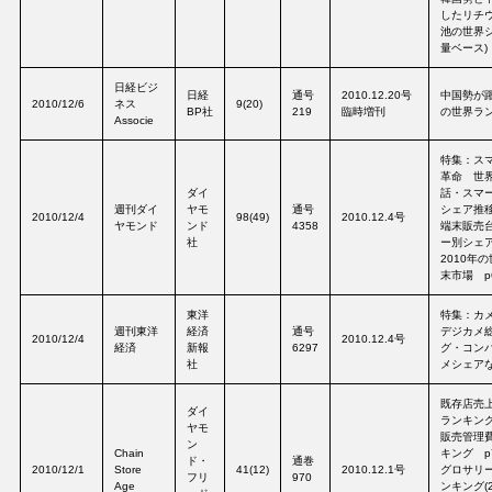
したリチ
池の世界シ
量ベース)
日経ビジ
日経
通号
2010.12.20号
中国勢が
2010/12/6
ネス
9(20)
BP社
219
臨時増刊
の世界ラン
Associe
特集：ス
革命 世
ダイ
話・スマ
週刊ダイ
ヤモ
通号
シェア推移
2010/12/4
98(49)
2010.12.4号
ヤモンド
ンド
4358
端末販売
社
ー別シェア
2010年
末市場 p
東洋
特集：カ
週刊東洋
経済
通号
デジカメ
2010/12/4
2010.12.4号
経済
新報
6297
グ・コン
社
メシェアな
既存店売
ダイ
ランキング
ヤモ
販売管理
ン
Chain
キング p
ド・
通巻
2010/12/1
Store
41(12)
2010.12.1号
グロサリ
フリ
970
Age
ンキング(2