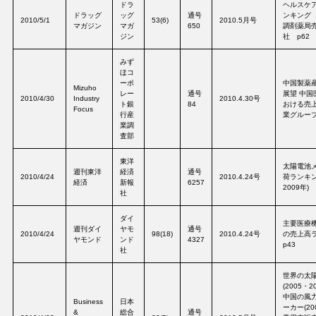
ドラ
ヘルスケ
ドラッグ
ッグ
通号
ンキング 
2010/5/1
53(6)
2010.5月号
マガジン
マガ
650
調剤薬局
ジン
社 p62
みず
ほコ
ーポ
中国製薬
Mizuho
レー
通号
展望 中国
2010/4/30
Industry
2010.4.30号
ト銀
84
おける売
Focus
行産
業グループ
業調
査部
東洋
太陽電池
週刊東洋
経済
通号
2010/4/24
2010.4.24号
荷ランキング
経済
新報
6257
2009年) 
社
ダイ
主要医療
週刊ダイ
ヤモ
通号
2010/4/24
98(18)
2010.4.24号
の売上高
ヤモンド
ンド
4327
p43
社
世界の太
(2005・2
中国の風
Business
日本
ーカー(20
&
総合
通号