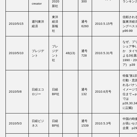
2020
300
ランキング 
creator
新社
東洋
信頼される
週刊東洋
経済
通号
版東洋経済
2010/5/15
2010.5.15号
経済
新報
6260
ングベス
社
p96-99
なぜ、ブ
プレ
シェア争
プレジデ
ジデ
通号
か タイ
2010/5/10
48(13)
2010.5.31号
ント
ント
728
よる3社寡
社
1990・2
ア) p39
特集”第1
行動・意
れるパナソ
日経エコ
日経
通号
イメージラ
2010/5/8
2010.6月号
ロジー
BP社
132
位まで→p
では
p28,30,34
に記載)
中国の時
日経ビジ
日経
通号
2010/5/3
2010.5.3号
が高いセ
ネス
BP社
1539
企業 p2