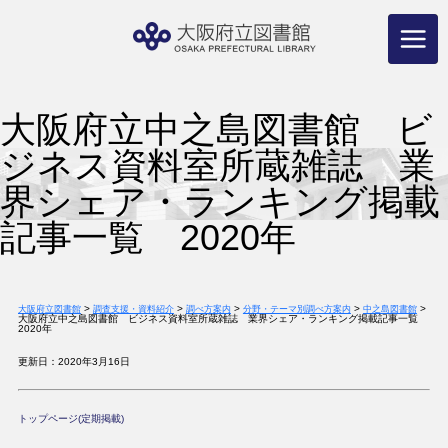
コ
ン
テ
ン
ツ
へ
ス
キ
ッ
プ
大阪府立中之島図書館 ビ
ジネス資料室所蔵雑誌 業
界シェア・ランキング掲載
記事一覧 2020年
>
>
>
>
>
大阪府立図書館
調査支援・資料紹介
調べ方案内
分野・テーマ別調べ方案内
中之島図書館
大阪府立中之島図書館 ビジネス資料室所蔵雑誌 業界シェア・ランキング掲載記事一覧
2020年
更新日：2020年3月16日
トップページ(定期掲載)