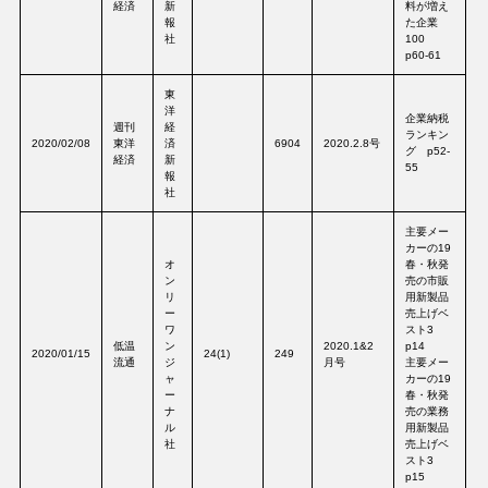
経済
新
料が増え
報
た企業
社
100
p60-61
東
洋
企業納税
週刊
経
ランキン
2020/02/08
東洋
済
6904
2020.2.8号
グ p52-
経済
新
55
報
社
主要メー
カーの19
オ
春・秋発
ン
売の市販
リ
用新製品
ー
売上げベ
ワ
スト3
低温
ン
2020.1&2
p14
2020/01/15
24(1)
249
流通
ジ
月号
主要メー
ャ
カーの19
ー
春・秋発
ナ
売の業務
ル
用新製品
社
売上げベ
スト3
p15