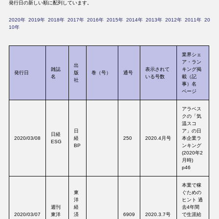
発行日の新しい順に配列しています。
2020年
2019年
2018年
2017年
2016年
2015年
2014年
2013年
2012年
2011年
20
10年
業界シェ
ア・ラン
出
雑誌
表示されて
キング掲
発行日
版
巻（号）
通号
名
いる号数
載（記
社
事）名
ページ
アラベス
クの「気
温スコ
日
ア」の日
日経
2020/03/08
経
250
2020.4月号
本企業ラ
ESG
BP
ンキング
(2020年2
月時)
p46
本業で稼
東
ぐための
洋
ヒント 過
週刊
経
去4年間
2020/03/07
東洋
済
6909
2020.3.7号
で生涯給