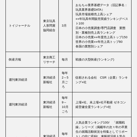
おもちゃ業界基礎データ（旧記事名：
玩具業界基礎DATA）
玩具市場規模売上高シェア
○○年玩具年間販売実績ランキングベス
東京玩具
ト100
トイジャーナル
人形問屋
3月
日本の小売業調査/専門店調査 業態
協同組合
別・業種別売上高ランキング
日本の小売業○○年度売上高トップ150
世界の小売業○○年売上高トップ80
各国の業態別シェア
東京商工
倒産月報
毎月
戦後の大型倒産(ランキング)
リサーチ
毎年
東洋経済
2～5
信頼される会社 CSR（企業）ランキ
週刊東洋経済
新報社
月ご
ング○社
ろ
毎年
東洋経済
9～
上場○社、未上場○社不動産 ゼネコン
週刊東洋経済
新報社
10月
経営健全度ランキング○社
ごろ
人気企業ランキング100/ 「就職戦
線」シリーズ（掲載年の次々年の卒業
生の就職活動状況を特集としてリポー
毎年
東洋経済
ト）の中に収録/ 速報就活前人気企