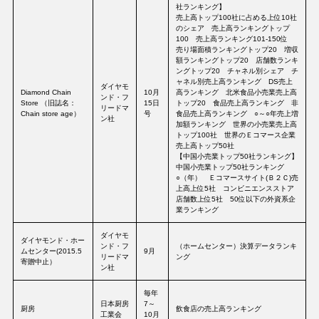
社ランキング】
売上高トップ100社に占める上位10社
のシェア 売上高ランキングトップ
100 売上高ランキング101-150位
売り場面積ランキングトップ20 増収
額ランキングトップ20 店舗数ランキ
ングトップ20 チャネル別シェア チ
ャネル別売上高ランキング DS売上
ダイヤモ
Diamond Chain
10月
高ランキング 北米食品小売業売上高
ンド・フ
Store （旧誌名：
15日
トップ20 食品売上高ランキング 非
リードマ
Chain store age）
号
食品売上高ランキング ○～○年売上増
ン社
加額ランキング 世界の小売業売上高
トップ100社 世界のＥコマース企業
売上高トップ50社
【中国小売業トップ50社ランキング】
中国小売業トップ50社ランキング
○（年） Ｅコマースサイト(Ｂ２Ｃ)売
上高上位5社 コンビニエンスストア
店舗数上位5社 50位以下の外資系企
業ランキング
ダイヤモ
ダイヤモンド・ホー
ンド・フ
（ホームセンター）決算データランキ
ムセンター(2015.5
9月
リードマ
ング
寄贈中止）
ン社
毎年
日本厨房
7～
厨房
飲食店の売上高ランキング
工業会
10月