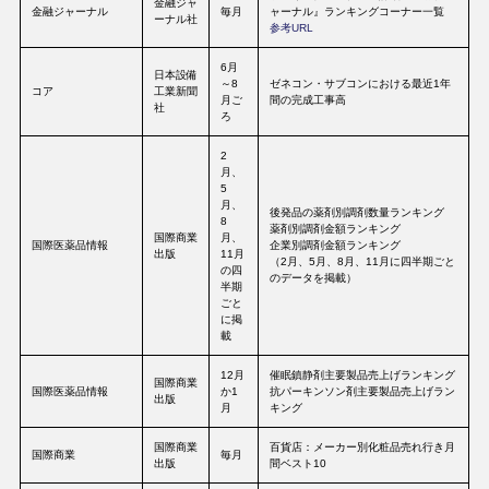
金融ジャ
金融ジャーナル
毎月
ャーナル』ランキングコーナー一覧
ーナル社
参考URL
6月
日本設備
～8
ゼネコン・サブコンにおける最近1年
コア
工業新聞
月ご
間の完成工事高
社
ろ
2
月、
5
月、
後発品の薬剤別調剤数量ランキング
8
薬剤別調剤金額ランキング
国際商業
月、
国際医薬品情報
企業別調剤金額ランキング
出版
11月
（2月、5月、8月、11月に四半期ごと
の四
のデータを掲載）
半期
ごと
に掲
載
12月
催眠鎮静剤主要製品売上げランキング
国際商業
国際医薬品情報
か1
抗パーキンソン剤主要製品売上げラン
出版
月
キング
国際商業
百貨店：メーカー別化粧品売れ行き月
国際商業
毎月
出版
間ベスト10