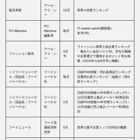
アール・
販売革新
アイ・シ
10月
世界小売業ランキング
ー
PC-
IT market watch(最新版)
PC-Webzine
Webzine
毎月
参考URL
編集局
ファッション業界人気企業ランキング
アール・
3月
働きたい会社ベスト50、学生の職種
ファッション販売
アイ・シ
号
や企業選びで重視するポイント等を掲
ー
載（2010年のみ8月号に掲載）
ソイフードジャーナ
フードジ
日経POS情報・売れ筋商品ランキング
ル（旧誌名：フード
ャーナル
毎月
豆腐売れ筋ランキング・油揚げ（売れ
ジャーナル）
社
筋ランキング）
日経POS情報○○年年間ランキング1～
ソイフードジャーナ
フードジ
12月豆腐売上集計メーカー別/商品別
ル（旧誌名：フード
ャーナル
1月
日経POS情報○○年年間ランキング1～
ジャーナル）
社
12月油揚げ売上集計メーカー別/商品
別
フード流
フードニュース
通経済研
5月
世界の菓子企業トップ100社の概要
究所