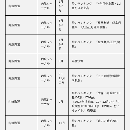
5月
内航ジャ
船のランキング 「○年度売上高・1人
内航海運
か6
ーナル
当たり売上高」
月
6月
内航ジャ
船のランキング 「経常利益・経常利
内航海運
か7
ーナル
益率・1人当たり経常利益」
月
7月
内航ジャ
船のランキング 「全従業員(正社員)
内航海運
か9
ーナル
数」
月
内航ジャ
内航海運
8月
年度決算
ーナル
9～
内航ジャ
船のランキング 「ここ1年間の新造
内航海運
11月
ーナル
内航船」
ごろ
船のランキング 「大きい内航船100
隻(GT順・DW順)」
内航ジャ
内航海運
9月
（2014年以前は、10～12月ごろ「内
ーナル
航大型船100隻(GT順・DW順)」とい
うタイトルで掲載）
内航ジャ
船のランキング 「速い内航船200
内航海運
11月
ーナル
隻」