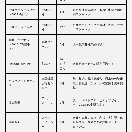
日経ホームビルダー
日経BP
住宅会社全国調査 地域住宅会社項目
4月
（2021.4休刊）
社
別ランキング
日経BP
日経ホームビルダー建材・設備メーカ
日経ホームビルダー
12月
社
ーランキング
乳業ジャーナル
乳業ジャ
（2010.3寄贈中
6月
大手乳業各社業績推移
ーナル
止）
10-
Housing Tribune
創樹社
11月
各住宅メーカーの販売戸数シェア
ごろ
全国紙器
紙・板紙内需試算報告・日本の包装産
パックアンドボック
広報セン
2月
業出荷統計・段ボールの需要予測を掲
ス
ター
載
アール・
チェーンストアサービスオブザイヤ
販売革新
アイ・シ
2月
ー BEST50中間発表！
ー
アール・
各種小売業の売上・利益・人件費・出
販売革新
アイ・シ
7月
退店情報・在庫などの詳細データ
ー
参考URL