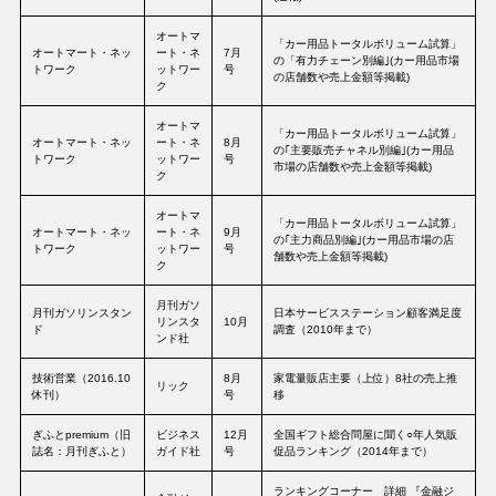
オートマ
「カー用品トータルボリューム試算」
オートマート・ネッ
ート・ネ
7月
の「有力チェーン別編｣(カー用品市場
トワーク
ットワー
号
の店舗数や売上金額等掲載)
ク
オートマ
「カー用品トータルボリューム試算」
オートマート・ネッ
ート・ネ
8月
の｢主要販売チャネル別編｣(カー用品
トワーク
ットワー
号
市場の店舗数や売上金額等掲載)
ク
オートマ
「カー用品トータルボリューム試算」
オートマート・ネッ
ート・ネ
9月
の｢主力商品別編｣(カー用品市場の店
トワーク
ットワー
号
舗数や売上金額等掲載)
ク
月刊ガソ
月刊ガソリンスタン
日本サービスステーション顧客満足度
リンスタ
10月
ド
調査（2010年まで）
ンド社
技術営業（2016.10
8月
家電量販店主要（上位）8社の売上推
リック
休刊）
号
移
ぎふとpremium（旧
ビジネス
12月
全国ギフト総合問屋に聞く○年人気販
誌名：月刊ぎふと）
ガイド社
号
促品ランキング（2014年まで）
ランキングコーナー 詳細 『金融ジ