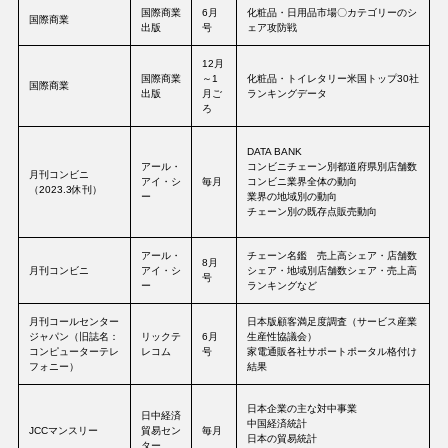
国際商業
6月
化粧品・日用品市場〇カテゴリーのシ
国際商業
出版
号
ェア攻防戦
12月
国際商業
～1
化粧品・トイレタリー米国トップ30社
国際商業
出版
月ご
ランキングデータ
ろ
DATA BANK
アール・
コンビニチェーン別都道府県別店舗数
月刊コンビニ
アイ・シ
毎月
コンビニ業界全体の動向
（2023.3休刊）
ー
業界の地域別の動向
チェーン別の既存点販売動向
アール・
チェーン名鑑 売上高シェア・店舗数
8月
月刊コンビニ
アイ・シ
シェア・地域別店舗数シェア・売上高
号
ー
ランキングなど
月刊コールセンター
日本版顧客満足度調査（サービス産業
ジャパン（旧誌名：
リックテ
6月
生産性協議会）
コンピューターテレ
レコム
号
家電通販各社サポートポータル格付け
フォニー）
結果
日本企業の主な対中事業
日中経済
中国経済統計
JCCマンスリー
貿易セン
毎月
日本の貿易統計
ター