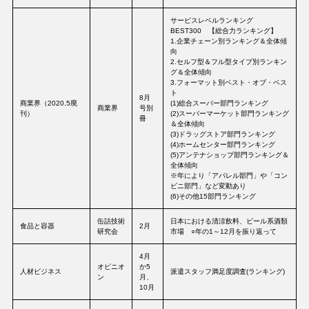
サービスレベルランキング
BEST300 【総合力ランキング】
1.企業チェーン別ランキング＆全体傾
向
2.セルフ型＆フル型タイプ別ランキン
グ＆全体傾向
3.フォーマット別ベスト・オブ・ベス
ト
8月
商業界（2020.5廃
(1)総合スーパー部門ランキング
商業界
号別
刊）
(2)スーパーマーケット部門ランキング
冊
＆全体傾向
(3)ドラッグストア部門ランキング
(4)ホームセンター部門ランキング
(5)アンテナショップ部門ランキング＆
全体傾向
※年により「アパレル部門」や「コン
ビニ部門」など変動あり
(6)その他15部門ランキング
缶詰技術
日本における清涼飲料、ビール系酒類
食品と容器
2月
研究会
市場 ○年の1～12月を振り返って
4月
オピニオ
か5
人材ビジネス
派遣スタッフ満足度調査(ランキング)
ン
月、
10月