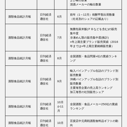
よび輸出数量
清酒メーカーの輸出数量
日刊経済
前年（1～12月）焼酎甲類出荷数量
酒類食品統計月報
6月
通信社
（社名別のシェアの記載あり）
無菌包装米飯(ＰＢなどを含む)の販売
集中度
日刊経済
酒類食品統計月報
7月
冷凍めん類の販売集中度(推計)
通信社
○年上期主要ブランド販売実績（2016
年までは○年上期主要銘柄販売量）
日刊経済
全国酒類・食品問屋○社の業績ランキ
酒類食品統計月報
8月
通信社
ング
輸入パインアップル缶詰のブランド別
販売数量
日刊経済
沖縄パインアップル缶詰のブランド別
酒類食品統計月報
9月
通信社
販売数量
主要海苔企業の売上高ランキング
加工海苔の社別販売シェア
10月
日刊経済
全国酒類・食品メーカー250社の業績
酒類食品統計月報
か11
通信社
ランキング
月
日刊経済
百貨店中元商戦酒類食料品ギフトの動
酒類食品統計月報
10月
通信社
向