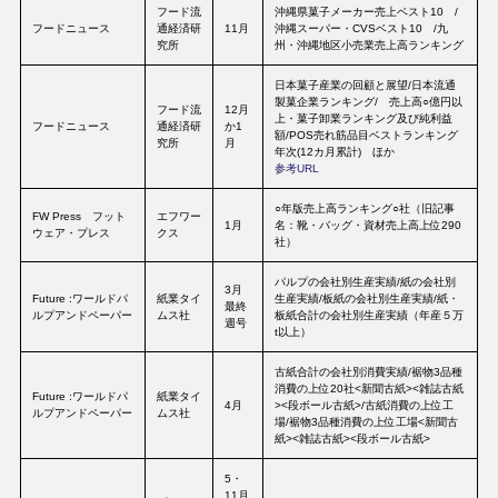
フード流
沖縄県菓子メーカー売上ベスト10 /
フードニュース
通経済研
11月
沖縄スーパー・CVSベスト10 /九
究所
州・沖縄地区小売業売上高ランキング
日本菓子産業の回顧と展望/日本流通
製菓企業ランキング/ 売上高○億円以
フード流
12月
上・菓子卸業ランキング及び純利益
フードニュース
通経済研
か1
額/POS売れ筋品目ベストランキング
究所
月
年次(12カ月累計) ほか
参考URL
○年版売上高ランキング○社（旧記事
FW Press フット
エフワー
1月
名：靴・バッグ・資材売上高上位290
ウェア・プレス
クス
社）
パルプの会社別生産実績/紙の会社別
3月
Future :ワールドパ
紙業タイ
生産実績/板紙の会社別生産実績/紙・
最終
ルプアンドペーパー
ムス社
板紙合計の会社別生産実績（年産５万
週号
t以上）
古紙合計の会社別消費実績/裾物3品種
消費の上位20社<新聞古紙><雑誌古紙
Future :ワールドパ
紙業タイ
4月
><段ボール古紙>/古紙消費の上位工
ルプアンドペーパー
ムス社
場/裾物3品種消費の上位工場<新聞古
紙><雑誌古紙><段ボール古紙>
5・
11月