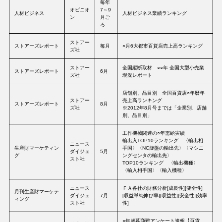
毎年
オピニオ
7～9
人材ビジネス
人材ビジネス業績ランキング
ン
月ご
ろ
ストアー
ストアーズレポート
毎月
○月6大都市百貨店売上高ランキング
ズ社
ストアー
全国縦断取材 ○○年 全国大型小売業
ストアーズレポート
6月
ズ社
現況レポート
店舗別、品目別 全国百貨店○年暦年
ストアー
売上高ランキング
ストアーズレポート
8月
ズ社
※2012年8月号までは「企業別、店舗
別、品目別」
工作機械関連の○年需給実績
輸出入TOP10ランキング 〈輸出相
ニュース
生産財マーケティン
手国〉〈NC旋盤の輸出先〉〈マシニ
ダイジェ
5月
グ
ングセンタの輸出先〉
スト社
TOP10ランキング 〈輸出機種〉
〈輸入相手国〉〈輸入機種〉
ニュース
ＦＡ各社の財務分析[成長性][健全性]
月刊生産財マーケテ
ダイジェ
7月
[収益単純伸び率][収益性][安全性][効率
ィング
スト社
性]
○年歳暮商戦アンケート速報【百貨