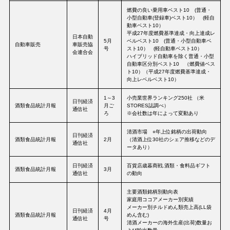
燃費の良い乗用車ベスト10 (普通・
小型自動車(登録車)ベスト10） (軽自
動車ベスト10）
平成27年度燃費基準達成・向上達成レ
日本自動
5月
ベルベスト10 (普通・小型自動車ベ
自動車販売
車販売協
号
スト10） (軽自動車ベスト10）
会連合会
ハイブリッド自動車を除く普通・小型
自動車区分別ベスト10 （燃費値ベス
ト10）（平成27年度燃費基準達成・
向上レベルベスト10）
1～3
小売業世界ランキング250社 （米
日刊経済
酒類食品統計月報
月ご
STORES誌調べ）
通信社
ろ
※会社数は年によって変動あり
清酒市場 ○年上位銘柄の出荷動向
日刊経済
酒類食品統計月報
2月
（清酒上位30社のシェア推移などのデ
通信社
ータあり）
日刊経済
百貨店歳暮商戦.酒類・食料品ギフト
酒類食品統計月報
3月
通信社
の動向
主要酒類銘柄別動向表
家庭用ココアメーカー別実績
メーカー別チルドめん類売上高(LL袋
日刊経済
4月
酒類食品統計月報
めん含む)
通信社
号
清酒メーカーの海外生産(出荷)数量お