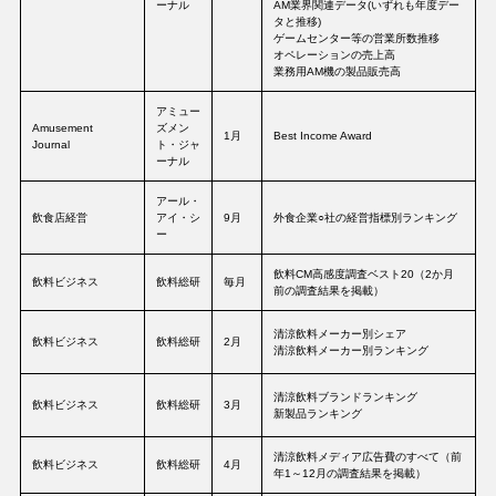
ーナル
AM業界関連データ(いずれも年度デー
タと推移)
ゲームセンター等の営業所数推移
オペレーションの売上高
業務用AM機の製品販売高
アミュー
Amusement
ズメン
1月
Best Income Award
Journal
ト・ジャ
ーナル
アール・
飲食店経営
アイ・シ
9月
外食企業○社の経営指標別ランキング
ー
飲料CM高感度調査ベスト20（2か月
飲料ビジネス
飲料総研
毎月
前の調査結果を掲載）
清涼飲料メーカー別シェア
飲料ビジネス
飲料総研
2月
清涼飲料メーカー別ランキング
清涼飲料ブランドランキング
飲料ビジネス
飲料総研
3月
新製品ランキング
清涼飲料メディア広告費のすべて（前
飲料ビジネス
飲料総研
4月
年1～12月の調査結果を掲載）