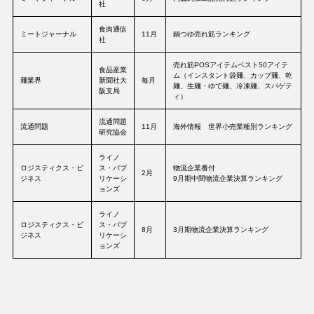
社
食肉通信
ミートジャーナル
11月
鍋つゆ売れ筋ランキング
社
売れ筋POSアイテムベスト50アイテ
食品産業
ム（インスタント袋麺、カップ麺、乾
麺業界
新聞社大
毎月
麺、生麺・ゆで麺、冷凍麺、スパゲテ
阪支局
ィ）
流通問題
流通問題
11月
海外情報 世界小売業種別ランキング
研究協会
ライノ
ロジスティクス・ビ
ス・パブ
物流企業番付
2月
ジネス
リケーシ
9月期中間物流企業決算ランキング
ョンズ
ライノ
ロジスティクス・ビ
ス・パブ
8月
3月期物流企業決算ランキング
ジネス
リケーシ
ョンズ