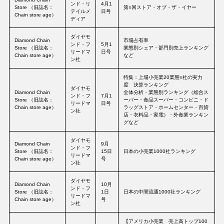
ンド・リ
4月1
Store （旧誌名：
第○回ストア・オブ・ザ・イヤー
テイルメ
日号
Chain store age）
ディア
ダイヤモ
Diamond Chain
市場占有率
ンド・フ
5月1
Store （旧誌名：
業態別シェア・部門別売上ランキング
リードマ
日号
Chain store age）
など
ン社
特集：上場小売業20業態○社の実力
度 決算ランキング
ダイヤモ
Diamond Chain
全体分析・業態別ランキング（総合ス
ンド・フ
7月1
Store （旧誌名：
ーパー・食品スーパー・コンビニ・ド
リードマ
日号
Chain store age）
ラッグストア・ホームセンター・百貨
ン社
店・衣料品・家電）・外食業ランキン
グなど
ダイヤモ
Diamond Chain
9月
ンド・フ
Store （旧誌名：
15日
日本の小売業1000社ランキング
リードマ
Chain store age）
号
ン社
ダイヤモ
Diamond Chain
10月
ンド・フ
Store （旧誌名：
1日
日本の中間流通1000社ランキング
リードマ
Chain store age）
号
ン社
【アメリカ小売業 売上高トップ100