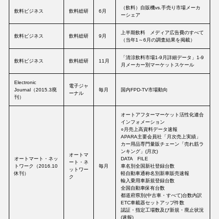
（飲料）自販機vs.手売り市場メーカ
飲料ビジネス
飲料総研
6月
ーシェア
上半期飲料 メディア広告費のすべて
飲料ビジネス
飲料総研
9月
（当年1～6月の調査結果を掲載）
「清涼飲料市場1-9月詳細データ」1-9
飲料ビジネス
飲料総研
11月
月メーカー別マーケットスケール
Electronic
電子ジャ
Journal（2015.3廃
毎月
国内FPD-TV市場動向
ーナル
刊）
オートアフターマーケット活性化連合
インフォメーション
○月売上高資料データ速報
APARA主要会員社「月次売上実績」
カー用品専門量販チェーン「売れ筋ラ
ンキング」(月次)
オートマ
オートマート・ネッ
DATA FILE
ート・ネ
トワーク（2016.10
毎月
車名別全国新社登録台数
ットワー
休刊）
軽自動車通称名別新車販売速報
ク
輸入乗用車新規登録台数
全国自動車保有台数
都道府県別(中古車・すべて)台数内訳
ETC車載器セットアップ件数
認証・指定工場数及び新規・廃止状況
(速報)