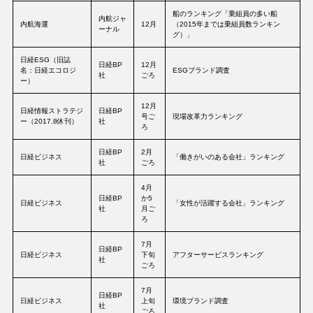
船のランキング「乗組員の多い船
内航ジャ
内航海運
12月
（2015年までは乗組員数ランキン
ーナル
グ）」
日経ESG（旧誌
日経BP
12月
名：日経エコロジ
ESGブランド調査
社
ごろ
ー）
12月
日経情報ストラテジ
日経BP
号ご
現場改革力ランキング
ー（2017.8休刊）
社
ろ
日経BP
2月
日経ビジネス
「働きがいのある会社」ランキング
社
ごろ
4月
日経BP
か5
日経ビジネス
「女性が活躍する会社」ランキング
社
月ご
ろ
7月
日経BP
日経ビジネス
下旬
アフターサービスランキング
社
ごろ
7月
日経BP
日経ビジネス
上旬
環境ブランド調査
社
ごろ