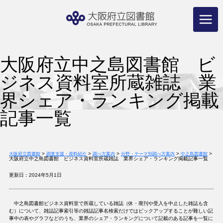
コ
ン
テ
ン
ツ
へ
ス
キ
ッ
プ
大阪府立中之島図書館 ビ
ジネス資料室所蔵雑誌 業
界シェア・ランキング掲載
記事一覧
>
>
>
>
>
大阪府立図書館
調査支援・資料紹介
調べ方案内
分野・テーマ別調べ方案内
中之島図書館
大阪府立中之島図書館 ビジネス資料室所蔵雑誌 業界シェア・ランキング掲載記事一覧
更新日：2024年5月1日
中之島図書館ビジネス資料室で所蔵している雑誌（休・廃刊や受入を中止した雑誌も含
む）について、雑誌記事索引等の雑誌記事名検索だけではピックアップすることが難しい記
事中の表やグラフなどのうち、業界のシェア・ランキングについて記載のある記事を一覧に