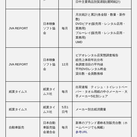
日中主要商品別貿易額(通関統計)
月次統計と累計(各金額・数量・新作
数)
日本映像
DVDビデオ(販売用・レンタル店用・
JVA REPORT
ソフト協
毎月
業務用)
会
ブルーレイ(販売用・レンタル店用・
業務用)
UMD
ビデオレンタル店実態調査報告
日本映像
総売上体前年比分布
JVA REPORT
ソフト協
12月
各調査項目の平均値
会
平均DVDレンタル料金
貸出数・会員数推移
出荷速報 ティシュ・トイレットペー
紙業タイ
紙業タイムス
毎月
パー・タオル用紙の中小メーカー・大
ムス社
手メーカー5社別シェア
紙業タイ
5月1
紙業タイムス
メーカー別古紙消費量
ムス社
日号
日本自動
新車のブランド通称名別販売台数（ホ
自動車販売
車販売協
毎月
ームページでも掲載）
会連合会
参考URL