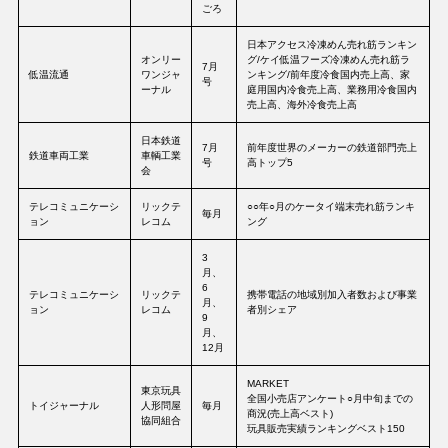
ごろ
日本アクセス冷凍めん売れ筋ランキン
オンリー
グ/ケイ低温フーズ冷凍めん売れ筋ラ
7月
低温流通
ワンジャ
ンキング/前年度冷食国内売上高、家
号
ーナル
庭用国内冷食売上高、業務用冷食国内
売上高、海外冷食売上高
日本鉄道
7月
前年度世界のメーカーの鉄道部門売上
鉄道車両工業
車輌工業
号
高トップ5
会
テレコミュニケーシ
リックテ
○○年○月のケータイ端末売れ筋ランキ
毎月
ョン
レコム
ング
3
月、
6
テレコミュニケーシ
リックテ
携帯電話の地域別加入者数および事業
月、
ョン
レコム
者別シェア
9
月、
12月
MARKET
東京玩具
全国小売店アンケート○月中旬までの
トイジャーナル
人形問屋
毎月
商況(売上高ベスト)
協同組合
玩具販売実績ランキングベスト150