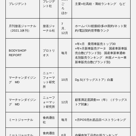
プレジデ
プレジデント
ご
主要○社高給・薄給ランキング など
ント社
ろ
ほか
7
月刊放送ジャーナル
放送ジャ
ホームパス/総接続/多ch契約/ネット契
月、
（2021.1休刊）
ーナル社
約/電話契約世帯数ランク
12月
○年○月 乗用車販売トップ30
○年○月新車販売データ 国産車新車販
BODYSHOP
プロトリ
毎月
売台数(ブランド別) 国産車新車通称
REPORT
オス
名別販売ランキング 外国メーカー車
新車販売台数(ブランド別)
ニュー・
マーチャンダイジン
フォーマ
10月
Dg.S(ドラッグストア）白書
グ MD
ット研究
所
ニューフ
マーチャンダイジン
顧客満足度調査○○（年）（ドラッグス
ォーマッ
12月
グ MD
トア対象）
ト研究所
食肉通信
ミートジャーナル
毎月
○月POS売れ筋品目ベストランキング
社
食肉通信
ミートジャーナル
6月
内臓肉加工品売れ筋ランキング