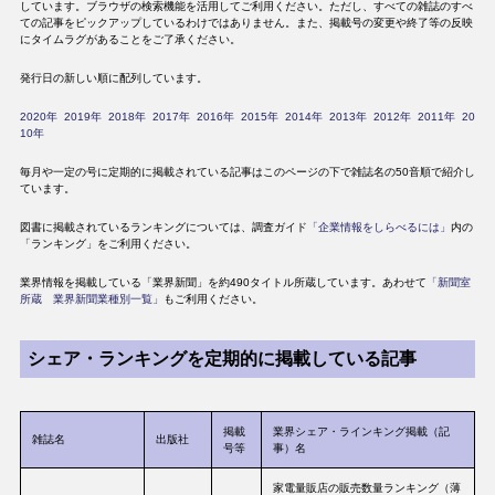
しています。ブラウザの検索機能を活用してご利用ください。ただし、すべての雑誌のすべ
ての記事をピックアップしているわけではありません。また、掲載号の変更や終了等の反映
にタイムラグがあることをご了承ください。
発行日の新しい順に配列しています。
2020年
2019年
2018年
2017年
2016年
2015年
2014年
2013年
2012年
2011年
20
10年
毎月や一定の号に定期的に掲載されている記事はこのページの下で雑誌名の50音順で紹介し
ています。
図書に掲載されているランキングについては、調査ガイド
「企業情報をしらべるには」
内の
「ランキング」をご利用ください。
業界情報を掲載している「業界新聞」を約490タイトル所蔵しています。あわせて
「新聞室
所蔵 業界新聞業種別一覧」
もご利用ください。
シェア・ランキングを定期的に掲載している記事
掲載
業界シェア・ラインキング掲載（記
雑誌名
出版社
号等
事）名
家電量販店の販売数量ランキング（薄