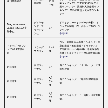
週刊東洋経済
11月
新報社
業ランキング/ 男女別文理別人気企
中旬
業ランキング/ 業種別人気企業ラン
キング/ 学科系統別人気企業ランキ
ング
ダイヤモ
ドラッグマーケットデータ分析/ ド
Drug store news
ンド・フ
ラッグ＆調剤 売上高トップ100社ラ
Japan（2012.4寄
8月
リードマ
ンキング
贈中止）
ン社
参考URL
7月/ 最新医薬品産業ランキング：製
ドラッグマガジン
薬企業編・卸企業編・ドラッグスト
ドラッグ
7・8
（2007.7寄贈中
ア/調剤チェーン編/8月/ 最新医薬品
マガジン
月
止）
産業ランキング：データ&分析解説編
参考URL
内航ジャ
船のランキング 「オペレーターの運
内航海運
2月
ーナル
航船腹量」
3月
内航ジャ
船のランキング 「船種別運航船腹
内航海運
か4
ーナル
量」
月
4月
内航ジャ
船のランキング 「（内航）保有船腹
内航海運
か5
ーナル
量」
月