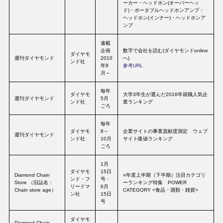
ーカー・ヘッドホン(オーバーヘッ
ド)・ポータブルヘッドホンアンプ・
ヘッドホン(インナー)・ヘッドホンア
ンプ
連載
企画
数字で会社を読む(ダイヤモンドonline
ダイヤモ
週刊ダイヤモンド
2010
へ)
ンド社
年9
参考URL
月～
毎年
ダイヤモ
大学3年生が選んだ2016年就職人気企
週刊ダイヤモンド
5月
ンド社
業ランキング
ごろ
毎年
ダイヤモ
8～
企業サイトの事業貢献度測定 ウェブ
週刊ダイヤモンド
ンド社
10月
サイト価値ランキング
ごろ
1月
ダイヤモ
15日
Diamond Chain
○年度上半期（下半期）注目カテゴリ
ンド・フ
号・
Store （旧誌名：
ーランキング特集 POWER
リードマ
6月
Chain store age）
CATEGORY <食品・酒類・雑貨>
ン社
15日
号
ダイヤモ
Diamond Chain