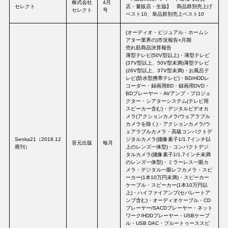
株式会社
4月
セレクト
店・量販店・生協】 商品群別売上げ
セレクト
号
ベスト10、単品群別売上ベスト10
(オーディオ・ビジュアル・ホームシ
アター業界の)市況報告○月期
売れ筋商品決算報告
薄型テレビ(50V型以上)・薄型テレビ
(37V型以上、50V型未満)薄型テレビ
(26V型以上、37V型未満)・お風呂テ
レビ(防水型携帯テレビ)・BD/HDDレ
コーダー・録画用BD・録画用DVD・
BDプレーヤー・AVアンプ・プロジェ
クター・シアターシステム(テレビ用
スピーカー含む)・デジタルビデオカ
メラ(アクションカメラ/ウェアラブル
カメラを除く)・アクションカメラ/ウ
ェアラブルカメラ・高級コンパクトデ
Senka21（2018.12
ジタルカメラ(撮像素子1/1.7インチ以
音元出版
毎月
廃刊）
上のレンズ一体型)・コンパクトデジ
タルカメラ(撮像素子1/1.7インチ未満
のレンズ一体型)・ミラーレス一眼カ
メラ・デジタル一眼レフカメラ・スピ
ーカー(1本10万円未満)・スピーカー
ケーブル・スピーカー(1本10万円以
上)・ハイファイアンプ(セパレートア
ンプ含む)・オーディオケーブル・CD
プレーヤー/SACDプレーヤー・ネット
ワーク/HDDプレーヤー・USBケーブ
ル・USB DAC・ブルートゥーススピ