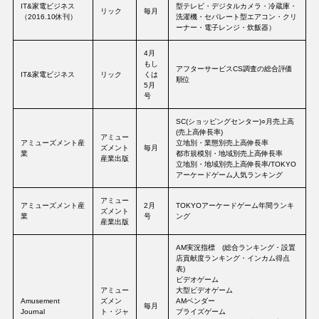
IT&家電ビジネス
型テレビ・デジタルカメラ・冷蔵庫・
リック
毎月
（2016.10休刊）
洗濯機・セパレート型エアコン・クリ
ーナー・電子レンジ・炊飯器）
4月
もし
アフターサービスCS調査の総合評価
IT&家電ビジネス
リック
くは
順位
5月
号
SC(ショッピングセンター)○月売上高
(売上高伸長率)
アミュー
アミューズメント産
立地別・業態別売上高伸長率
ズメント
毎月
業
都市規模別・地域別売上高伸長率
産業出版
立地別・地域別売上高伸長率/TOKYO
アーケードゲーム人気ランキング
アミュー
アミューズメント産
2月
TOKYOアーケードゲーム年間ランキ
ズメント
業
号
ング
産業出版
AM実況指標 (総合ランキング・設置
店貢献度ランキング・インカム得点
表)
ビデオゲーム
アミュー
大型ビデオゲーム
Amusement
ズメン
AMベンダー
毎月
Journal
ト・ジャ
プライズゲーム