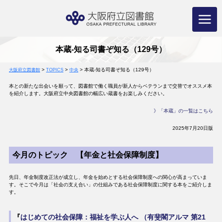
コ
ン
テ
ン
ツ
へ
ス
キ
ッ
プ
本蔵-知る司書ぞ知る（129号）
>
>
>
本蔵-知る司書ぞ知る（129号）
大阪府立図書館
TOPICS
中央
本との新たな出会いを願って、図書館で働く職員が新人からベテランまで交替でオススメ本
を紹介します。大阪府立中央図書館の幅広い蔵書をお楽しみください。
》「本蔵」の一覧はこちら
2025年7月20日版
今月のトピック 【年金と社会保障制度】
先日、年金制度改正法が成立し、年金を始めとする社会保障制度への関心が高まっていま
す。そこで今月は「社会の支え合い」の仕組みである社会保障制度に関する本をご紹介しま
す。
『
はじめての社会保障：福祉を学ぶ人へ （有斐閣アルマ 第21