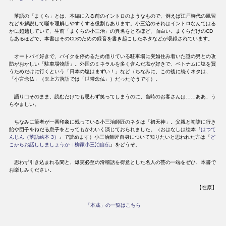
落語の「まくら」とは、本編に入る前のイントロのようなもので、例えば江戸時代の風習
などを解説して噺を理解しやすくする役割もあります。小三治のそれはイントロなんてはる
かに超越していて、生前「まくらの小三治」の異名をとるほど、面白い。まくらだけのCD
もあるほどで、本書はそのCDのための録音を書き起こしたネタなどが収録されています。
オートバイ好きで、バイクを停めるため借りている駐車場に突如住み着いた謎の男との攻
防がおかしい「駐車場物語」。外国のミネラルを多く含んだ塩が好きで、ベトナムに塩を買
うためだけに行くという「日本の塩はまずい！」など（ちなみに、この後に続くネタは、
「小言念仏」（※上方落語では「世帯念仏」）だったそうです）。
語り口そのまま、読むだけでも思わず笑ってしまうのに、当時のお客さんは……ああ、う
らやましい。
ちなみに筆者が一番印象に残っている小三治師匠のネタは「初天神」。父親と初詣に行き
飴や団子をねだる息子をとってもかわいく演じておられました。（おはなしは絵本『
はつて
んじん（落語絵本 3）
』で読めます）小三治師匠自身について知りたいと思われた方は『
ど
こからお話ししましょうか：柳家小三治自伝
』をどうぞ。
思わず引き込まれる間と、爆笑必至の滑稽話を得意とした名人の芸の一端をぜひ、本書で
お楽しみください。
【在原】
「本蔵」の一覧はこちら