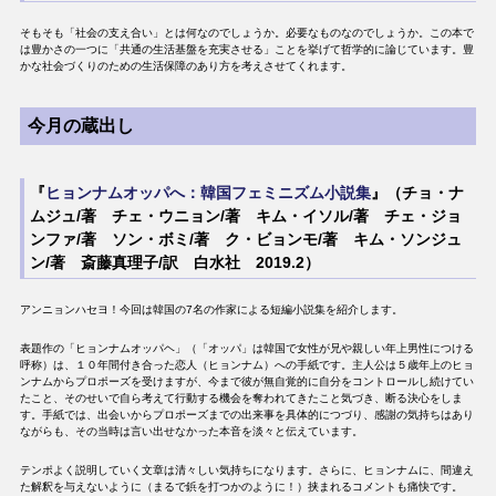
そもそも「社会の支え合い」とは何なのでしょうか。必要なものなのでしょうか。この本で
は豊かさの一つに「共通の生活基盤を充実させる」ことを挙げて哲学的に論じています。豊
かな社会づくりのための生活保障のあり方を考えさせてくれます。
今月の蔵出し
『
ヒョンナムオッパへ：韓国フェミニズム小説集
』（チョ・ナ
ムジュ/著 チェ・ウニョン/著 キム・イソル/著 チェ・ジョ
ンファ/著 ソン・ボミ/著 ク・ビョンモ/著 キム・ソンジュ
ン/著 斎藤真理子/訳 白水社 2019.2）
アンニョンハセヨ！今回は韓国の7名の作家による短編小説集を紹介します。
表題作の「ヒョンナムオッパヘ」（「オッパ」は韓国で女性が兄や親しい年上男性につける
呼称）は、１０年間付き合った恋人（ヒョンナム）への手紙です。主人公は５歳年上のヒョ
ンナムからプロポーズを受けますが、今まで彼が無自覚的に自分をコントロールし続けてい
たこと、そのせいで自ら考えて行動する機会を奪われてきたこと気づき、断る決心をしま
す。手紙では、出会いからプロポーズまでの出来事を具体的につづり、感謝の気持ちはあり
ながらも、その当時は言い出せなかった本音を淡々と伝えています。
テンポよく説明していく文章は清々しい気持ちになります。さらに、ヒョンナムに、間違え
た解釈を与えないように（まるで鋲を打つかのように！）挟まれるコメントも痛快です。