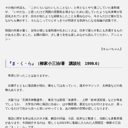
その他の作品も、「このくらいはたいしたことない」と何となくやり過ごしていた違和感
や、「いやだな」と思ったけど周囲の雰囲気を壊さないために流していたような出来事が言
語化されています。自分が似たような経験をしたことを重ねながら、今さらだけど腹が立ち
ながらも胸がすく、そんなこってりとすっきりが同居する気持ちになる短編小説集です。
韓国の作家が書く、女性が感じる違和感や生きにくさは、日本で暮らす私にも共通するもの
があると思いました。お隣の国の、少し違う文化も楽しみながら読んでください。アンニョ
ン～
【キムパちゃん】
『
ま・く・ら
』（柳家小三治/著 講談社 1998.6）
寄席に行ったことはありますか。
出囃子とともに落語家が現れ、噺をしては去っていく。漫才やマジック、太神楽などの色
物もあります。
大阪では「天満天神繫盛亭」、東京では新宿「末廣亭」、上野「鈴本演芸場」などが有名
でしょうか。 大学生の時に落語に出会い、はや幾星霜。最近なかなか行けませんが、座っ
ているだけで次から次へと笑いがやってくる、あの独特の空間が恋しくなります。
落語に関する本は名人のネタ集、解説や評論、小説、絵本など数多く、当館にも多数所蔵
があります。今回紹介するのは、惜しくも2021年に鬼籍に入られた人間国宝・柳家小三治
の『
ま・く・ら
』です。