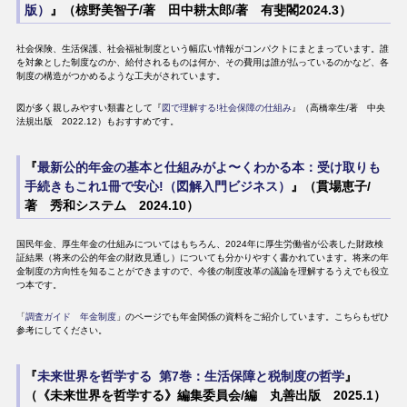
版）
』（椋野美智子/著 田中耕太郎/著 有斐閣2024.3）
社会保険、生活保護、社会福祉制度という幅広い情報がコンパクトにまとまっています。誰
を対象とした制度なのか、給付されるものは何か、その費用は誰が払っているのかなど、各
制度の構造がつかめるような工夫がされています。
図が多く親しみやすい類書として『
図で理解する!社会保障の仕組み
』（高橋幸生/著 中央
法規出版 2022.12）もおすすめです。
『
最新公的年金の基本と仕組みがよ〜くわかる本：受け取りも
手続きもこれ1冊で安心!（図解入門ビジネス）
』（貫場恵子/
著 秀和システム 2024.10）
国民年金、厚生年金の仕組みについてはもちろん、2024年に厚生労働省が公表した財政検
証結果（将来の公的年金の財政見通し）についても分かりやすく書かれています。将来の年
金制度の方向性を知ることができますので、今後の制度改革の議論を理解するうえでも役立
つ本です。
「
調査ガイド 年金制度
」のページでも年金関係の資料をご紹介しています。こちらもぜひ
参考にしてください。
『
未来世界を哲学する 第7巻：生活保障と税制度の哲学
』
（《未来世界を哲学する》編集委員会/編 丸善出版 2025.1）