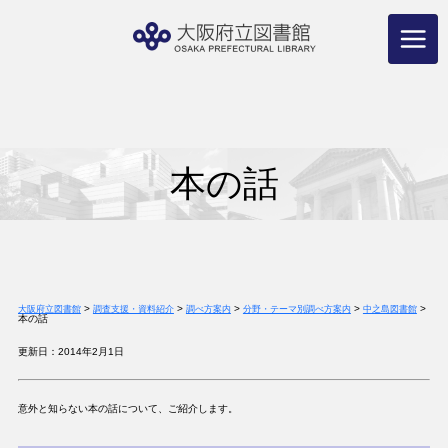
コ
ン
テ
ン
ツ
へ
ス
キ
ッ
プ
本の話
>
>
>
>
>
大阪府立図書館
調査支援・資料紹介
調べ方案内
分野・テーマ別調べ方案内
中之島図書館
本の話
更新日：2014年2月1日
意外と知らない本の話について、ご紹介します。