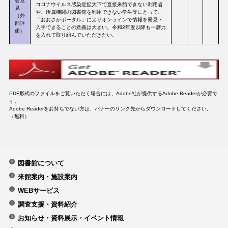
会意
コロナウイルス感染症拡大下で直接来館できない利用者
見
や、所属機関の図書館を利用できない学生等にとって、
（外
「おおさかポータル」によりオンラインで情報を発見・
部評
入手できることの意義は大きい。令和2年度以降も一層力
価）
を入れて取り組んでいただきたい。
PDF形式のファイルをご覧いただく場合には、Adobe社が提供するAdobe Readerが必要で
す。
Adobe Readerをお持ちでない方は、バナーのリンク先からダウンロードしてください。
（無料）
図書館について
来館案内・施設案内
WEBサービス
調査支援・資料紹介
お知らせ・資料展示・イベント情報