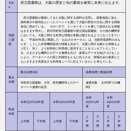
府立図書館は、大阪の歴史と知の蓄積を確実に未来に伝えます。
方針
4
府立図書館が蓄積してきた大阪に関する資料を活用し、調査相談に加え、
資料展示や講演会といったイベントを通じて大阪の歴史や文化に関する情報
発信に努めている。 その一方で、インターネットを通じて提供される情報
はますます増大し、府内市町村立図書館や国立国会図書館、その他の機関等
現状
においても、大阪に関する有用な情報が多数公開されるようになってきてい
と課
る。 平成30年度に構築した「おおさかポータル」は、当館所蔵資料のみな
題
らず、こうした外部機関提供の情報も含めて、大阪に関する確かな情報をよ
り広く、深く、より効率的に利用者に提供することをコンセプトとしてい
る。さまざまな機関とのデータ連携を広げ、多様なデータを結びつけること
により、データベースの質と利便性をともに向上させ、情報社会の進展とと
もにますます高度化する利用者ニーズに応えていきたいと考えている。
重点目標項目
成果指標と数値目標
重点
目標
市町村立図書館、大学、研究機関等とのデー
連携先数 【4年間で10機
タベース連携の拡充
関】
令和
令和
令和元(2019)年度
令和2(2020)年度
3(2021)年
4(2022)年
度
度
取組
内容
上
下
上
下
上半期
下半期
上半期
下半期
半
半
半
半
期
期
期
期