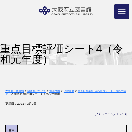
コ
ン
テ
ン
ツ
へ
ス
キ
ッ
プ
重点目標評価シート4（令
和元年度）
>
>
>
>
大阪府立図書館
図書館について
運営情報
活動評価
重点取組業務 自己点検シート（令和元年
>
重点目標評価シート4（令和元年度）
度）
更新日：2021年3月9日
[PDFファイル／113KB]
基本