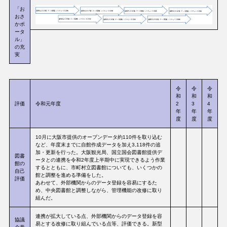
「お
おさ
かポ
ータ
ル」
の充
実
令
令
令
和
和
和
評価
令和元年度
2
3
4
年
年
年
度
度
度
10月に大阪市提供のオープンデータ約110件を取り込む
など、年度末までに自館作成データを加え3,118件の追
加・更新を行った。大阪観光局、国立国会図書館提供デ
図書
ータとの連携を令和2年度上半期中に実現できるよう作業
館の
するとともに、市町村立図書館についても、いくつかの
自己
館と調整を進める準備をした。
評価
あわせて、外部機関からのデータ登録を容易にするた
め、中央図書館と調整しながら、管理機能の改修に取り
組んだ。
連携が拡大している点、外部機関からのデータ登録を容
協議
易とする改修に取り組んでいる点等、評価できる。新型