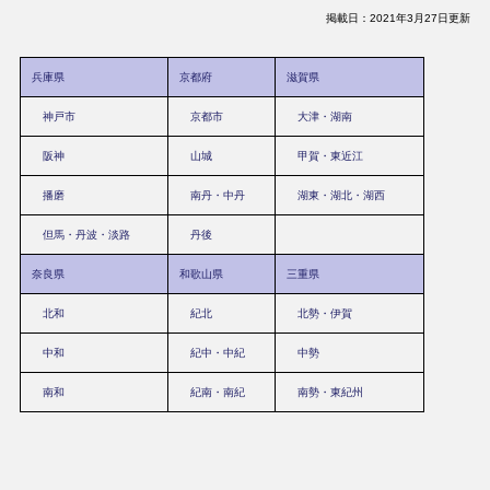
掲載日：2021年3月27日更新
兵庫県
京都府
滋賀県
神戸市
京都市
大津・湖南
阪神
山城
甲賀・東近江
播磨
南丹・中丹
湖東・湖北・湖西
但馬・丹波・淡路
丹後
奈良県
和歌山県
三重県
北和
紀北
北勢・伊賀
中和
紀中・中紀
中勢
南和
紀南・南紀
南勢・東紀州