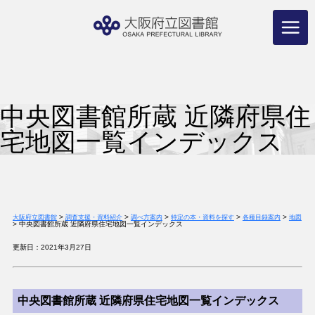
コ
ン
テ
ン
ツ
へ
ス
キ
ッ
プ
中央図書館所蔵 近隣府県住
宅地図一覧インデックス
>
>
>
>
>
大阪府立図書館
調査支援・資料紹介
調べ方案内
特定の本・資料を探す
各種目録案内
地図
>
中央図書館所蔵 近隣府県住宅地図一覧インデックス
更新日：2021年3月27日
中央図書館所蔵 近隣府県住宅地図一覧インデックス