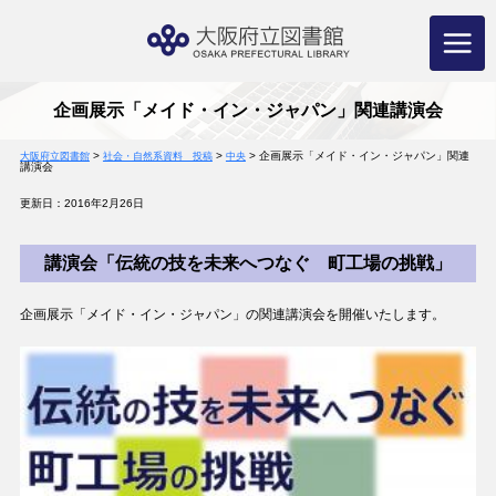
コ
ン
テ
ン
ツ
へ
ス
キ
ッ
プ
企画展示「メイド・イン・ジャパン」関連講演会
>
>
>
企画展示「メイド・イン・ジャパン」関連
大阪府立図書館
社会・自然系資料 投稿
中央
講演会
更新日：2016年2月26日
講演会「伝統の技を未来へつなぐ 町工場の挑戦」
企画展示「メイド・イン・ジャパン」の関連講演会を開催いたします。