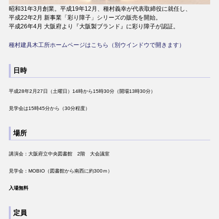
昭和31年3月創業。平成19年12月、種村義幸が代表取締役に就任し、
平成22年2月 新事業「彩り障子」シリーズの販売を開始。
平成26年4月 大阪府より『大阪製ブランド』に彩り障子が認証。
種村建具木工所ホームページはこちら（別ウインドウで開きます）
日時
平成28年2月27日（土曜日）14時から15時30分（開場13時30分）
見学会は15時45分から（30分程度）
場所
講演会：大阪府立中央図書館 2階 大会議室
見学会：MOBIO（図書館から南西に約300ｍ）
入場無料
定員