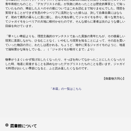
青年将校たちのこと。「デカブリストの乱」が失敗に終わったことは歴史的事実として知っ
ていたものの、蜂起した人々のその後についてはこれを読むまで知りませんでした。理想を
実現することができず失意の中シベリアに流刑となった彼らは、決して自暴自棄にはなら
ず、初めて農民の暮らしに直に接し、自ら大地を耕してジャガイモを作り、様々な努力をし
てジャガイモをシベリアの大地に根付かせたのです。そんな彼らに著者は次のような優しい
目線を向けています。
「華々しい蜂起よりも、理想主義的ロマンチストであった貴族の青年たちが、その後厳しい
現実に直面しながら、ひるむことなく、いやむしろ現実を知ることによって、その志を貫い
ていった物語の方に、わたしは惹かれる。ちょうど、地中に実るジャガイモのように、地道
で滋味豊かな味をしている。」（「ジャガイモが根付くまで」より）
物事がうまくいかず投げ出したくなったり、そっぽを向いてなかったことにしたくなったり
した時、地道に前進することを諦めなかったデカブリストたちのことを思います。ジャガイ
モ料理がおいしい季節になると、ふと読み返したくなるのです。
【御書物方同心】
「本蔵」の一覧はこちら
図書館について