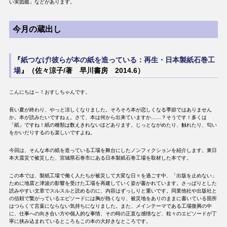
い実図鑑」などがあります。
今月の蔵出し
『
紙つなげ!彼らが本の紙を造っている：再生・日本製紙石巻工
場
』（佐々涼子/著 早川書房 2014.6）
こんにちは～！おすしちゃんです。
長い夏が終わり、やっと涼しくなりました。そろそろ本が恋しくなる季節ではありません
か。本が読みたいですねぇ。さて、本は何から出来ていますか……？そうです！多くは
「紙」ですね！紙の種類は数えきれないほどあります。じっとながめたり、触れたり、匂い
をかいだりするのも楽しいですよね。
今回は、そんな本の紙を造っている工場を舞台にしたノンフィクションを紹介します。東日
本大震災で被災した、宮城県石巻市にある日本製紙石巻工場を取材した本です。
この本では、製紙工場で働く人たちが被災して大変な日々を過ごす中、「出版を止めない」
ために地震と津波の影響を受けた工場を再建していく姿が書かれています。さっぱりとした
読みやすい文章でスルスルと読めるのに、内容はずっしりと重いです。同業他社や出版社と
の信頼で繋がっているエピソードには胸が熱くなり、被災地をありのままに書いている箇所
はつらくて言葉にならない気持ちになりました。また、メインテーマである工場復興の中
に、仕事への向き合い方や個人的な事情、その時の正直な感情など、粒々のエピソードが丁
寧に挟み込まれているところもこの本の大好きなところです。