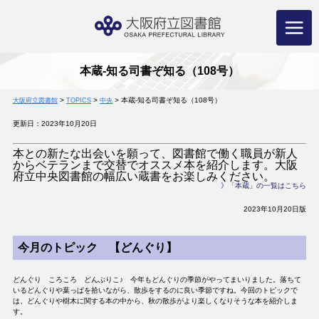
コ
ン
テ
ン
ツ
へ
ス
キ
ッ
プ
本蔵-知る司書ぞ知る（108号）
>
>
>
本蔵-知る司書ぞ知る（108号）
大阪府立図書館
TOPICS
中央
更新日：2023年10月20日
本との新たな出会いを願って、図書館で働く職員が新人
からベテランまで交替でオススメ本を紹介します。大阪
府立中央図書館の幅広い蔵書をお楽しみください。
》「本蔵」の一覧はこちら
2023年10月20日版
今月のトピック 【どんぐり】
どんぐり ころころ どんぶりこ♪ 今年もどんぐりの季節がやってまいりました。落ちて
いるどんぐりや葉っぱを拾いながら、散歩をするのに良い季節ですね。今回のトピックで
は、どんぐりや樹木に関する本の中から、秋の散歩がより楽しくなりそうな本を紹介しま
す。