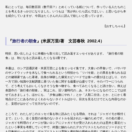
私にとっては、毎日数百回（数千回？）とめくっている紙について、作っている人たちのこ
とを考えるきっかけになりました。いつもは「気が向いたら読んでほしい」と思いながら本
を紹介していますが、今回はたくさんの人に読んで欲しいと思っています。
【おすしちゃん】
『
旅行者の朝食
』(米原万里/著 文芸春秋 2002.4）
時折、思い出したように本棚から取り出して読み返すエッセイがあります。『旅行者の朝
食』は、秋になると読み返したくなる1冊です。
本書は、ロシア語通訳者・米原万里による食エッセイ集です。大食いの早食いで、パサパサ
のサンドウィッチを水なしで食べられるという特技から「ツバキ姫」との異名を奉られるほ
どの健啖家であった著者。自身が体験した爆笑エピソードでは食への愛がほとばしり、その
一方で深い知識や文献調査に基づいた食に関する蘊蓄が山盛りです。そのパワーにつられ
て、どう考えてもおいしくなさそうな食べ物すら、食べてみたくなること請け合い。例えば
表題作の「旅行者の朝食」。実はこれ、旧ソ連時代の…あ、ネタバレになるのでここでは伏
せておきましょう。ほかにも、「夕食は敵にやれ！」とか「人類二分法」とか、とにかく着
地点がどこにあるのかよくわからないタイトルばかり。目次を見るだけでどんな内容なのか
と、妄想がはかどって仕方がないのです。
ところで、わたしがこのエッセイ集を秋に読みたくなる理由、それは「ジャガイモが根付く
まで」という、全く妄想の余地のないタイトルを冠された一編のためです。その名の通り、
ジャガイモ料理のイメージが強いロシアにジャガイモが受け入れられたのは意外と最近だっ
たという事実を考察していく中で、終盤に触れられたデカブリストたちのエピソードがとて
も印象的だったのです。デカブリストとは専制と農奴制の廃絶を目指して蜂起したロシアの