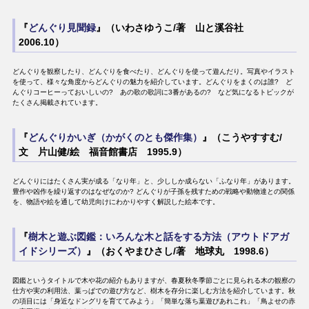
『
どんぐり見聞録
』（いわさゆうこ/著 山と溪谷社
2006.10）
どんぐりを観察したり、どんぐりを食べたり、どんぐりを使って遊んだり。写真やイラスト
を使って、様々な角度からどんぐりの魅力を紹介しています。どんぐりをまくのは誰? ど
んぐりコーヒーっておいしいの? あの歌の歌詞に3番があるの? など気になるトピックが
たくさん掲載されています。
『
どんぐりかいぎ（かがくのとも傑作集）
』（こうやすすむ/
文 片山健/絵 福音館書店 1995.9）
どんぐりにはたくさん実が成る「なり年」と、少ししか成らない「ふなり年」があります。
豊作や凶作を繰り返すのはなぜなのか? どんぐりが子孫を残すための戦略や動物達との関係
を、物語や絵を通して幼児向けにわかりやすく解説した絵本です。
『
樹木と遊ぶ図鑑：いろんな木と話をする方法（アウトドアガ
イドシリーズ）
』（おくやまひさし/著 地球丸 1998.6）
図鑑というタイトルで木や花の紹介もありますが、春夏秋冬季節ごとに見られる木の観察の
仕方や実の利用法、葉っぱでの遊び方など、樹木を存分に楽しむ方法を紹介しています。秋
の項目には「身近なドングリを育ててみよう」「簡単な落ち葉遊びあれこれ」「鳥よせの赤