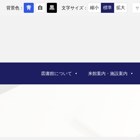
コ
ン
背景色：
文字サイズ：
テ
ン
ツ
へ
ス
キ
ッ
プ
図書館について
来館案内・施設案内