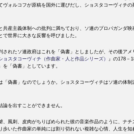
てヴォルコフが原稿を国外に運びだし、ショスタコーヴィチの死
と共産主義体制への批判に満ちており、ソ連のプロパガンダ映
とで世界に大きな反響を呼びました。
判されたソ連政府はこれを「偽書」としましたが、その後アメ
ショスタコーヴィチ（作曲家・人と作品シリーズ）
』の178
』を「偽書」としています。
は「偽書」なのでしょうか。ショスタコーヴィチはソ連の体制
結論を出すことができません。
謔、風刺、皮肉がちりばめられた彼の音楽作品のように、ナチ
り歩いた作曲家の単純には割り切れない複雑な心情、人生を知