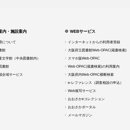
案内・施設案内
WEBサービス
用について
インターネットからの利用者登録
書館
大阪府立図書館Web-OPAC(蔵書検索)
童文学館（中央図書館内）
スマホ版Web-OPAC
図書館
Web-OPAC(蔵書検索)の利用案内
域全域サービス
大阪府内Web-OPAC横断検索
e-レファレンス（調査相談の申込）
Web複写サービス
おおさかeコレクション
おおさかポータル
メールマガジン