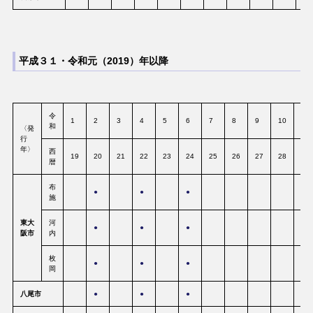
平成３１・令和元（2019）年以降
令
1
2
3
4
5
6
7
8
9
10
11
和
〈発
行
年〉
西
19
20
21
22
23
24
25
26
27
28
29
暦
布
●
●
●
施
東大
河
●
●
●
阪市
内
枚
●
●
●
岡
八尾市
●
●
●