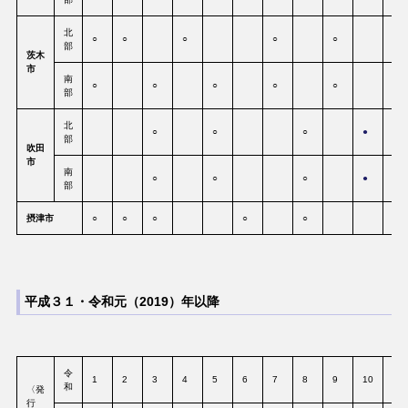
北
○
○
○
○
○
○
部
茨木
市
南
○
○
○
○
○
○
部
北
○
○
○
●
○
部
吹田
市
南
○
○
○
●
○
部
摂津市
○
○
○
○
○
○
平成３１・令和元（2019）年以降
令
1
2
3
4
5
6
7
8
9
10
11
和
〈発
行