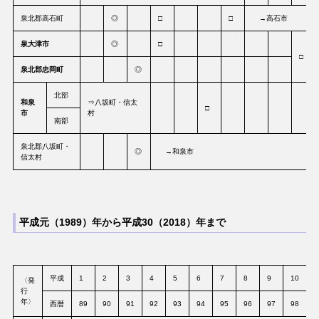
泉北郡高石町
◎
□
□
→高石市
泉大津市
◎
□
□
泉北郡忠岡町
◎
北部
和泉
⇒八坂町・信太
□
市
村
南部
泉北郡八坂町・
◎
→和泉市
信太村
平成元（1989）年から平成30（2018）年まで
平成
1
2
3
4
5
6
7
8
9
10
1
〈発
行
年〉
西暦
89
90
91
92
93
94
95
96
97
98
9