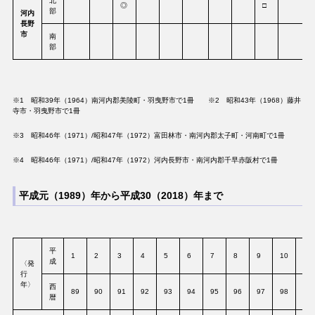
北
◎
□
部
河内
長野
市
南
部
※1 昭和39年（1964）南河内郡美陵町・羽曳野市で1冊 ※2 昭和43年（1968）藤井
寺市・羽曳野市で1冊
※3 昭和46年（1971）/昭和47年（1972）富田林市・南河内郡太子町・河南町で1冊
※4 昭和46年（1971）/昭和47年（1972）河内長野市・南河内郡千早赤阪村で1冊
平成元（1989）年から平成30（2018）年まで
平
1
2
3
4
5
6
7
8
9
10
11
成
〈発
行
年〉
西
89
90
91
92
93
94
95
96
97
98
99
暦