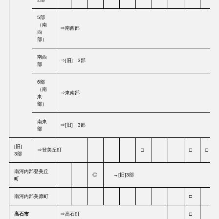
5部
（南
⇒南西部
西
部）
南西
⇒[旧] 3部
部
6部
（南
⇒東南部
東
部）
南東
⇒[旧] 3部
部
[旧]
⇒登美丘町
□
□
□
3部
南河内郡登美丘
◎
→[旧]3部
町
南河内郡美原町
□
高石市
⇒高石町
□