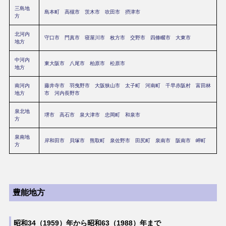
三島地
島本町
高槻市
茨木市
吹田市
摂津市
方
北河内
守口市
門真市
寝屋川市
枚方市
交野市
四條畷市
大東市
地方
中河内
東大阪市
八尾市
柏原市
松原市
地方
南河内
藤井寺市
羽曳野市
大阪狭山市
太子町
河南町
千早赤阪村
富田林
地方
市
河内長野市
泉北地
堺市
高石市
泉大津市
忠岡町
和泉市
方
泉南地
岸和田市
貝塚市
熊取町
泉佐野市
田尻町
泉南市
阪南市
岬町
方
豊能地方
昭和34（1959）年から昭和63（1988）年まで