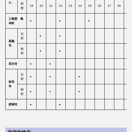
年〉
西
19
20
21
22
23
24
25
26
27
28
29
暦
三島郡 島
●
●
●
本町
北
●
●
部
高槻
市
南
●
●
部
茨木市
●
●
北
●
●
●
部
吹田
市
南
●
●
●
部
摂津市
●
●