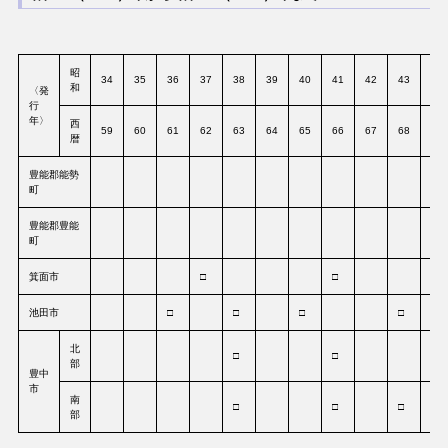
昭
34
35
36
37
38
39
40
41
42
43
44
和
〈発
行
年〉
西
59
60
61
62
63
64
65
66
67
68
69
暦
豊能郡能勢
町
豊能郡豊能
町
箕面市
□
□
池田市
□
□
□
□
□
北
□
□
□
部
豊中
市
南
□
□
□
□
部