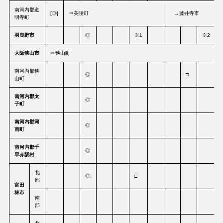
南河内郡道
[◎]
⇒美陵町
→藤井寺市
明寺町
羽曳野市
◎
※1
※2
大阪狭山市
⇒狭山町
南河内郡狭
◎
□
山町
南河内郡太
◎
子町
南河内郡河
◎
南町
南河内郡千
◎
早赤阪村
北
◎
□
部
富田
林市
南
部