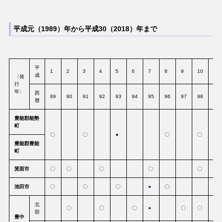
平成元（1989）年から平成30（2018）年まで
平
1
2
3
4
5
6
7
8
9
10
11
成
〈発
行
年〉
西
89
90
91
92
93
94
95
96
97
98
99
暦
豊能郡能勢
町
〇
〇
●
〇
〇
豊能郡豊能
町
箕面市
〇
〇
〇
〇
〇
池田市
〇
〇
〇
●
〇
〇
北
〇
〇
〇
●
〇
〇
部
豊中