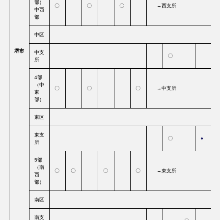
部）
〇
〇
〇
→西支所
中西
部
中区
堺市
中支
〇
所
4部
（中
〇
〇
〇
→中支所
東
部）
東区
東支
〇
●
所
5部
（南
〇
〇
〇
〇
→東支所
西
部）
南区
南支