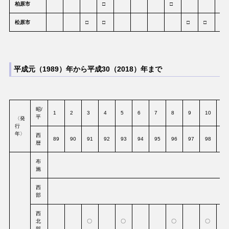
柏原市
□
□
松原市
□
□
□
□
平成元（1989）年から平成30（2018）年まで
昭/
1
2
3
4
5
6
7
8
9
10
11
平
〈発
行
年〉
西
89
90
91
92
93
94
95
96
97
98
99
暦
布
施
西
部
西
北
〇
〇
〇
〇
部