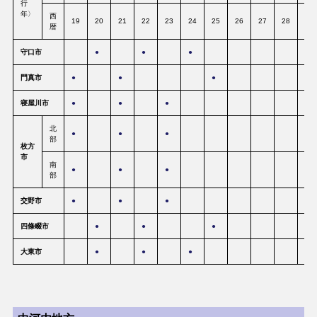
行
年〉
西
19
20
21
22
23
24
25
26
27
28
29
暦
守口市
●
●
●
門真市
●
●
●
寝屋川市
●
●
●
北
●
●
●
部
枚方
市
南
●
●
●
部
交野市
●
●
●
四條畷市
●
●
●
大東市
●
●
●