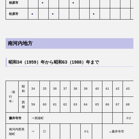
柏原市
●
●
松原市
●
●
●
南河内地方
昭和34（1959）年から昭和63（1988）年まで
昭
34
35
36
37
38
39
40
41
42
43
和
〈発
行
年〉
西
59
60
61
62
63
64
65
66
67
68
暦
藤井寺市
⇒美陵町
※2
南河内郡美
⇒
◎
※1
→藤井寺市
陵町