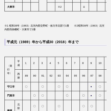
大東市
※2
□
□
※1 昭和38年（1963）北河内郡交野町・枚方市北部で1冊 ※2昭和38年（1963）北河
内郡四条畷町・大東市で1冊
平成元（1989）年から平成30（2018）年まで
平
1
2
3
4
5
6
7
8
9
10
11
成
〈発
行
年〉
西
89
90
91
92
93
94
95
96
97
98
99
暦
守口市
〇
〇
〇
〇
●
〇
門真市
〇
〇
〇
〇
●
〇
●
北
〇
〇
〇
〇
〇
部
寝屋