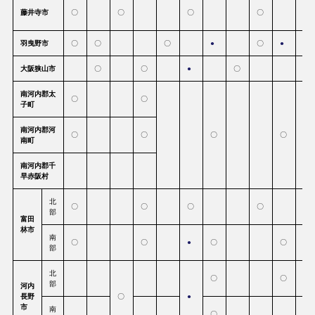
藤井寺市
〇
〇
〇
〇
羽曳野市
〇
〇
〇
●
〇
●
〇
大阪狭山市
〇
〇
●
〇
〇
南河内郡太
〇
〇
子町
南河内郡河
〇
〇
〇
〇
南町
南河内郡千
早赤阪村
北
〇
〇
〇
〇
部
富田
林市
南
〇
〇
●
〇
〇
部
北
〇
〇
部
河内
長野
〇
●
市
南
〇