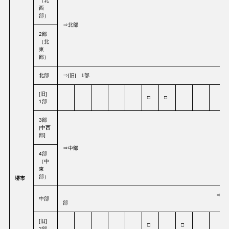
（北
西
部）
⇒北部
2部
（北
東
部）
北部
⇒[旧] 1部
[旧]
□
□
1部
3部
[中西
部]
⇒中部
4部
（中
東
部）
堺市
⇒[旧] 
中部
部
[旧]
□
□
2部