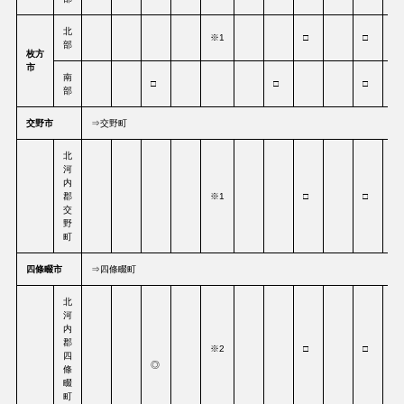
北
※1
□
□
部
枚方
市
南
□
□
□
□
部
交野市
⇒交野町
北
河
内
郡
※1
□
□
交
野
町
四條畷市
⇒四條畷町
北
河
内
郡
※2
□
□
四
◎
條
畷
町