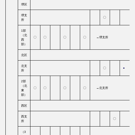
堺区
堺支
〇
所
1部
（北
〇
〇
〇
〇
→堺支所
西
部）
北区
北支
〇
●
所
2部
（北
〇
〇
〇
〇
→北支所
東
部）
西区
西支
〇
所
（3