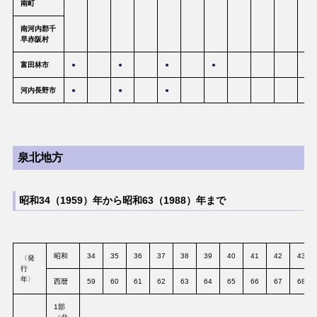
南町
南河内郡千
早赤阪村
富田林市
●
●
●
●
河内長野市
●
●
●
泉北地方
昭和34（1959）年から昭和63（1988）年まで
昭和
34
35
36
37
38
39
40
41
42
43
〈発
行
年〉
西暦
59
60
61
62
63
64
65
66
67
68
1部