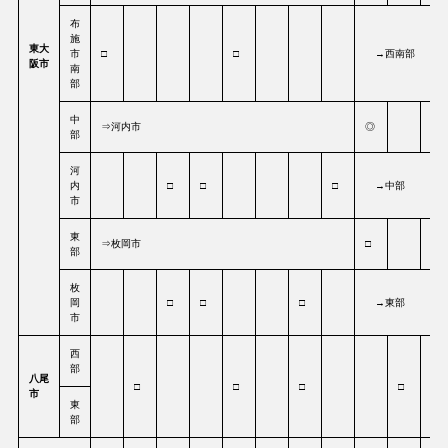
布
施
東大
市
□
□
→西南部
阪市
南
部
中
⇒河内市
◎
◎
部
河
内
□
□
□
→中部
市
東
⇒枚岡市
□
□
部
枚
岡
□
□
□
→東部
市
西
部
八尾
□
□
□
□
市
東
部