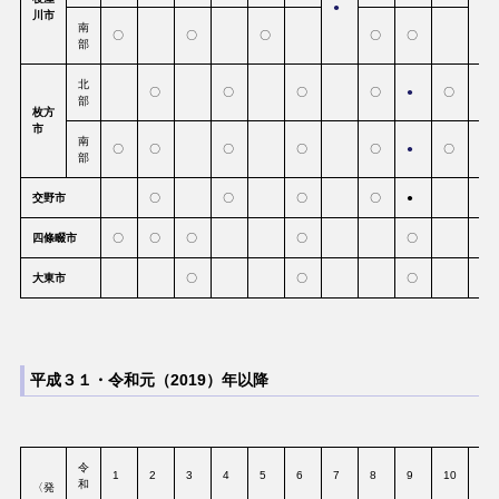
●
●
川市
南
〇
〇
〇
〇
〇
部
北
〇
〇
〇
〇
●
〇
●
部
枚方
市
南
〇
〇
〇
〇
〇
●
〇
部
交野市
〇
〇
〇
〇
●
〇
四條畷市
〇
〇
〇
〇
〇
大東市
〇
〇
〇
平成３１・令和元（2019）年以降
令
1
2
3
4
5
6
7
8
9
10
11
和
〈発