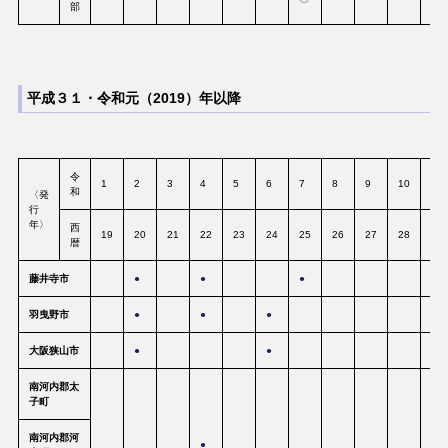
部
平成３１・令和元（2019）年以降
令
1
2
3
4
5
6
7
8
9
10
11
和
〈発
行
年〉
西
19
20
21
22
23
24
25
26
27
28
29
暦
藤井寺市
●
●
●
羽曳野市
●
●
●
大阪狭山市
●
●
南河内郡太
子町
南河内郡河
●