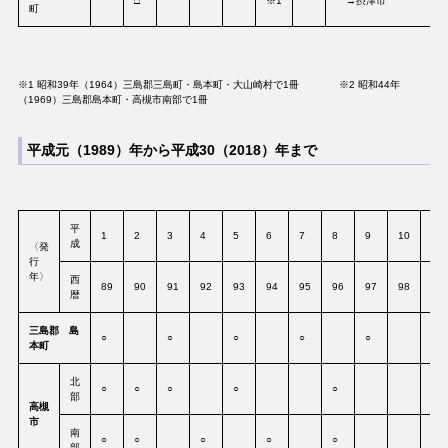
□
※1
→摂津市
町
※1 昭和39年（1964）三島郡三島町・島本町・大山崎村で1冊 ※2 昭和44年
（1969）三島郡島本町・高槻市南部で1冊
平成元（1989）年から平成30（2018）年まで
平
1
2
3
4
5
6
7
8
9
10
11
成
〈発
行
年〉
西
89
90
91
92
93
94
95
96
97
98
99
暦
三島郡 島
○
○
○
○
○
本町
北
○
○
○
○
○
○
部
高槻
市
南
○
○
○
○
○
○
部