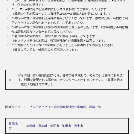
＊この一覧に掲載されている住宅地図は、〇吉田地図（□複製吉田地図）、●ゼンリン
社、◎その他の発行です。
＊〇、□、●印のものは基本的にビジネス資料室3でご利用いただけます。
（最新の住宅地図はビジネス資料室1のホール側出入口付近にあります。）
＊発行年の古い住宅地図は資料の傷みがひどくなっています。修理のため一時的にご利
用いただけない場合がありますので、ご了承ください。
＊発行年の古い住宅地図は現在の収録範囲と違うものがあります。収録範囲が不明な場
合は調査相談カウンターまでお尋ねください。
＊著作権法の範囲内で、当館において複写（有料）ができます。
（ゼンリン社発行の地図は、複写許可条件が吉田地図とは異なります。）
＊ご寄贈いただける古い住宅地図がありましたら図書館までお持ちください。
（破損していても、修理用などで利用いたします。）
◎その他（古い住宅地図のうち、原本のみ所蔵しているもの）は書庫にありま
※
す。利用を希望される場合は、カウンターにお申し出ください。（書庫出納は
一度に２地域までです。）
関連ページ ：
ブルーマップ（住居表示地番対照住宅地図）所蔵一覧
豊能地
能勢町
豊能町
箕面市
池田市
豊中市
方