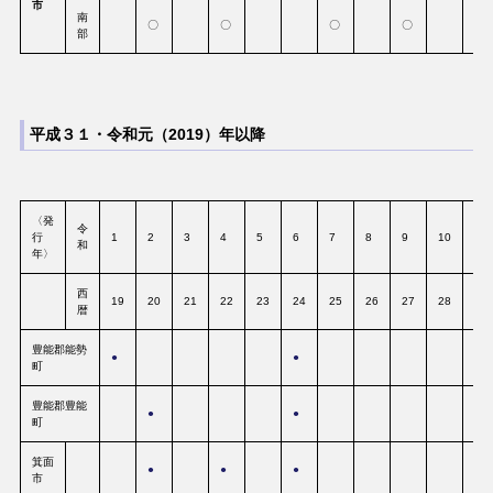
市
南
〇
〇
〇
〇
部
平成３１・令和元（2019）年以降
〈発
令
行
1
2
3
4
5
6
7
8
9
10
11
和
年〉
西
19
20
21
22
23
24
25
26
27
28
29
暦
豊能郡能勢
●
●
町
豊能郡豊能
●
●
町
箕面
●
●
●
市