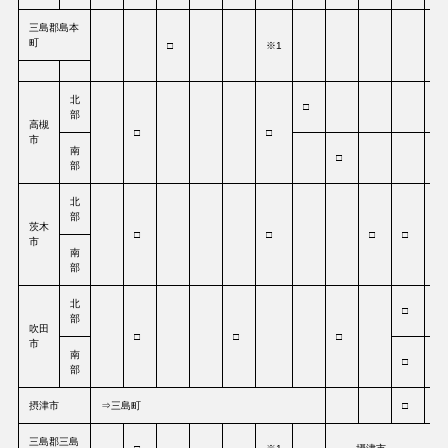
三島郡島本
町
□
※1
※
北
□
□
部
高槻
□
□
市
南
□
※
部
北
部
茨木
□
□
□
□
□
市
南
部
北
□
部
吹田
□
□
□
市
南
□
部
摂津市
⇒三島町
□
三島郡三島