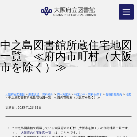
コ
ン
テ
ン
ツ
へ
ス
キ
ッ
プ
中之島図書館所蔵住宅地図
一覧 ≪府内市町村（大阪
市を除く）≫
>
>
>
>
>
大阪府立図書館
調査支援・資料紹介
調べ方案内
特定の本・資料を探す
各種目録案内
地図
>
中之島図書館所蔵住宅地図一覧 ≪府内市町村（大阪市を除く）≫
更新日：2025年12月31日
＊中之島図書館で所蔵している大阪府内市町村（大阪市を除く）の住宅地図一覧です。
（→
大阪市の住宅地図一覧
は、こちらです。）