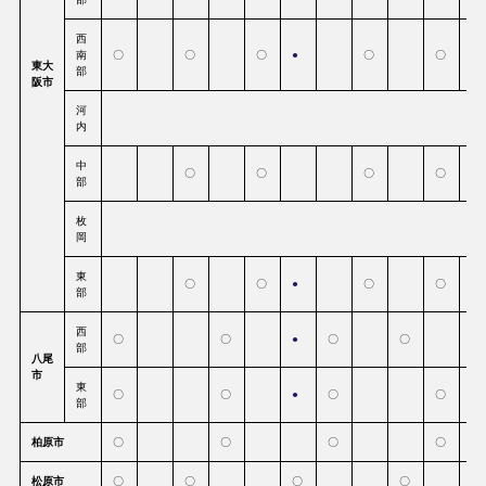
西
南
〇
〇
〇
●
〇
〇
東大
部
阪市
河
内
中
〇
〇
〇
〇
部
枚
岡
東
〇
〇
●
〇
〇
部
西
〇
〇
●
〇
〇
部
八尾
市
東
〇
〇
●
〇
〇
部
柏原市
〇
〇
〇
〇
松原市
〇
〇
〇
〇
〇