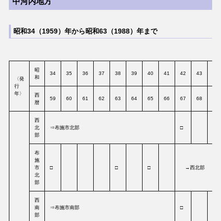
中河内地方
昭和34（1959）年から昭和63（1988）年まで
昭
34
35
36
37
38
39
40
41
42
43
44
和
〈発
行
年〉
西
59
60
61
62
63
64
65
66
67
68
69
暦
西
北
⇒布施市北部
□
□
部
布
施
市
□
□
□
→西北部
北
部
西
南
⇒布施市南部
□
□
部