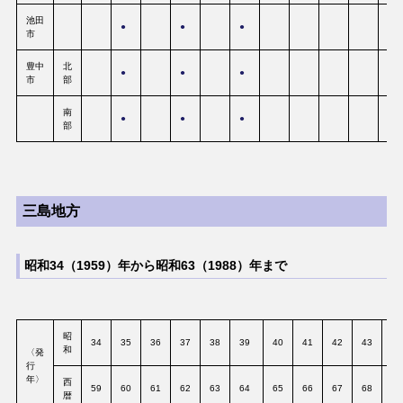
池田
●
●
●
市
豊中
北
●
●
●
市
部
南
●
●
●
部
三島地方
昭和34（1959）年から昭和63（1988）年まで
昭
34
35
36
37
38
39
40
41
42
43
44
和
〈発
行
年〉
西
59
60
61
62
63
64
65
66
67
68
69
暦