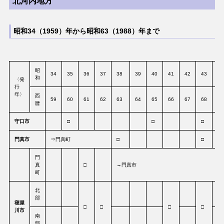
北河内地方
昭和34（1959）年から昭和63（1988）年まで
昭
34
35
36
37
38
39
40
41
42
43
44
和
〈発
行
年〉
西
59
60
61
62
63
64
65
66
67
68
69
暦
守口市
□
□
□
門真市
⇒門真町
□
□
□
門
真
□
→門真市
町
北
部
寝屋
□
□
□
□
川市
南
部