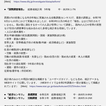
[Web]
https://www.dbj.jp/investigate/dataplatform/
■
『国勢調査報告』
総務省統計局 5年毎 中・央358.1-7N
西暦が5の倍数になる年(5年毎)に実施される全数調査(センサス)で、最新の調査は、令和7年
9月から10月にかけて実施されましたが、令和3年11月の時点で『報告』はまだ刊行されて
いません。我が国に居住するすべての人及び世帯について調査し、国内の人口や世帯の実態
を17項目の調査事項を組み合わせた多様な統計表を収録しています。
＜人口の基本属性＞
男女/年齢/婚姻の状況(配偶関係)・国籍・家族関係(続き柄)
＜世帯・家族の属性＞
世帯人員・世帯構成(子供の有無/数/年齢・経済構成など)・家族類型
＜住居＞
住居の種類(持ち家/借家など)
＜労働・就業の状態＞
労働の状態(就業/非就業・失業など)・勤め/自営の別・勤め先の産業・本人の職業
＜住所の移動＞
現住所での居住期間・5年前の常住地
＜通勤・通学の状況＞
従業地/通学地（市区町村）
統計表のみかたや用語の解説を掲載する「ユーザーズガイド」なども含め、統計データも
WEBサイトで公開しています。 （WEBサイトでは令和2年調査の一部が速報として掲載さ
れています） [Web]
https://www.stat.go.jp/data/kokusei/2025/index.html
■
『経済センサス』 基礎調査
令和元年 総務省統計局 中・央605.9-9NX
■
『経済センサス』 活動調査
令和３年 総務省統計局 中・央605.9-1NX