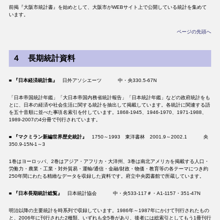
前掲『大阪市統計書』を始めとして、大阪市がWEBサイト上で公開している統計を集めて
います。
ページの先頭へ
４ 長期統計資料
■
『日本経済統計集』
日外アソシエーツ 中・央330.5-67N
「日本帝国統計年鑑」「大日本帝国内務省統計報告」「日本統計年鑑」などの政府統計をも
とに、日本の経済や社会生活に関する統計を抽出して掲載しています。各統計に関連する語
を五十音順に並べた事項名索引を付しています。1868-1945、1946-1970、1971-1988、
1989-2007の4分冊で刊行されています。
■
『マクミラン新編世界歴史統計』
1750～1993 東洋書林 2001.9～2002.1 央
350.9-15N-1～3
1巻はヨーロッパ、2巻はアジア・アフリカ・大洋州、3巻は南北アメリカを掲載する人口・
労働力・農業・工業・対外貿易・運輸/通信・金融/財政・物価・教育等の各テーマにつき約
250年間にわたる精緻なデータを収録した資料です。府立中央図書館で所蔵しています。
■
『日本長期統計総覧』
日本統計協会 中・央533-117＃・A1-1157・351-47N
明治以降の主要統計を時系列で収録しています。1986年～1987年にかけて刊行されたもの
と、2006年に刊行された2種類、いずれも全5巻があり、後者には総索引としてもう1冊刊行