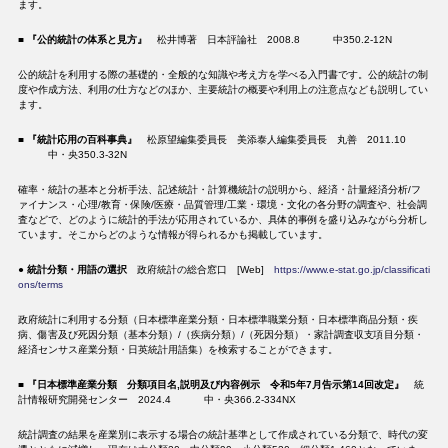
ます。
■
『公的統計の体系と見方』
松井博著 日本評論社 2008.8 中350.2-12N
公的統計を利用する際の基礎的・全般的な知識や考え方を学べる入門書です。公的統計の制
度や作成方法、利用の仕方などのほか、主要統計の概要や利用上の注意点なども説明してい
ます。
■
『統計応用の百科事典』
松原望編集委員長 美添泰人編集委員長 丸善 2011.10
中・央350.3-32N
確率・統計の基本と分析手法、記述統計・計算機統計の説明から、経済・計量経済分析/フ
ァイナンス・心理/教育・保険/医療・品質管理/工業・環境・文化の各分野の調査や、社会調
査などで、どのように統計的手法が応用されているか、具体的事例を盛り込みながら分析し
ています。そこからどのような情報が得られるかも掲載しています。
●
統計分類・用語の選択
政府統計の総合窓口 [Web]
https://www.e-stat.go.jp/classificati
ons/terms
政府統計に利用する分類（日本標準産業分類・日本標準職業分類・日本標準商品分類・疾
病、傷害及び死因分類（基本分類）/（疾病分類）/（死因分類）・家計調査収支項目分類・
経済センサス産業分類・日英統計用語集）を検索することができます。
■
『日本標準産業分類
分類項目名,説明及び内容例示 令和5年7月告示第14回改定』
統
計情報研究開発センター 2024.4 中・央366.2-334NX
統計調査の結果を産業別に表示する場合の統計基準として作成されている分類で、時代の変