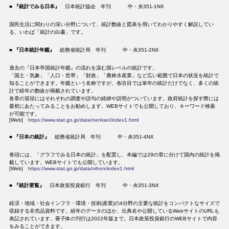
■
『統計でみる日本』
日本統計協会 年刊 中・央351-1NX
国民生活に関わりの深い分野について、統計数値と図表を用いてわかりやすく解説してい
る、いわば「統計の白書」です。
■
『日本統計年鑑』
総務省統計局 年刊 中・央351-2NX
過去の『日本帝国統計年鑑』の流れを汲む国レベルの統計です。
「国土・気象」「人口・世帯」「財政」「農林水産業」など広い範囲で日本の状況を統計で
知ることができます。年鑑という名称ですが、各項目では単年の統計だけでなく、多くの統
計で経年の数値が掲載されています。
各章の冒頭にはそれぞれの調査や語句の経緯や説明がついています。政府統計を探す際には
最初にあたってみることをお勧めします。WEBサイトでも公開しており、キーワード検索
が可能です。
[Web]
https://www.stat.go.jp/data/nenkan/index1.html
■
『日本の統計』
総務省統計局 年刊 中・央351-4NX
巻頭には、「グラフでみる日本の統計」を配置し、本編では29の章に分けて国内の統計を掲
載しています。WEBサイトでも公開しています。
[Web]
https://www.stat.go.jp/data/nihon/index1.html
■
『統計要覧』
日本政策投資銀行 年刊 中・央351-3NX
経済・地域・社会インフラ・環境・技術(産業)の4分野の主要な統計をコンパクトなサイズで
収録する非売品資料です。経年のデータのほか、出典名や公開しているWebサイトのURLも
表記されています。冊子体の刊行は2022年版まで。日本政策投資銀行のWEBサイトで内容
をみることができます。