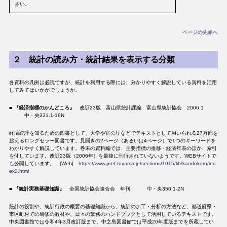
さい。
ページの先頭へ
２ 統計の読み方・統計結果を表示する分類
各資料の凡例は必読ですが、統計を利用する際には、分かりやすく解説している資料を活用
してみてはいかがでしょうか。
■
『経済指標のかんどころ』
改訂23版 富山県統計課編 富山県統計協会 2006.1
中・央331.1-19N
経済統計を知るための図書として、大学や官公庁などでテキストとして用いられる27万部を
超えるロングセラー図書です。見開きの2ページ（あるいは4ページ）で1つのキーワードを
わかりやすく解説しています。巻末の資料編では、主要指標の推移・経済年表のほか、索引
を付しています。改訂23版（2006年）を最後に刊行されていないようです。WEBサイトで
も公開しています。 [Web]
https://www.pref.toyama.jp/sections/1015/lib/kandokoro/ind
ex2.html
■
『統計実務基礎知識』
全国統計協会連合会 年刊 中・央350.1-2N
統計の役割や、統計行政の概要の基礎知識から、統計の加工・分析の方法など、都道府県・
市区町村での研修の教材や、日々の業務のハンドブックとして活用しているテキストです。
中央図書館では令和4年3月改訂版まで、中之島図書館では平成20年度版までを所蔵してい