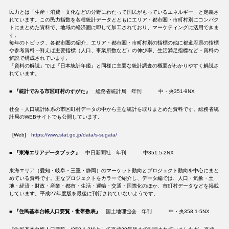
民力とは「生産・消費・文化などの分野にわたって国民がもっているエネルギー」と定義さ
れています。この民力指数を各種統計データとともにエリア・都市圏・市町村別にコンパク
トにまとめた資料で、地域の経済圏に即して加工されており、マーケティングに活用できま
す。
毎年のトピック、各都市圏の紹介、エリア・都市圏・市町村別の指標の他に都道府県の指標
や参考資料－例えば主要指標（人口、事業所数など）の伸び率、生活満足指標など－資料の
解説で構成されています。
「資料の解説」では『日本統計年鑑』と同様に主要な統計調査の概要がわかりやすく解説さ
れています。
■ 『統計でみる市区町村のすがた』
総務省統計局 年刊 中・央351-9NX
社会・人口統計体系の市区町村データの中から主な統計を取りまとめた資料です。総務省統
計局のWEBサイトでも公開しています。
[Web]
https://www.stat.go.jp/data/s-sugata/
■
『東海エリアデータブック』
中日新聞社 年刊 中351.5-2NX
東海エリア（愛知・岐阜・三重・静岡）のマーケット動向とプロジェクト動向を中心にまと
めている資料です。主なプロジェクトをカラーで紹介し、データ編では、人口・気象・土
地・経済・財政・産業・都市・生活・運輸・交通・国際化のほか、市町村データなどを掲載
しています。平成27年度版を最後に刊行されていないようです。
■
『住民基本台帳人口要覧・世帯数表』
国土地理協会 年刊 中・央358.1-5NX