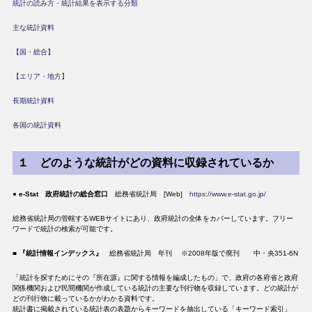
統計の読み方・統計結果を表示する分類
主な統計資料
【国・総合】
【エリア・地方】
長期統計資料
各国の統計資料
１ どのような統計がどの資料に収録されているか
●
e-Stat 政府統計の総合窓口
総務省統計局 [Web]
https://www.e-stat.go.jp/
総務省統計局の管轄するWEBサイトにあり、政府統計の全体をカバーしています。フリー
ワードで統計の検索が可能です。
■
『統計情報インデックス』
総務省統計局 年刊 ※2008年版で廃刊 中・央351-6N
「統計を探すためにその『所在源』に関する情報を編成したもの」で、政府の各府省と政府
関係機関および民間機関が作成している統計の主要な刊行物を収録しています。どの統計が
どの刊行物に載っているかがわかる資料です。
統計書に掲載されている統計表の表題からキーワードを抽出している「キーワード索引」