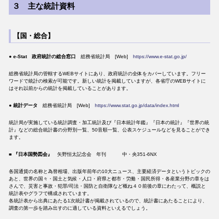
３ 主な統計資料
【国・総合】
●
e-Stat 政府統計の総合窓口
総務省統計局 [Web]
https://www.e-stat.go.jp/
総務省統計局の管轄するWEBサイトにあり、政府統計の全体をカバーしています。フリー
ワードで統計の検索が可能です。新しい統計を掲載していますが、各省庁のWEBサイトに
はそれ以前からの統計を掲載していることがあります。
●
統計データ
総務省統計局 [Web]
https://www.stat.go.jp/data/index.html
統計局が実施している統計調査・加工統計及び『日本統計年鑑』『日本の統計』『世界の統
計』などの総合統計書の分野別一覧、50音順一覧、公表スケジュールなどを見ることができ
ます。
■
『日本国勢図会』
矢野恒太記念会 年刊 中・央351-6NX
各国通貨の名称と為替相場、出版年前年の10大ニュース、主要経済データというトピックの
あと、世界の国々・国土と気候・人口・府県と都市・労働・国民所得・各産業分野の章をは
さんで、災害と事故・犯罪/司法・国防と自衛隊など概ね４０前後の章にわたって、概説と
統計表やグラフで構成されています。
各統計表から出典にあたる1次統計書が掲載されているので、統計書にあたることにより、
調査の第一歩を踏み出すのに適している資料といえるでしょう。