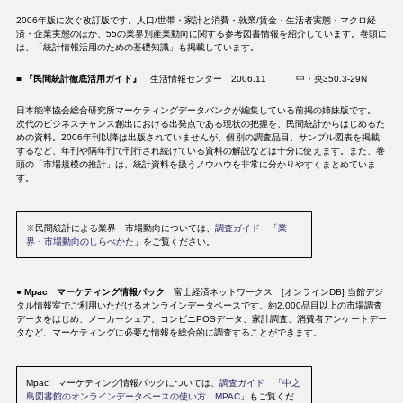
2006年版に次ぐ改訂版です。人口/世帯・家計と消費・就業/賃金・生活者実態・マクロ経
済・企業実態のほか、55の業界別産業動向に関する参考図書情報を紹介しています。巻頭に
は、「統計情報活用のための基礎知識」も掲載しています。
■
『民間統計徹底活用ガイド』
生活情報センター 2006.11 中・央350.3-29N
日本能率協会総合研究所マーケティングデータバンクが編集している前掲の姉妹版です。
次代のビジネスチャンス創出における出発点である現状の把握を、民間統計からはじめるた
めの資料。2006年刊以降は出版されていませんが、個別の調査品目、サンプル図表を掲載
するなど、年刊や隔年刊で刊行され続けている資料の解説などは十分に使えます。また、巻
頭の「市場規模の推計」は、統計資料を扱うノウハウを非常に分かりやすくまとめていま
す。
※民間統計による業界・市場動向については、
調査ガイド
「
業
界・市場動向のしらべかた
」をご覧ください。
●
Mpac マーケティング情報パック
富士経済ネットワークス [オンラインDB] 当館デジ
タル情報室でご利用いただけるオンラインデータベースです。約2,000品目以上の市場調査
データをはじめ、メーカーシェア、コンビニPOSデータ、家計調査、消費者アンケートデー
タなど、マーケティングに必要な情報を総合的に調査することができます。
Mpac マーケティング情報パックについては、
調査ガイド
「
中之
島図書館のオンラインデータベースの使い方 MPAC
」もご覧くだ