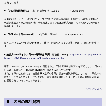
されています。
■
『完結昭和国勢総覧』
東洋経済新報社 1991.2 中・央351-16N
全4巻で刊行し、1～3巻に20のテーマに分けた昭和年間の統計を掲載し、4巻は資料解説・
統計調査要覧・政治/経済年表・事項総索引および行政機構変遷図・昭和期歴代内閣一覧を
掲載しています。
■
『数字でみる日本の100年』
改訂7版 国勢社 中・央351-12NX
日本における100年の歩みの推移を、社会、経済など様々な統計を使用して示した資料で
す。
●
統計局WEBサイト／日本の長期統計系列
総務省 [Web]
https://warp.ndl.go.jp/info:nd
ljp/pid/11297549/www.stat.go.jp/data/chouki/index.html
昭和62～63年（1987～1988年）に刊行された『日本長期統計総覧』を基礎とし、『日本統
計年鑑』も用いて、31の分野878表の統計表を収録しています。
また、各章のはじめには、統計体系・沿革や各統計調査の解説を掲載しています。平成24年
度をもって更新を終了し、リンク先は「国立国会図書館インターネット資料収集保存事業」
に登録されているものになります。
ページの先頭へ
５ 各国の統計資料