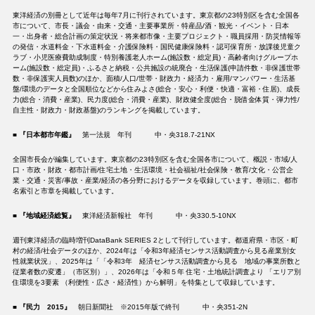
東洋経済の別冊として近年は毎年7月に刊行されています。東京都の23特別区を含む全国各
市について、市長・議会・由来・交通・主要事業所・特産品/酒・観光・イベント・日本
一・出身者・総合計画の策定状況・将来都市像・主要プロジェクト・職員採用・防災情報等
の発信・水道料金・下水道料金・介護保険料・国民健康保険料・認可保育所・放課後児童ク
ラブ・小児医療費助成制度・特別養護老人ホーム(施設数・総定員)・高齢者向けグループホ
ーム(施設数・総定員)・ふるさと納税・公共施設の統廃合・生活保護(申請件数・非保護世帯
数・非保護実人員数)のほか、面積/人口/世帯・財政力・経済力・雇用/マンパワー・生活基
盤/環境のデータと全国順位などから住みよさ(総合・安心・利便・快適・富裕・住居)、成長
力(総合・消費・産業)、民力度(総合・消費・産業)、財政健全度(総合・脱借金体質・弾力性/
自主性・財政力・財政基盤)のランキングを掲載しています。
■
『日本都市年鑑』
第一法規 年刊 中・央318.7-21NX
全国市長会が編集しています。東京都の23特別区を含む全国各市について、概説・市域/人
口・市政・財政・都市計画/住宅土地・生活環境・社会福祉/社会保険・教育/文化・公営企
業・交通・災害/事故・産業/経済の各分野におけるデータを収録しています。巻頭に、都市
名索引と市章を掲載しています。
■
『地域経済総覧』
東洋経済新報社 年刊 中・央330.5-10NX
週刊東洋経済の臨時増刊DataBank SERIES 2として刊行しています。都道府県・市区・町
村の経済/社会データのほか、2024年は「令和3年経済センサス活動調査から見る産業別女
性就業状況」、2025年は「「令和3年 経済センサス活動調査から見る 地域の事業所数と
従業者数の変遷」（市区別）」、2026年は「令和５年 住宅・土地統計調査より 「エリア別
住環境を3要素 （利便性・広さ・経済性）から解明」を特集として収録しています。
■
『民力 2015』
朝日新聞社 ※2015年版で終刊 中・央351-2N