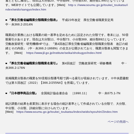
遷とともに減増し、現在は大分類20、中分類99、小分類530、細分類1,460となっていま
す。WEBサイトでも公開しています。[Web]
httpｓ://www.soumu.go.jp/toukei_toukatsu/i
ndex/seido/sangyo/index.htm
■
『厚生労働省編職業分類職業分類表』
平成23年改定 厚生労働省職業安定局
中・央366.2-2014N
職業紹介業務における職業の統一基準を定めるために設定された分類です。巻末には、50音
順索引があります。現在は大分類11、中分類73、小分類369、細分類892となっています。
労働政策研究・研究機構HPでは、『第4回改訂厚生労働省編職業分類職業分類表 改訂の経
緯とその内容』（中・央366.2-1868N）の全文が公開されており、職業分類表も閲覧できま
す。 [Web]
https://www.jil.go.jp/institute/seika/shokugyo/index.html
■
『厚生労働省編職業分類職業名索引』
第4回改訂 労働政策研究・研修機構 中・
央366.2-176N
前掲職業分類表の職業を50音順分類番号順で調べる索引が収録されています。※中央図書館
では第５回改訂（2022）【366.2/255NX】を所蔵しています。
■
『日本標準商品分類』
全国統計協会連合会 ［1990.11］ 中・央675.1-7N
統計調査の結果を産業別に表示する場合の統計基準として作成されている分類で、大分類、
中分類、小分類、詳細分類に分けられています。
[Web]
https://www.soumu.go.jp/toukei_toukatsu/index/seido/syouhin/2index.htm
ページの先頭へ