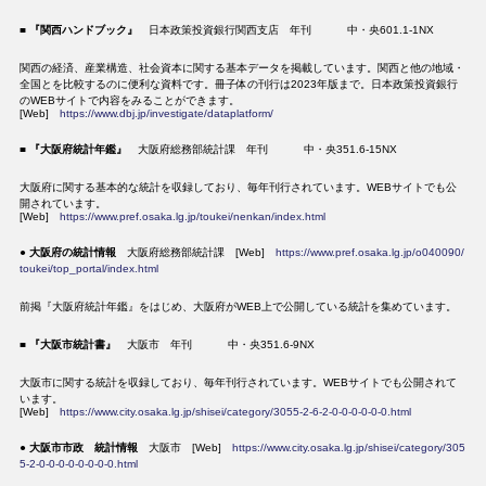
■
『関西ハンドブック』
日本政策投資銀行関西支店 年刊 中・央601.1-1NX
関西の経済、産業構造、社会資本に関する基本データを掲載しています。関西と他の地域・
全国とを比較するのに便利な資料です。冊子体の刊行は2023年版まで。日本政策投資銀行
のWEBサイトで内容をみることができます。
[Web]
https://www.dbj.jp/investigate/dataplatform/
■
『大阪府統計年鑑』
大阪府総務部統計課 年刊 中・央351.6-15NX
大阪府に関する基本的な統計を収録しており、毎年刊行されています。WEBサイトでも公
開されています。
[Web]
https://www.pref.osaka.lg.jp/toukei/nenkan/index.html
●
大阪府の統計情報
大阪府総務部統計課 [Web]
https://www.pref.osaka.lg.jp/o040090/
toukei/top_portal/index.html
前掲『大阪府統計年鑑』をはじめ、大阪府がWEB上で公開している統計を集めています。
■
『大阪市統計書』
大阪市 年刊 中・央351.6-9NX
大阪市に関する統計を収録しており、毎年刊行されています。WEBサイトでも公開されて
います。
[Web]
https://www.city.osaka.lg.jp/shisei/category/3055-2-6-2-0-0-0-0-0-0.html
●
大阪市市政 統計情報
大阪市 [Web]
https://www.city.osaka.lg.jp/shisei/category/305
5-2-0-0-0-0-0-0-0-0.html