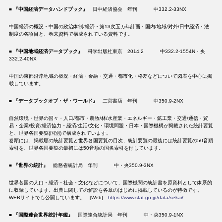
■
『中国経済データハンドブック』
日中経済協会 年刊 中332.2-33NX
中国経済の概況・中国の政治体制/経済・第13次五カ年計画・国内/地域/対外/日中経済・法
制度の各項目と、巻末資料で構成されている資料です。
■ 『中国地域経済データブック』
科学出版社東京 2014.2 中332.2-1554N・央
332.2-40NX
中国の東部沿岸地域の概況・経済・金融・交通・都市化・格差などについて図表を中心に掲
載しています。
■
『データブックオブ・ザ・ワールド』
二宮書店 年刊 中350.9-2NX
自然環境・世界の国々・人口/都市・農牧/林/水産業・エネルギー・鉱工業・交通/通信・貿
易・企業/投資/経済協力・経済/生活/文化・環境問題・日本・国際機構が掲載された統計要覧
と、世界各国要覧(国別)で構成されています。
巻頭には、掲載順の統計要覧と世界各国要覧の目次、統計要覧の最後には統計要覧の50音順
索引を、世界各国要覧の最初には50音順の国名索引を付しています。
■
『世界の統計』
総務省統計局 年刊 中・央350.9-3NX
世界各国の人口・経済・社会・文化などについて、国際機関の統計書を原資料として体系的
に収録しています。出典に関しての解説を各章のはじめに掲載しているのが特徴です。
WEBサイトでも公開しています。 [Web]
https://www.stat.go.jp/data/sekai/
■
『国際連合世界統計年鑑』
国際連合統計局 年刊 中・央350.9-1NX