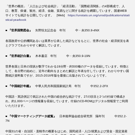
「世界の概括」「人口および社会統計」「経済活動」「国際経済関係」の4部構成で、人
口、教育、保健、観光、経済、金融、貿易などに関する統計を網羅しています。国連WEB
サイトでも統計を公開しています。 [Web]
https://unstats.un.org/unsd/publications/stati
stical-yearbook
■
『世界国勢図会』
矢野恒太記念会 年刊 中・央350.9-4NX
各国政府や公的機関あるいは業界が公表した統計などをもとに、世界の社会・経済状況を表
とグラフでわかりやすく解説しています。
■
『世界統計白書』
木本書店 年刊 中・央350.9-19N
世界各国と日本の現状が数字でわかる19分野・約500種のデータを収録しています。特徴と
して、各分野の始めに、近年の動向をまとめた解説と年表を付しています。わかりやすい国
際統計資料集ですが、2015-2016年版を最後に出版されていないようです。
■
『中国統計年鑑』
中華人民共和国国家統計局 年刊 中352.2-2FX
中国語・英語併記で表記された中国の総合的な統計です。27の項目と2つの付録で構成さ
れ、約1,000ページの情報量を収録しています。付録のCD-ROMはデジタル情報室でご利用
いただけます。
■
『中国マーケティングデータ総覧』
日本能率協会総合研究所 隔年刊 中352.2-
7N
中国31の省・自治区・直轄市の概要をはじめ、国民経済・人口/就業および賃金・固定資産