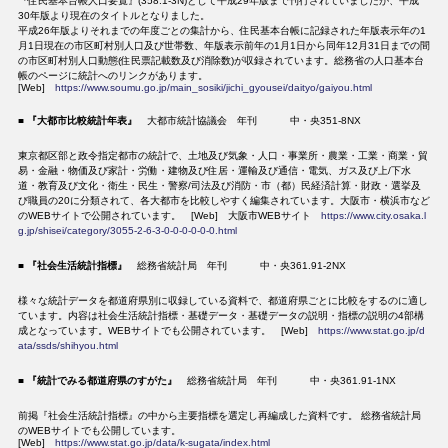
『住民基本台帳人口要覧』(358.1-3N)として平成29年版まで刊行されていましたが、平成
30年版より現在のタイトルとなりました。
平成26年版よりそれまでの年度ごとの集計から、住民基本台帳に記録された年版表示年の1
月1日現在の市区町村別人口及び世帯数、年版表示前年の1月1日から同年12月31日までの間
の市区町村別人口動態(住民票記載数及び消除数)が収録されています。総務省の人口基本台
帳のページに統計へのリンクがあります。
[Web]
https://www.soumu.go.jp/main_sosiki/jichi_gyousei/daityo/gaiyou.html
■
『大都市比較統計年表』
大都市統計協議会 年刊 中・央351-8NX
東京都区部と政令指定都市の統計で、土地及び気象・人口・事業所・農業・工業・商業・貿
易・金融・物価及び家計・労働・建物及び住居・運輸及び通信・電気、ガス及び上/下水
道・教育及び文化・衛生・民生・警察/司法及び消防・市（都）民経済計算・財政・選挙及
び職員の20に分類されて、各大都市を比較しやすく編集されています。大阪市・横浜市など
のWEBサイトで公開されています。 [Web] 大阪市WEBサイト
https://www.city.osaka.l
g.jp/shisei/category/3055-2-6-3-0-0-0-0-0-0.html
■
『社会生活統計指標』
総務省統計局 年刊 中・央361.91-2NX
様々な統計データを都道府県別に収録している資料で、都道府県ごとに比較をするのに適し
ています。内容は社会生活統計指標・基礎データ・基礎データの説明・指標の説明の4部構
成となっています。WEBサイトでも公開されています。 [Web]
https://www.stat.go.jp/d
ata/ssds/shihyou.html
■
『統計でみる都道府県のすがた』
総務省統計局 年刊 中・央361.91-1NX
前掲『社会生活統計指標』の中から主要指標を選定し再編成した資料です。 総務省統計局
のWEBサイトでも公開しています。
[Web]
https://www.stat.go.jp/data/k-sugata/index.html