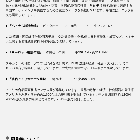
投資・国民生活/所得および消費・物価・工業・農業・建設・運輸/通信・エネルギー・観
光・財政/金融/証券および保険・商業・国際貿易/直接投資・教育/科学技術/医療に関連する
中国マーケティングを実践するために役立つデータを掲載しています。巻頭には、グラフ目
次も掲載しています。
■
『ベトナム統計年鑑』
ビスタピー・エス 年刊 中・央352.3-1NX
人口/雇用・国民経済計算/国家予算・投資/建設業・企業/個人経営事業体・教育など、ベトナ
ムに関する各種統計資料を日英併記で収録しています。
■
『ヨーロッパ統計年鑑』
柊風社 年刊 中353-2N・央353-1NX
フルカラーの地図・グラフと詳細な統計表で、EU加盟国の経済・社会・文化についてヨー
ロッパ連合が編集し、紹介しています。中之島図書館では2011年版まで所蔵しています。
■
『現代アメリカデータ総覧』
柊風社 中・央355.3-1N
アメリカ合衆国商務省センサス局が編集しています。世界の政治・経済・社会問題の発信源
アメリカを理解するための1,000以上の統計表を収録しています。中之島図書館では2004-
2005年版が最新のものとなります。2012年版で廃刊しました。
図書館について