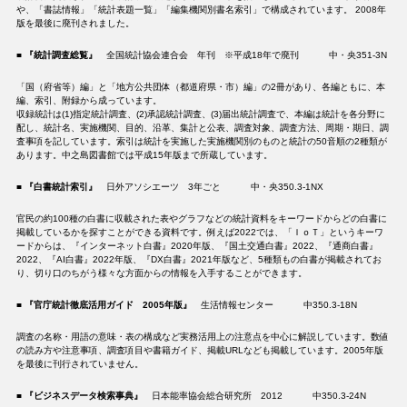
や、「書誌情報」「統計表題一覧」「編集機関別書名索引」で構成されています。 2008年
版を最後に廃刊されました。
■
『統計調査総覧』
全国統計協会連合会 年刊 ※平成18年で廃刊 中・央351-3N
「国（府省等）編」と「地方公共団体（都道府県・市）編」の2冊があり、各編ともに、本
編、索引、附録から成っています。
収録統計は(1)指定統計調査、(2)承認統計調査、(3)届出統計調査で、本編は統計を各分野に
配し、統計名、実施機関、目的、沿革、集計と公表、調査対象、調査方法、周期・期日、調
査事項を記しています。索引は統計を実施した実施機関別のものと統計の50音順の2種類が
あります。中之島図書館では平成15年版まで所蔵しています。
■
『白書統計索引』
日外アソシエーツ 3年ごと 中・央350.3-1NX
官民の約100種の白書に収載された表やグラフなどの統計資料をキーワードからどの白書に
掲載しているかを探すことができる資料です。例えば2022では、「ＩｏＴ」というキーワ
ードからは、『インターネット白書』2020年版、『国土交通白書』2022、『通商白書』
2022、『AI白書』2022年版、『DX白書』2021年版など、5種類もの白書が掲載されてお
り、切り口のちがう様々な方面からの情報を入手することができます。
■
『官庁統計徹底活用ガイド 2005年版』
生活情報センター 中350.3-18N
調査の名称・用語の意味・表の構成など実務活用上の注意点を中心に解説しています。数値
の読み方や注意事項、調査項目や書籍ガイド、掲載URLなども掲載しています。2005年版
を最後に刊行されていません。
■
『ビジネスデータ検索事典』
日本能率協会総合研究所 2012 中350.3-24N