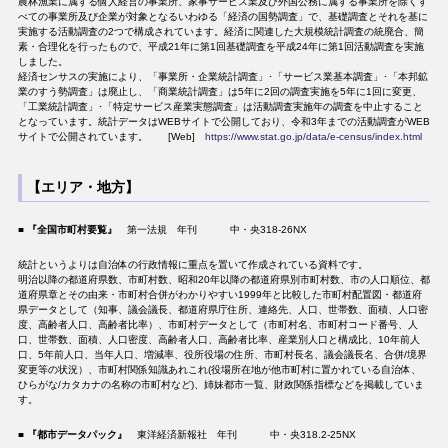
農林漁業に属する個人経営の事業所、家事サービス業及び外国公務に属する事業所を除くす
べての事業所及び企業が対象となるいわゆる「経済の国勢調査」で、基礎調査とそれを基に
実施する活動調査の2つで構成されています。経済に関連した大規模統計調査の統廃合、簡
素・合理化を行ったもので、平成21年に第1回基礎調査を平成24年に第1回活動調査を実施
しました。
経済センサスの実施により、「事業所・企業統計調査」･「サービス業基本調査」･「本邦鉱
業のすう勢調査」は廃止し、「商業統計調査」は5年に2回の調査実施を5年に1回に変更、
「工業統計調査」･「特定サービス産業実態調査」は活動調査実施年の調査を中止すること
となっています。統計データはWEBサイトで公開しており、令和3年までの活動調査がWEB
サイトで公開されています。 [Web]
https://www.stat.go.jp/data/e-census/index.html
【エリア・地方】
■
『全国市町村要覧』
第一法規 年刊 中・央318-26NX
統計というよりは自治体の行政情報に重点を置いて作成されている資料です。
明治以降の都道府県数、市町村数、昭和20年以降の都道府県別市町村数、市の人口順位、都
道府県章とその由来・市町村合併がわかりやすい1999年と比較した市町村配置図・都道府
県データとして（知事、議会議長、都道府県庁住所、連絡先、人口、世帯数、面積、人口密
度、高齢者人口、高齢者比率）、市町村データとして（市町村名、市町村コード番号、人
口、世帯数、面積、人口密度、高齢者人口、高齢者比率、産業別人口と構成比、10年前人
口、5年前人口、当年人口、増減率、役所役場の住所、市町村長名、議会議長名、合併/境界
変更等の状況）、市町村関係知識あれこれ(役場所在地が他市町村に置かれている自治体、
ひらがな/カタカナの名称の市町村など)、姉妹都市一覧、財政関係指標などを掲載していま
す。
■
『都市データパック』
東洋経済新報社 年刊 中・央318.2-25NX