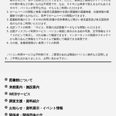
表示させたり、音声で読み上げたりできます。ただし、新聞など複雑なレイアウトのも
のや図や表などの多いものは不得意です。なお、ＯＣＲには単体で使えるものもありま
すので、パソコンが苦手な方は、そちらをご利用いただけます。
ホームページの閲覧と検索:大阪府立図書館や全国の図書館の蔵書検索、出版情報や図
書館での調べものなどに、音声でホームページの閲覧ができます。
図書館所蔵のＣＤ－ＲＯＭの利用:辞書や百科事典など障がい者支援室及び各主題室所
在のものをご利用いただけます。
点訳ソフトの利用：「サピエ」所蔵の点訳図書データなどを閲覧いただけます。
点図ディスプレイ利用サービス：パソコン画面に表示される絵や写真、文字情報を３０
７２のピンで表示し、それを触って確認できます。インターネットの画面やスキャナー
から取り込んだ情報をリアルタイムで触覚にて確認できる装置です。
その他、各種視覚障がい者用ソフトの利用
パソコン利用サービスは予約制です。ご要望があれば職員がパソコン操作など説明しま
す。ご不明な点がありましたら、お問い合わせ下さい。
図書館について
来館案内・施設案内
WEBサービス
調査支援・資料紹介
お知らせ・資料展示・イベント情報
関係者・関係団体の方