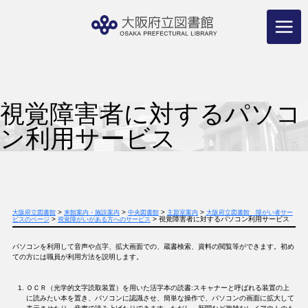
コ
ン
テ
ン
ツ
へ
ス
キ
ッ
プ
視覚障害者に対するパソコ
ン利用サービス
>
>
>
>
大阪府立図書館
来館案内・施設案内
中央図書館
主題室案内
大阪府立図書館 障がい者サー
>
>
視覚障害者に対するパソコン利用サービス
ビスのページ
視覚障がいがある方へのサービス
パソコンを利用して音声や点字、拡大画面での、蔵書検索、資料の閲覧等ができます。初め
ての方には職員が利用方法を説明します。
ＯＣＲ（光学的文字読取装置）を用いた活字本の読書:スキャナーと呼ばれる装置の上
に読みたい本を置き、パソコンに認識させ、簡単な操作で、パソコンの画面に拡大して