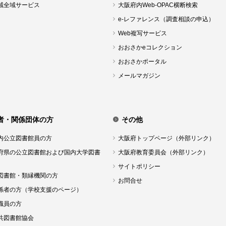
域全域サービス
大阪府内Web-OPAC横断検索
e-レファレンス（調査相談の申込）
Web複写サービス
おおさかeコレクション
おおさかポータル
メールマガジン
者・関係団体の方
その他
内公立図書館員の方
大阪府トップページ（外部リンク）
府県の公立図書館および国内大学図書
大阪府教育委員会（外部リンク）
サイトポリシー
図書館・類縁機関の方
お問合せ
係者の方（学校支援のページ）
職員の方
共図書館協会