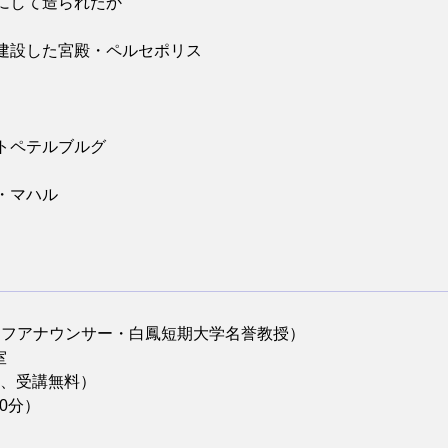
にして造られたか
建設した宮殿・ペルセポリス
クトペテルブルグ
・マハル
ーフアナウンサー・白鳳短期大学名誉教授）
室
選、受講無料）
30分）