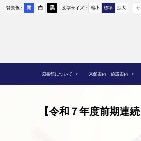
コ
ン
背景色：
文字サイズ：
テ
ン
ツ
へ
ス
キ
ッ
プ
図書館について
来館案内・施設案内
【令和７年度前期連続