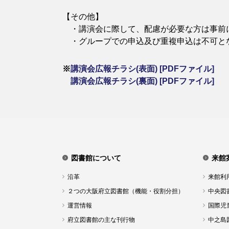
【その他】
​ ・講演会に際して、配慮が必要な方は事前
​ ・グループでの申込及び重複申込は不可と
※
講演会広報チラシ(表面) [PDFファイル]
講演会広報チラシ(裏面) [PDFファイル]
図書館について
来館
沿革
来館利
２つの大阪府立図書館（機能・役割分担）
中央図
運営情報
国際児
府立図書館の主な刊行物
中之島