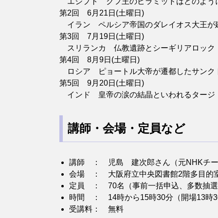
エジプト クフ王のピラミッドはどのよう
第2回 6月21日(土曜日)
イラン ペルシア帝国のダレイオス大王が
第3回 7月19日(土曜日)
スリランカ 仏教遺跡とシーギリアロック
第4回 8月9日(土曜日)
ロシア ピョートル大帝が遷都したサン
第5回 9月20日(土曜日)
インド 皇帝の涙の結晶といわれるタージ
講師・会場・定員など
講師 ： 児島 建次郎さん（元NHKチ
会場 ： 大阪府立中央図書館2階多目的
定員 ： 70名（事前一括申込、多数抽
時間 ： 14時から15時30分（開場13時
受講料： 無料