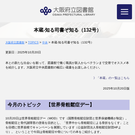
コ
ン
テ
ン
ツ
へ
ス
キ
ッ
プ
本蔵-知る司書ぞ知る（132号）
>
>
>
本蔵-知る司書ぞ知る（132号）
大阪府立図書館
TOPICS
中央
更新日：2025年10月20日
本との新たな出会いを願って、図書館で働く職員が新人からベテランまで交替でオススメ本
を紹介します。大阪府立中央図書館の幅広い蔵書をお楽しみください。
》「本蔵」の一覧はこちら
2025年10月20日版
今月のトピック 【世界骨粗鬆症デー】
10月20日は世界骨粗鬆症デー（WOD）です（国際骨粗鬆症財団と世界保健機構が制定）。
骨粗鬆症と骨代謝障害の啓発を目的とし、「世界中から骨粗鬆症による骨折をなくす」こと
を目標に世界規模でキャンペーンを展開しています（公益財団法人骨粗鬆症財団HPよ
り）。 ということで今回は骨粗鬆症や骨についての本をご紹介します。