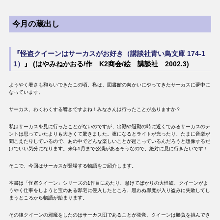
今月の蔵出し
『怪盗クイーンはサーカスがお好き（講談社青い鳥文庫 174-1
1）
』 (はやみねかおる/作 K2商会/絵 講談社 2002.3)
ようやく暑さも和らいできたこの頃、私は、図書館の向かいにやってきたサーカスに夢中に
なっています。
サーカス、わくわくする響きですよね！みなさんは行ったことがありますか？
私はサーカスを見に行ったことがないのですが、出勤や退勤の時に近くでみるサーカスのテ
ントは思っていたよりも大きくて驚きました。夜になるとライトが光ったり、たまに音楽が
聞こえたりしているので、あの中でどんな楽しいことが起こっているんだろうと想像するだ
けでいい気分になります。来年1月まで公演があるそうなので、絶対に見に行きたいです！
そこで、今回はサーカスが登場する物語をご紹介します。
本書は「怪盗クイーン」シリーズの1作目にあたり、怠けてばかりの大怪盗、クイーンがよ
うやく仕事をしようと宝のある邸宅に侵入したところ、思わぬ邪魔が入り盗みに失敗してし
まうところから物語が始まります。
その後クイーンの邪魔をしたのはサーカス団であることが発覚、クイーンは勝負を挑んでき