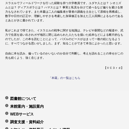
スラエルでフィールドワークを行った経験を持つ大学教員です。ユダヤ人とは？ シオニズ
ムとは？ ディアスポラとは？ ハマスとは？ 事実と私見を分けて述べるなど偏りを避ける努
力もなされています。また本書は二人の編集者が著者の講義を土台として原稿を再構成し、
数字や日付の訂正や、理解しやすさを考慮した加筆修正を加えた三人四脚によるものである
とあとがきに書かれています。
私がこれまで得てきた、イスラエルの戦争に関する知識は、テレビや新聞などの報道や、武
力で住居を追い出されガザ地区に閉じ込められた人たちを描いた絵本などによる断片的なも
のでしたが、この本を読むことによって、パズルのピースがはまって一枚の絵になるよう
に、すべてつながる思いがしました。まず、知ることができて本当によかったと思います。
自由に本を読み、偏っているのかいないのか自分で判断し、考えを語れることの幸せがこの
先も続くよう、強く念じます。
【ＶＣ３ｒｄ】
「本蔵」の一覧はこちら
図書館について
来館案内・施設案内
WEBサービス
調査支援・資料紹介