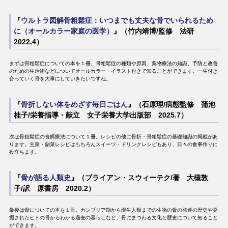
『
ウルトラ図解骨粗鬆症：いつまでも丈夫な骨でいられるため
に（オールカラー家庭の医学）
』（竹内靖博/監修 法研
2022.4）
まずは骨粗鬆症についての本を１冊。骨粗鬆症の種類や原因、薬物療法の知識、予防と改善
のための生活術などについてオールカラー・イラスト付きで知ることができます。一生付き
合っていく骨を大事にしていきたいですね。
『
骨折しない体をめざす毎日ごはん
』（石原理/病態監修 蒲池
桂子/栄養指導・献立 女子栄養大学出版部 2025.7）
次は骨粗鬆症の食餌療法について１冊。レシピの他に骨折・骨粗鬆症の基礎知識の掲載があ
ります。主菜・副菜レシピはもちろんスイーツ・ドリンクレシピもあり、日々の食事作りに
役立ちます。
『
骨が語る人類史
』（ブライアン・スウィーテク/著 大槻敦
子/訳 原書房 2020.2）
最後は骨についての本を１冊。カンブリア期から現生人類までの生物の骨の発達の歴史や発
掘されたヒトの骨からわかる過去の暮らしなど、骨にまつわる文化と歴史について知ること
ができます。