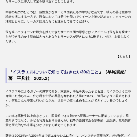
たサーカスに潜入して宝を取り返すことにします。
本書の魅力のひとつは、個性豊かなサーカス団員たちの華やかな芸です。彼らの芸は観客や
読者を虜にする一方で、勝負においては秀でた能力でクイーンを追い詰めます。クイーンの
活躍とともに、サーカス団員たちにも注目してみてください。
宝を巡ってクイーンに勝負を挑んできたサーカス団の思惑とは？クイーンは宝を取り戻すこ
とができるのか？読めばきっとあなたもサーカスが好きになる1冊です。ぜひ、お楽しみく
ださい。
【とまと】
『
イスラエルについて知っておきたい30のこと
』（早尾貴紀/
著 平凡社 2025.2）
イスラエルによるガザへの爆撃で命を、家族を、手足を失った子ども達。ミイラのようにや
せ細った赤ちゃん。住む所や生活の基盤を奪われた人達について、連日のように報道されま
す。何故こんな非道な行いがなされ、世界中の誰も止めることができずにいるのでしょう
か。
この本は高校生以上向きとして、図書館では１階のYA展示コーナーに配架しています。児
童向きではなく、ルビも写真もありませんが、戦争の原因である宗教的、思想的、政治的背
景と歴史的な出来事を分かりやすく教えてくれます。
著者は2002年から2004年まで東エルサレムに在住し、パレスチナ西岸地区、ガザ地区、イ