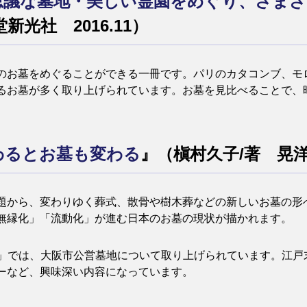
思議な墓地・美しい霊園をめぐり、さまざ
光社 2016.11）
のお墓をめぐることができる一冊です。パリのカタコンブ、モ
るお墓が多く取り上げられています。お墓を見比べることで、
わるとお墓も変わる
』（槇村久子/著 晃洋書
題から、変わりゆく葬式、散骨や樹木葬などの新しいお墓の形
無縁化」「流動化」が進む日本のお墓の現状が描かれます。
しての墓」では、大阪市公営墓地について取り上げられています。
ーなど、興味深い内容になっています。