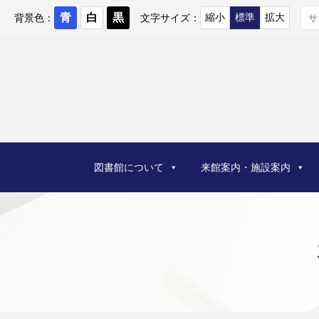
コ
ン
背景色：
文字サイズ：
テ
ン
ツ
へ
ス
キ
ッ
プ
図書館について
来館案内・施設案内