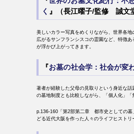
『
世界のお墓文化紀行：不
く
』（長江曜子/監修 誠文堂新
美しいカラー写真をめくりながら、世界各地
広がるサンフランシスコの霊園など、特徴あ
が浮かび上がってきます。
『
お墓の社会学：社会が変
著者が経験した父母の見取りという身近な話
の墓地制度とも比較しながら、「個人化」「
p.136-160「第2部第二章 都市史と
どる近代大阪を作った人々のライフヒストリ