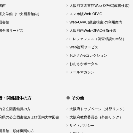
書館
大阪府立図書館Web-OPAC(蔵書検索)
童文学館（中央図書館内）
スマホ版Web-OPAC
図書館
Web-OPAC(蔵書検索)の利用案内
域全域サービス
大阪府内Web-OPAC横断検索
e-レファレンス（調査相談の申込）
Web複写サービス
おおさかeコレクション
おおさかポータル
メールマガジン
者・関係団体の方
その他
内公立図書館員の方
大阪府トップページ（外部リンク）
府県の公立図書館および国内大学図書
大阪府教育委員会（外部リンク）
サイトポリシー
図書館・類縁機関の方