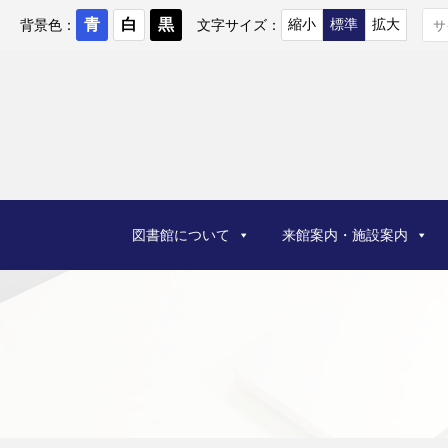
コ
ン
背景色：
文字サイズ：
テ
ン
ツ
へ
ス
キ
ッ
プ
図書館について
来館案内・施設案内