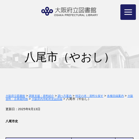
コ
ン
テ
ン
ツ
へ
ス
キ
ッ
プ
八尾市（やおし）
>
>
>
>
>
大阪府立図書館
調査支援・資料紹介
調べ方案内
特定の本・資料を探す
各種目録案内
大阪
>
>
八尾市（やおし）
資料・古典籍関係
大阪府内市町村史誌目録
更新日：2025年9月13日
八尾市史