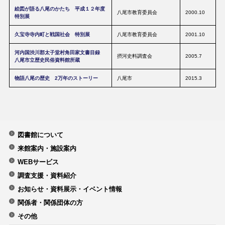
絵図が語る八尾のかたち 平成１２年度
八尾市教育委員会
2000.10
特別展
久宝寺寺内町と戦国社会 特別展
八尾市教育委員会
2001.10
河内国渋川郡太子堂村角田家文書目録
摂河史料調査会
2005.7
八尾市立歴史民俗資料館所蔵
物語八尾の歴史 2万年のストーリー
八尾市
2015.3
図書館について
来館案内・施設案内
WEBサービス
調査支援・資料紹介
お知らせ・資料展示・イベント情報
関係者・関係団体の方
その他