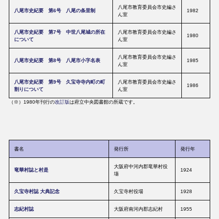
八尾市教育委員会市史編さ
八尾市史紀要 第6号 八尾の条里制
1982
ん室
八尾市史紀要 第7号 中世八尾城の所在
八尾市教育委員会市史編さ
1980
について
ん室
八尾市教育委員会市史編さ
八尾市史紀要 第8号 八尾市小字名表
1985
ん室
八尾市史紀要 第9号 久宝寺寺内町の町
八尾市教育委員会市史編さ
1986
割りについて
ん室
（※）1980年刊行の
改訂版
は府立中央図書館の所蔵です。
書名
発行所
発行年
大阪府中河内郡竜華村役
竜華村誌と村是
1924
塲
久宝寺村誌 大典記念
久宝寺村役場
1928
志紀村誌
大阪府南河内郡志紀村
1955