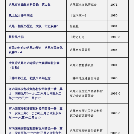
八尾市史編集史料目録 第１集
八尾郷土文化研究会
1971
風土記田井中周辺
［堀内末一］
1980
八尾・柏原の歴史 大阪・市史双書１
松籟社
1981
植松風土記
山野としえ
1980.3
市民のための八尾の歴史 八尾市民文化
八尾市立図書館
1986
双書No.４
大阪府八尾市内寺院古文書調査報告書
八尾市教育委員会
1991
（目録）
田井中郷土史 戦後５０年記念
田井中地区連合自治会
1996
河内国高安郡淀領郡村役用留後一番 其
八尾市立歴史民俗資料館
１ 明和九年(一七七二)六月より安永二
1997.6
友の会古文書部会
年(一七七三)十二月まで
河内国高安郡淀領郡村役用留後一番 其
八尾市立歴史民俗資料館
２ 安永三年(一七七四)正月より安永四
1998.6
友の会古文書部会
年(一七七五)十二月まで
河内国高安郡淀領郡村役用留後一番 其
八尾市立歴史民俗資料館
３ 安永五年(一七七六)正月より安永七
2006.3