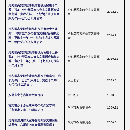
河内国高安郡淀藩領郡村役用留後十二
番 其2 やお歴民友の会古文書部会編
やお歴民友の会古文書部
2022.12
集史料 寛政八年(一七九六)八月より寛
会
政九年(一七九七)四月まで
河内国高安郡淀領郡村役用留後十五番
其1 やお歴民友の会古文書部会編集史
やお歴民友の会古文書部
2010.2
料 寛政十一年(一七九九)十月より寛政
会
十二年(一八〇〇)六月まで
河内国高安郡淀領郡村役用留後十五番
其2 やお歴民友の会古文書部会編集史
やお歴民友の会古文書部
2010.11
料 寛政十二年(一八〇〇)七月より同年
会
十二月まで
河内国高安郡淀藩領郡村役用留索引 明
和九年(一七七二)六月より寛政十二年(一
坂上弘子
2023.3
八〇〇)十二月まで
八尾久宝寺吉川家文書目録
吉川礼子
1998.8
古文書からみた江戸時代の久宝寺村
八尾市教育委員会
1999.11
「高田家文書」の調査より
河内国渋川郡久宝寺村高田家文書目録
八尾市教育委員会
2000.3
近世分 八尾市内古文書調査目録１