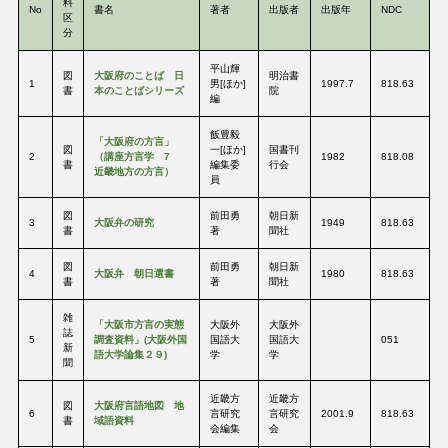
料
No
書名
著者
出版者
出版年
NDC
区
分
平山輝
図
大阪府のことば 日
明治書
1
男[ほか]
1997.7
818.63
書
本のことばシリーズ
院
編
飯豊毅
「大阪府の方言」
図
一[ほか]
国書刊
2
（講座方言学 7
1982
818.08
書
編集委
行会
近畿地方の方言）
員
図
前田勇
朝日新
3
大阪弁の研究
1949
818.63
書
著
聞社
図
前田勇
朝日新
4
大阪弁 朝日選書
1980
818.63
書
著
聞社
雑
「大阪市方言の実態
大阪外
大阪外
誌
5
調査資料」(大阪外国
国語大
国語大
051
新
語大学論集２９)
学
学
聞
近畿方
近畿方
図
大阪府言語地図 地
6
言研究
言研究
2001.9
818.63
書
域語資料
会編集
会