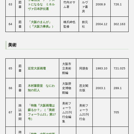
図
竹内オサ
ルヴ
63
トになるな ミネル
2008.9
726.1
書
ム著
ァ書
ヴァ日本評伝選
房
図
「大阪のまんが」
橋爪紳也
創元
64
2004.12
302.163
書
（『大阪力事典』）
監修
社
美術
大阪市
図
65
近世大坂画壇
立美術
同朋舎
1983.10
721.025
書
館編
大阪歴
図
木村蒹葭堂 なにわ
思文閣
66
史博物
2003.1
289.1
書
知の巨人
出版
館編
美術フ
雑
「特集『大阪画壇は
美術フ
ォーラ
誌
蘇るか？」（「美術
ォーラ
67
ム21刊
705
新
フォーラム21」第17
ム21刊
行会編
聞
号）
行会
集
雑