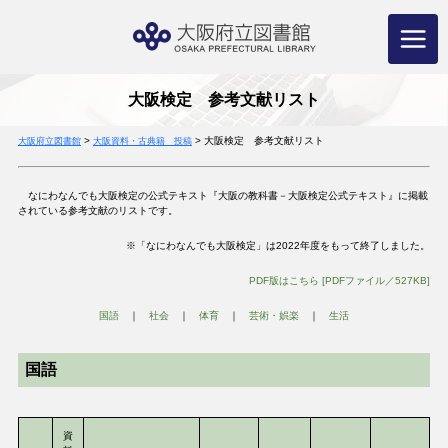
コ
ン
テ
ン
ツ
へ
ス
キ
ッ
プ
大阪検定 参考文献リスト
>
>
大阪検定 参考文献リスト
大阪府立図書館
大阪資料・古典籍 投稿
なにわなんでも大阪検定の公式テキスト『大阪の教科書－大阪検定公式テキスト』に掲載
されている参考文献のリストです。
※「なにわなんでも大阪検定」は2022年度をもって終了しました。
PDF版はこちら [PDFファイル／527KB]
国語
｜
社会
｜
体育
｜
芸術・娯楽
｜
生活
国語
資