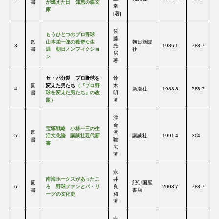
書
が燃えた日 知恵の森文
幸
庫
[著]
佐
もうひとつのプロ野球
藤
図
山本栄一郎の数奇な生
朝日新聞
3
光
1986.1
783.7
書
涯 朝日ノンフィクショ
社
房
ン
著
セ・パ分裂 プロ野球を
鈴
図
変えた男たち
（『プロ野
木
4
新潮社
1983.8
783.7
書
球を変えた男たち』の改
明
題）
著
津
金
宝塚戦略 小林一三の生
図
沢
5
活文化論 講談社現代新
講談社
1991.4
304
書
聡
書
広
著
永
南海ホークスがあったこ
井
図
紀伊国屋
6
ろ 野球ファンとパ・リ
良
2003.7
783.7
書
書店
ーグの文化史
和
著
永