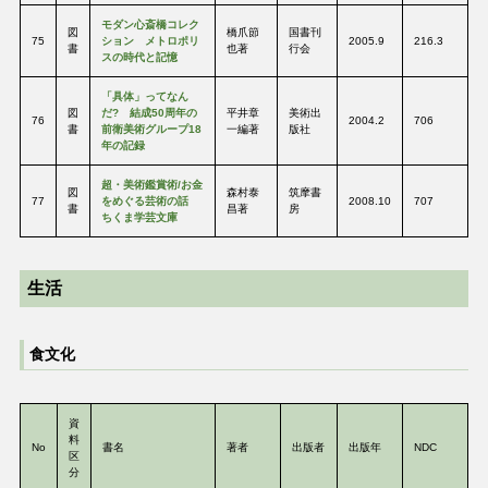
モダン心斎橋コレク
図
橋爪節
国書刊
75
ション メトロポリ
2005.9
216.3
書
也著
行会
スの時代と記憶
「具体」ってなん
図
だ? 結成50周年の
平井章
美術出
76
2004.2
706
書
前衛美術グループ18
一編著
版社
年の記録
超・美術鑑賞術/お金
図
森村泰
筑摩書
77
をめぐる芸術の話
2008.10
707
書
昌著
房
ちくま学芸文庫
生活
食文化
資
料
No
書名
著者
出版者
出版年
NDC
区
分