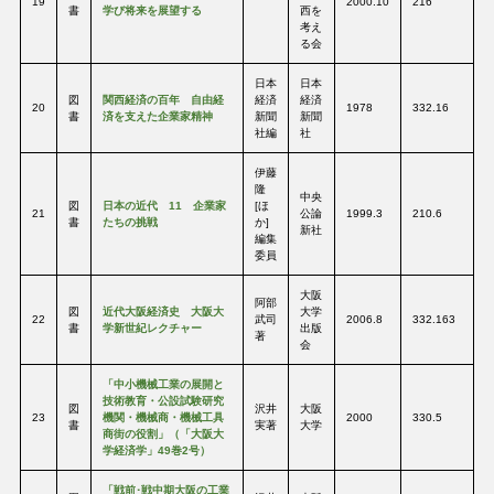
19
2000.10
216
書
学び将来を展望する
西を
考え
る会
日本
日本
図
関西経済の百年 自由経
経済
経済
20
1978
332.16
書
済を支えた企業家精神
新聞
新聞
社編
社
伊藤
隆
中央
図
日本の近代 11 企業家
[ほ
21
公論
1999.3
210.6
書
たちの挑戦
か]
新社
編集
委員
大阪
阿部
図
近代大阪経済史 大阪大
大学
22
武司
2006.8
332.163
書
学新世紀レクチャー
出版
著
会
「中小機械工業の展開と
技術教育・公設試験研究
図
沢井
大阪
23
機関・機械商・機械工具
2000
330.5
書
実著
大学
商街の役割」（「大阪大
学経済学」49巻2号）
「戦前･戦中期大阪の工業