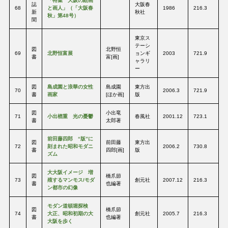
「特集 大阪の絵画
誌
大阪春
68
と画人」（「大阪春
1986
216.3
新
秋社
秋」第48号）
聞
東京ス
テーシ
図
北野恒
69
北野恒富展
ョンギ
2003
721.9
書
富[画]
ャラリ
ー
図
島成園と浪華の女性
島成園
東方出
70
2006.3
721.9
書
画家
[ほか画]
版
図
小出竜
71
小出楢重 光の憂鬱
春風社
2001.12
723.1
書
太郎著
前田藤四郎 “版”に
図
前田藤
東方出
72
刻まれた昭和モダニ
2006.2
730.8
書
四郎[画]
版
ズム
大大阪イメージ 増
図
橋爪節
73
殖するマンモス/モダ
創元社
2007.12
216.3
書
也編著
ン都市の幻像
モダン道頓堀探検
図
橋爪節
74
大正、昭和初期の大
創元社
2005.7
216.3
書
也編著
大阪を歩く