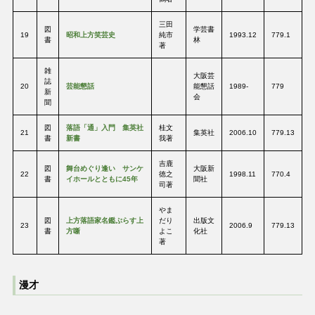
三田
図
学芸書
19
昭和上方笑芸史
純市
1993.12
779.1
書
林
著
雑
大阪芸
誌
20
芸能懇話
能懇話
1989-
779
新
会
聞
図
落語「通」入門 集英社
桂文
21
集英社
2006.10
779.13
書
新書
我著
吉鹿
図
舞台めぐり逢い サンケ
大阪新
22
徳之
1998.11
770.4
書
イホールとともに45年
聞社
司著
やま
図
上方落語家名鑑ぷらす上
だり
出版文
23
2006.9
779.13
書
方噺
よこ
化社
著
漫才