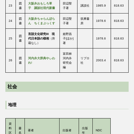
図
大阪弁おもしろ草
田辺聖
23
講談社
1985.9
818.63
書
子 講談社現代新書
子著
図
大阪弁ちゃらんぽら
田辺聖
筑摩書
24
1978.6
818.63
書
ん ちくまぶっくす
子著
房
言語文化研究III 現
姫野昌
図
25
代日本語の様相
（所
子[ほか]
1978.6
818.63
書
蔵なし）
著
富田林
図
河内弁大辞典やぃわ
河内弁
リブロ
26
2003.4
818.63
書
れ!
研究会
社
編
社会
地理
資
料
書
出版
著者
出版者
NDC
区
名
年