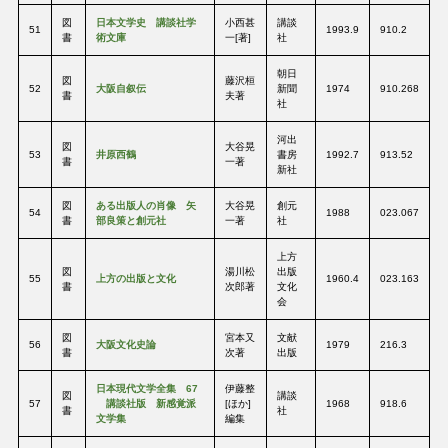
図
日本文学史 講談社学
小西甚
講談
51
1993.9
910.2
書
術文庫
一[著]
社
朝日
図
藤沢桓
52
大阪自叙伝
新聞
1974
910.268
書
夫著
社
河出
図
大谷晃
53
井原西鶴
書房
1992.7
913.52
書
一著
新社
図
ある出版人の肖像 矢
大谷晃
創元
54
1988
023.067
書
部良策と創元社
一著
社
上方
図
湯川松
出版
55
上方の出版と文化
1960.4
023.163
書
次郎著
文化
会
図
宮本又
文献
56
大阪文化史論
1979
216.3
書
次著
出版
日本現代文学全集 67
伊藤整
図
講談
57
講談社版 新感覚派
[ほか]
1968
918.6
書
社
文学集
編集