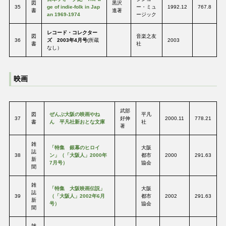
図
黒沢
35
ge of indie‐folk in Jap
ー・ミュ
1992.12
767.8
書
進著
an 1969-1974
ージック
レコード・コレクター
図
音楽之友
36
ズ 2003年4月号
(所蔵
2003
書
社
なし）
映画
武部
図
ぜんぶ大阪の映画やね
平凡
37
好伸
2000.11
778.21
書
ん 平凡社新おとな文庫
社
著
雑
「特集 銀幕のヒロイ
大阪
誌
38
ン」（「大阪人」2000年
都市
2000
291.63
新
7月号）
協会
聞
雑
「特集 大阪映画伝説」
大阪
誌
39
（「大阪人」2002年6月
都市
2002
291.63
新
号）
協会
聞
雑