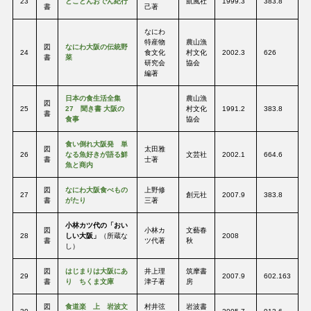
23
とことんおでん紀行
凱風社
1999.3
383.8
書
己著
なにわ
特産物
農山漁
図
なにわ大阪の伝統野
24
食文化
村文化
2002.3
626
書
菜
研究会
協会
編著
日本の食生活全集
農山漁
図
25
27 聞き書 大阪の
村文化
1991.2
383.8
書
食事
協会
食い倒れ大阪発 単
図
太田雅
26
なる魚好きが語る鮮
文芸社
2002.1
664.6
書
士著
魚と商内
図
なにわ大阪食べもの
上野修
27
創元社
2007.9
383.8
書
がたり
三著
小林カツ代の「おい
図
小林カ
文藝春
28
しい大阪」
（所蔵な
2008
書
ツ代著
秋
し）
図
はじまりは大阪にあ
井上理
筑摩書
29
2007.9
602.163
書
り ちくま文庫
津子著
房
図
食道楽 上 岩波文
村井弦
岩波書