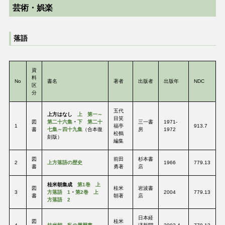
芸術・娯楽
落語
資
料
No
書名
著者
出版者
出版年
NDC
区
分
五代
上方はなし
上 第一～
目笑
図
第二十六集
・
下 第二十
三一書
1971-
1
福亭
913.7
書
七集～四十九集
（合本復
房
1972
松鶴
刻版）
編集
図
前田
杉本書
2
上方落語の歴史
1966
779.13
書
勇著
店
桂米朝集成
第1巻 上
図
桂米
岩波書
3
方落語 1
・
第2巻 上
2004
779.13
書
朝著
店
方落語 2
日本経
図
桂米