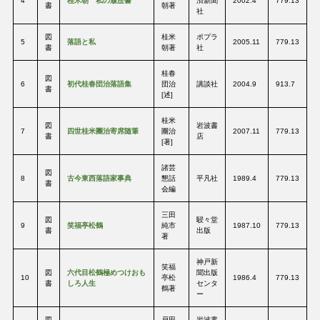
4
桂米朝 私の履歴書
済新聞
2002.4
779.13
書
朝著
社
図
桂米
ポプラ
5
落語と私
2005.11
779.13
書
朝著
社
桂春
図
6
初代桂春団治落語集
団治
講談社
2004.9
913.7
書
[述]
桂米
図
岩波書
7
四世桂米團治寄席随筆
團治
2007.11
779.13
書
店
[著]
諸芸
図
8
古今東西落語家事典
懇話
平凡社
1989.4
779.13
書
会編
三田
図
駸々堂
9
笑福亭松鶴
純市
1987.10
779.13
書
出版
著
神戸新
笑福
図
六代目松鶴極めつけおも
聞出版
10
亭松
1986.4
779.13
書
しろ人生
センタ
鶴著
ー
図
戸田
岩波書