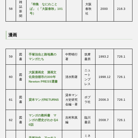
雑
「特集 なにわこと
大阪
誌
58
ば」（「大阪春秋」101
春秋
2000
216.3
新
号）
社
聞
漫画
図
手塚治虫と路地裏の
中野晴行
筑摩
59
1993.2
726.1
書
マンガたち
著
書房
ニュ
大阪漫画史 漫画文
図
ート
60
化発信都市の300年
清水勲著
1998.12
726.1
書
ンプ
Newton PRESS選書
レス
貸本マン
図
ポプ
61
貸本マンガRETURNS
ガ史研究
2006.3
726.1
書
ラ社
会編・著
マンガの教科書 マ
図
吉村和真
臨川
62
ンガの歴史がわかる6
2008.7
726.1
書
編
書店
0話
ミネ
手塚治虫 アーチス