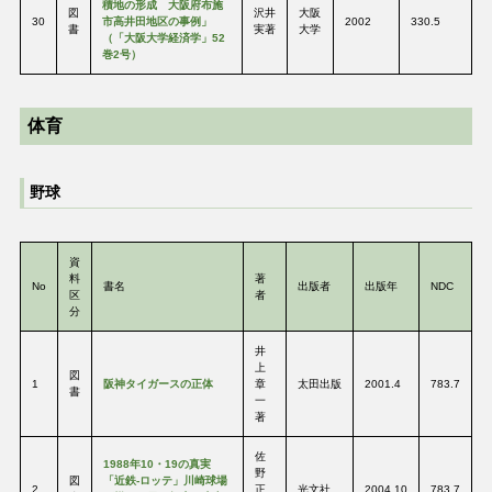
積地の形成 大阪府布施
図
沢井
大阪
30
市高井田地区の事例」
2002
330.5
書
実著
大学
（「大阪大学経済学」52
巻2号）
体育
野球
資
料
著
No
書名
出版者
出版年
NDC
区
者
分
井
上
図
1
阪神タイガースの正体
章
太田出版
2001.4
783.7
書
一
著
佐
1988年10・19の真実
野
図
「近鉄-ロッテ」川崎球場
2
正
光文社
2004.10
783.7