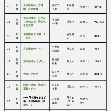
図
近世中期の上方俳
深沢了
和泉書
15
2001.12
911.33
書
壇 研究叢書
子著
院
俳句の世界 発生か
図
小西甚
16
ら現代まで 講談社
講談社
1995.1
911.302
書
一[著]
学術文庫
図
岩波講座 日本語 11
岩波書
17
1977
810.8
書
方言
店
図
平井昌
18
方言研究のすべて
至文堂
1969
818
書
夫編集
図
香村菊
19
定本船場ものがたり
創元社
1986.11
216.3
書
雄著
図
尾上圭
20
大阪ことば学
創元社
1999.3
818.63
書
介著
図
関西弁講義 講談社
山下好
21
講談社
2004.2
818.6
書
選書メチエ
孝著
NHK日本語なるほど
日本放
図
山下好
2005.3
22
塾 基礎関西語
（所
送出版
書
孝著
月号
蔵なし）
協会