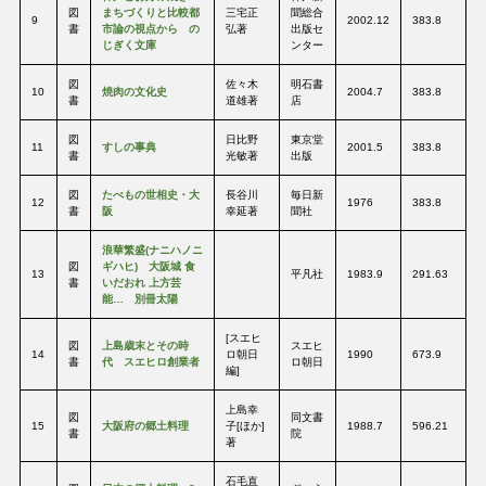
図
まちづくりと比較都
三宅正
聞総合
9
2002.12
383.8
書
市論の視点から の
弘著
出版セ
じぎく文庫
ンター
図
佐々木
明石書
10
焼肉の文化史
2004.7
383.8
書
道雄著
店
図
日比野
東京堂
11
すしの事典
2001.5
383.8
書
光敏著
出版
図
たべもの世相史・大
長谷川
毎日新
12
1976
383.8
書
阪
幸延著
聞社
浪華繁盛(ナニハノニ
図
ギハヒ) 大阪城 食
13
平凡社
1983.9
291.63
書
いだおれ 上方芸
能… 別冊太陽
[スエヒ
図
上島歳末とその時
スエヒ
14
ロ朝日
1990
673.9
書
代 スエヒロ創業者
ロ朝日
編]
上島幸
図
同文書
15
大阪府の郷土料理
子[ほか]
1988.7
596.21
書
院
著
石毛直