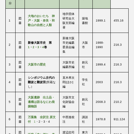
分
地学団体
大地のおいたち 神
図
研究会大
築地
1
戸・大阪・奈良・和
1999.1
455.16
書
阪支部編
書館
歌山の自然と人類
著
新修大阪
図
新修大阪市史 第
市史編纂
大阪
1988-
2
216.3
書
1
・
2
・
3
・
4
巻
委員会編
市
1990
集
図
大阪市史
創元
3
大阪市の歴史
1999.4
216.3
書
編纂所編
社
シンポジウム古代の
直木孝次
図
学生
4
難波と難波宮
(所蔵な
郎[ほか]
2003
216.3
書
社
し）
編
大阪遺跡 出土品・
大阪市文
図
創元
5
遺構は語るなにわ発
化財協会
2008.3
210.2
書
社
掘物語
編
図
万葉集 全訳注 原文
中西進校
講談
6
1978.8
911.124
書
付
1
・2・3・4
注
社
図
渡辺忠司
東方