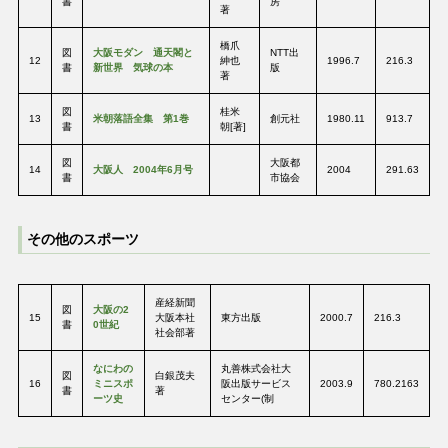
書
房
著
橋爪
図
大阪モダン 通天閣と
NTT出
12
紳也
1996.7
216.3
書
新世界 気球の本
版
著
図
桂米
13
米朝落語全集 第1巻
創元社
1980.11
913.7
書
朝[著]
図
大阪都
14
大阪人 2004年6月号
2004
291.63
書
市協会
その他のスポーツ
産経新聞
図
大阪の2
15
大阪本社
東方出版
2000.7
216.3
書
0世紀
社会部著
なにわの
丸善株式会社大
図
白銀茂夫
16
ミニスポ
阪出版サービス
2003.9
780.2163
書
著
ーツ史
センター(制