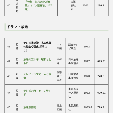
「特集 おおさかと映
大阪
誌
40
画」（「大阪春秋」107
春秋
2002
216.3
新
号）
社
聞
ドラマ・放送
テレビ番組論 見る体験
図
ＹＴ
読売テレ
41
の社会心理史
(所蔵な
1972
書
Ｖ編
ビ放送
し）
図
放送の五十年 昭和とと
NHK
日本放送
42
1977
699.21
書
もに
編
出版協会
佐怒
図
テレビドラマ史 人と映
日本放送
43
賀三
1978
778.8
書
像
出版協会
夫著
東京ニュ
図
テレビ30年 in TVガイ
44
ース通信
1982
699.21
書
ド
社
図
井上
世界思想
45
放送演芸史
1985.4
779.9
書
宏編
社