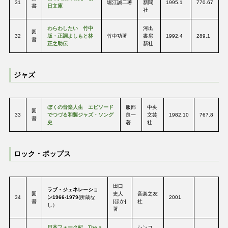
31
堀江誠二著
新聞
1995.1
770.67
書
日文庫
社
わらわしたい 竹中
河出
図
32
版・正調よしもと林
竹中功著
書房
1992.4
289.1
書
正之助伝
新社
ジャズ
ぼくの音楽人生 エピソード
服部
中央
図
33
でつづる和製ジャズ・ソング
良一
文芸
1982.10
767.8
書
史
著
社
ロック・ポップス
田口
ラブ・ジェネレーショ
図
史人
音楽之友
34
ン1966-1979
(所蔵な
2001
書
[ほか]
社
し）
著
日本フォーク紀 The a
シンコ