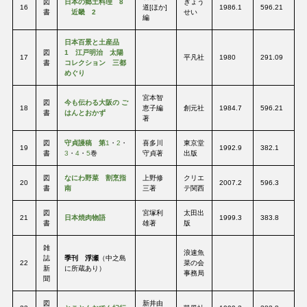
図
日本の郷土料理 8
ぎょう
16
道[ほか]
1986.1
596.21
書
近畿 2
せい
編
日本百景と土産品
図
1 江戸明治 太陽
17
平凡社
1980
291.09
書
コレクション 三都
めぐり
宮本智
図
今も伝わる大阪の ご
18
恵子編
創元社
1984.7
596.21
書
はんとおかず
著
図
守貞謾稿 第
1
・
2
・
喜多川
東京堂
19
1992.9
382.1
書
3
・
4
・
5
巻
守貞著
出版
図
なにわ野菜 割烹指
上野修
クリエ
20
2007.2
596.3
書
南
三著
テ関西
図
宮塚利
太田出
21
日本焼肉物語
1999.3
383.8
書
雄著
版
雑
浪速魚
誌
季刊 浮瀬
（中之島
22
菜の会
新
に所蔵あり）
事務局
聞
図
新井由