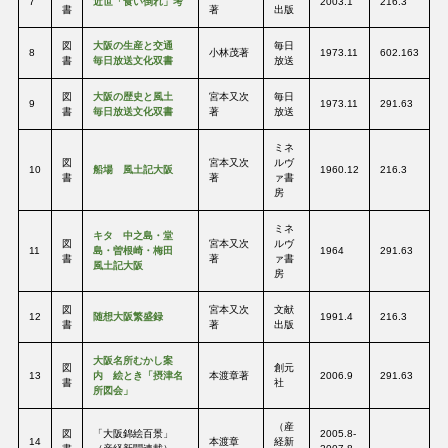
7
近世「食い倒れ」考
2003.1
216.3
書
著
出版
図
大阪の生産と交通
毎日
8
小林茂著
1973.11
602.163
書
毎日放送文化双書
放送
図
大阪の歴史と風土
宮本又次
毎日
9
1973.11
291.63
書
毎日放送文化双書
著
放送
ミネ
図
宮本又次
ルヴ
10
船場 風土記大阪
1960.12
216.3
書
著
ァ書
房
ミネ
キタ 中之島・堂
図
宮本又次
ルヴ
11
島・曽根崎・梅田
1964
291.63
書
著
ァ書
風土記大阪
房
図
宮本又次
文献
12
随想大阪繁盛録
1991.4
216.3
書
著
出版
大阪名所むかし案
図
創元
13
内 絵とき「摂津名
本渡章著
2006.9
291.63
書
社
所図会」
（産
図
「大阪錦絵百景」
2005.8-
14
本渡章
経新