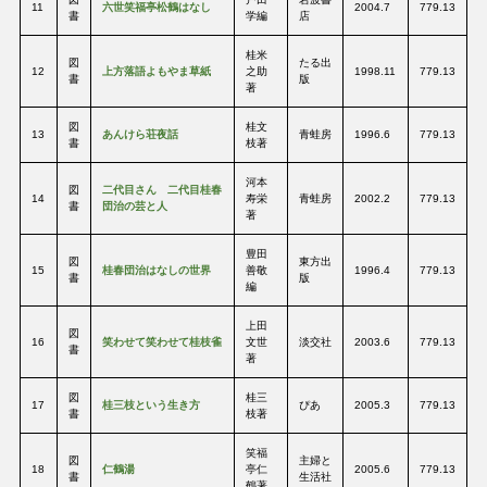
11
六世笑福亭松鶴はなし
2004.7
779.13
書
学編
店
桂米
図
たる出
12
上方落語よもやま草紙
之助
1998.11
779.13
書
版
著
図
桂文
13
あんけら荘夜話
青蛙房
1996.6
779.13
書
枝著
河本
図
二代目さん 二代目桂春
14
寿栄
青蛙房
2002.2
779.13
書
団治の芸と人
著
豊田
図
東方出
15
桂春団治はなしの世界
善敬
1996.4
779.13
書
版
編
上田
図
16
笑わせて笑わせて桂枝雀
文世
淡交社
2003.6
779.13
書
著
図
桂三
17
桂三枝という生き方
ぴあ
2005.3
779.13
書
枝著
笑福
図
主婦と
18
仁鶴湯
亭仁
2005.6
779.13
書
生活社
鶴著