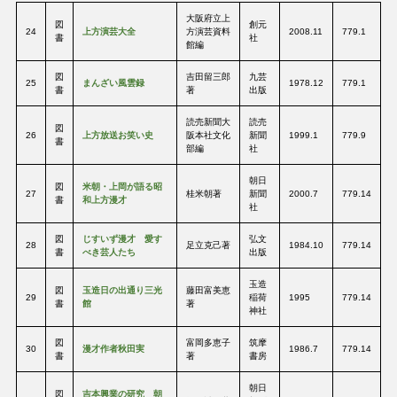
大阪府立上
図
創元
24
上方演芸大全
方演芸資料
2008.11
779.1
書
社
館編
図
吉田留三郎
九芸
25
まんざい風雲録
1978.12
779.1
書
著
出版
読売新聞大
読売
図
26
上方放送お笑い史
阪本社文化
新聞
1999.1
779.9
書
部編
社
朝日
図
米朝・上岡が語る昭
27
桂米朝著
新聞
2000.7
779.14
書
和上方漫才
社
図
じすいず漫才 愛す
弘文
28
足立克己著
1984.10
779.14
書
べき芸人たち
出版
玉造
図
玉造日の出通り三光
藤田富美恵
29
稲荷
1995
779.14
書
館
著
神社
図
富岡多恵子
筑摩
30
漫才作者秋田実
1986.7
779.14
書
著
書房
朝日
図
吉本興業の研究 朝