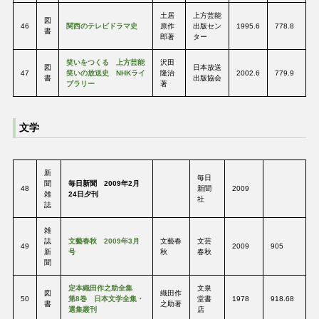
土居
上方芸能
図
46
関西のテレビドラマ史
原作
出版セン
1995.6
778.8
書
郎著
ター
笑いをつくる 上方芸能
沢田
図
日本放送
47
笑いの放送史 NHKライ
隆治
2002.6
779.9
書
出版協会
ブラリー
著
文学
新
毎日
聞
毎日新聞 2009年2月
48
新聞
2009
雑
24日夕刊
社
誌
雑
誌
文藝春秋 2009年3月
文藝春
文芸
49
2009
905
新
号
秋
春秋
聞
定本織田作之助全集
文泉
図
織田作
50
第8巻 日本文学全集・
堂書
1978
918.68
書
之助著
選集叢刊
店