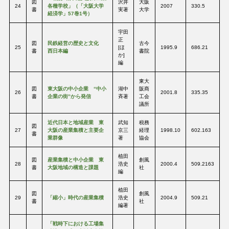
図
沢井
大阪
24
各種学校」（「大阪大学
2007
330.5
書
実著
大学
経済学」57巻1号）
宇田
正
図
民鉄経営の歴史と文化
古今
25
[ほ
1995.9
686.21
書
西日本編
書院
か]
編
東大
図
東大阪の中小企業 “中小
湖中
阪商
26
2001.8
335.35
書
企業の街”から発信
斉著
工会
議所
近代日本と地域産業 東
武知
税務
図
27
大阪の産業集積と主要企
京三
経理
1998.10
602.163
書
業群像
著
協会
植田
図
産業集積と中小企業 東
創風
28
浩史
2000.4
509.2163
書
大阪地域の構造と課題
社
編
植田
図
創風
29
「縮小」時代の産業集積
浩史
2004.9
509.21
書
社
編著
「戦時下における工場集