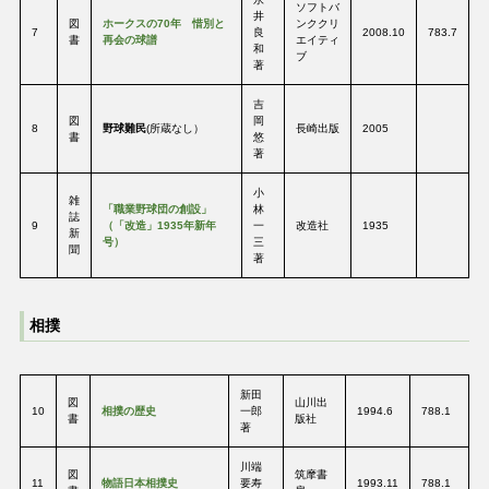
ソフトバ
井
図
ホークスの70年 惜別と
ンククリ
7
良
2008.10
783.7
書
再会の球譜
エイティ
和
ブ
著
吉
図
岡
8
野球難民
(所蔵なし）
長崎出版
2005
書
悠
著
小
雑
「職業野球団の創設」
林
誌
9
（「改造」1935年新年
一
改造社
1935
新
号）
三
聞
著
相撲
新田
図
山川出
10
相撲の歴史
一郎
1994.6
788.1
書
版社
著
川端
図
筑摩書
11
物語日本相撲史
要寿
1993.11
788.1