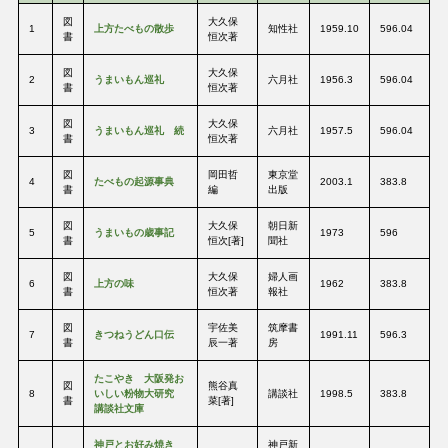
図
大久保
1
上方たべもの散歩
知性社
1959.10
596.04
書
恒次著
図
大久保
2
うまいもん巡礼
六月社
1956.3
596.04
書
恒次著
図
大久保
3
うまいもん巡礼 続
六月社
1957.5
596.04
書
恒次著
図
岡田哲
東京堂
4
たべもの起源事典
2003.1
383.8
書
編
出版
図
大久保
朝日新
5
うまいもの歳事記
1973
596
書
恒次[著]
聞社
図
大久保
婦人画
6
上方の味
1962
383.8
書
恒次著
報社
図
宇佐美
筑摩書
7
きつねうどん口伝
1991.11
596.3
書
辰一著
房
たこやき 大阪発お
図
熊谷真
8
いしい粉物大研究
講談社
1998.5
383.8
書
菜[著]
講談社文庫
神戸とお好み焼き
神戸新