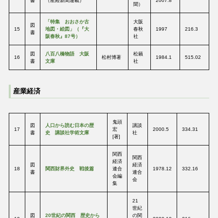
書
（産経新聞連載）
2007.8
聞）
「特集 おおさか古
大阪
図
15
地図・絵図」（『大
春秋
1997
216.3
書
阪春秋』87号）
社
図
八百八橋物語 大阪
松籟
16
松村博著
1984.1
515.02
書
文庫
社
産業経済
鬼頭
図
人口から読む日本の歴
講談
17
宏
2000.5
334.31
書
史 講談社学術文庫
社
[著]
関西
関西
経済
図
経済
18
関西財界外史 戦後篇
連合
1978.12
332.16
書
連合
会編
会
集
21
世紀
図
20世紀の関西 歴史から
の関