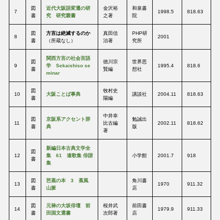
図
近代大阪語変遷の研
金沢裕
和泉書
7
1998.5
818.63
書
究 研究叢書
之著
院
図
方言は絶滅するのか
真田信
PHP研
8
2001
書
（所蔵なし）
治著
究所
関西方言の社会言語
図
徳川宗
世界思
9
学 Sekaishiso se
1995.4
818.6
書
賢編
想社
minar
図
牧村史
10
大阪ことば事典
講談社
2004.11
818.63
書
陽編
中井幸
図
京阪系アクセント辞
勉誠出
11
比古編
2002.11
818.62
書
典
版
著
新編日本古典文学全
図
12
集 61 連歌集 俳諧
小学館
2001.7
918
書
集
図
芭蕉の本 3 蕉風
角川書
13
1970
911.32
書
山脈
店
図
元禄の大坂俳壇 前
桜井武
前田書
14
1979.9
911.33
書
田国文選書
次郎著
店