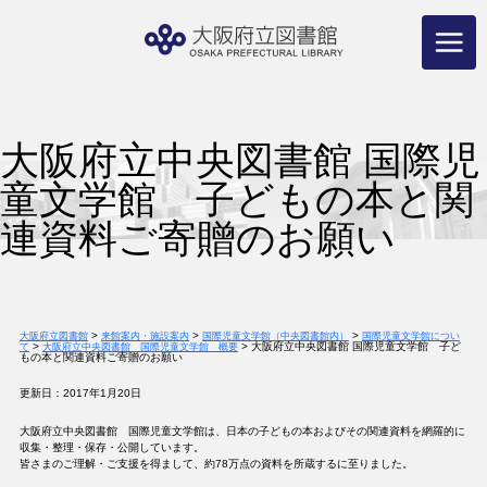
コ
ン
テ
ン
ツ
へ
ス
キ
ッ
プ
大阪府立中央図書館 国際児
童文学館 子どもの本と関
連資料ご寄贈のお願い
>
>
>
大阪府立図書館
来館案内・施設案内
国際児童文学館（中央図書館内）
国際児童文学館につい
>
>
大阪府立中央図書館 国際児童文学館 子ど
て
大阪府立中央図書館 国際児童文学館 概要
もの本と関連資料ご寄贈のお願い
更新日：2017年1月20日
大阪府立中央図書館 国際児童文学館は、日本の子どもの本およびその関連資料を網羅的に
収集・整理・保存・公開しています。
皆さまのご理解・ご支援を得まして、約78万点の資料を所蔵するに至りました。