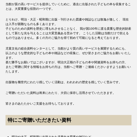
当館が質の高いサービスを提供していくために、過去に出版された子どもの本を収集するこ
とは、大変重要な役割の一つです。
とりわけ、明治・大正・昭和期に出版・刊行された図書や雑誌などは散逸が激しく、 現在
は入手が困難なものも多くあります。
子どものための資料を歴史に埋もれさせることなく、 我が国100年に渡る貴重な歴史的財産
として新たな光を与えることは大変意義ある営みです。 こうした活動は当館だけで担える
ものではありません。多くの方のご協力を得て初めて可能になると考えております。
児童文化の総合資料センターとして、当館がより質の高いサービスを展開するためにも、
以上のような歴史的な子どもの本や雑誌などの収集に、ぜひ皆さまのご協力をお願いいたし
ます。
甚だ勝手なお願いではございますが、明治大正期の子どもの本や関連資料をお持ちの方、
またご寄贈に関する情報をお持ちの方は、当館へご寄贈・ご連絡くださいますようお願いい
たします。
出版物を幾世代にわたり残していく活動は、われわれの歴史を残していく営みです。
ご寄贈いただいた資料は将来にわたり、大切に保存し活用させていただきます。
皆さまのあたたかいご支援をお待ちしております。
特にご寄贈いただきたい資料
明治や大正、昭和期に出版された児童向き図書や雑誌など