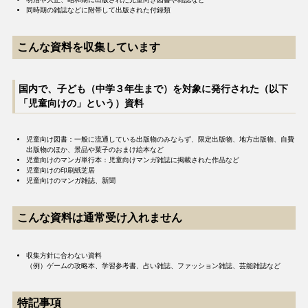
同時期の雑誌などに附帯して出版された付録類
こんな資料を収集しています
国内で、子ども（中学３年生まで）を対象に発行された（以下
「児童向けの」という）資料
児童向け図書：一般に流通している出版物のみならず、限定出版物、地方出版物、自費
出版物のほか、景品や菓子のおまけ絵本など
児童向けのマンガ単行本：児童向けマンガ雑誌に掲載された作品など
児童向けの印刷紙芝居
児童向けのマンガ雑誌、新聞
こんな資料は通常受け入れません
収集方針に合わない資料
（例）ゲームの攻略本、学習参考書、占い雑誌、ファッション雑誌、芸能雑誌など
特記事項