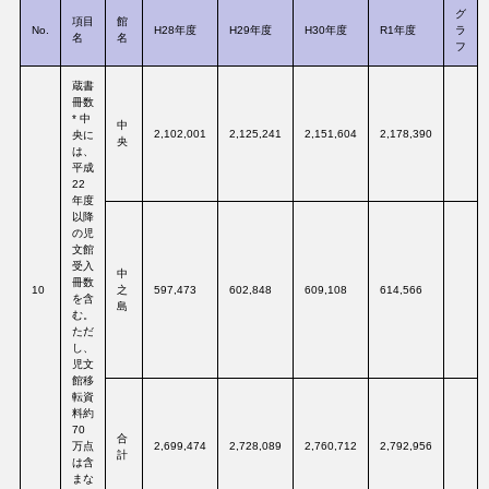
グ
項目
館
No.
H28年度
H29年度
H30年度
R1年度
ラ
名
名
フ
蔵書
冊数
* 中
中
2,102,001
2,125,241
2,151,604
2,178,390
央に
央
は、
平成
22
年度
以降
の児
文館
受入
中
冊数
10
之
597,473
602,848
609,108
614,566
を含
島
む。
ただ
し、
児文
館移
転資
料約
70
合
万点
2,699,474
2,728,089
2,760,712
2,792,956
計
は含
まな