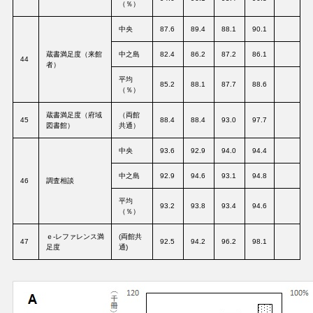
（％）
中央
87.6
89.4
88.1
90.1
蔵書満足度（来館
中之島
82.4
86.2
87.2
86.1
44
者）
平均
85.2
88.1
87.7
88.6
（％）
蔵書満足度（府域
（両館
45
88.4
88.4
93.0
97.7
図書館）
共通）
中央
93.6
92.9
94.0
94.4
中之島
92.9
94.6
93.1
94.8
46
調査相談
平均
93.2
93.8
93.4
94.6
（％）
ｅ-レファレンス満
(両館共
47
92.5
94.2
96.2
98.1
足度
通)