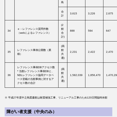
島
合
3,615
3,226
2,675
計
(2
ｅ－レファレンス質問件数
館
34
888
594
647
（webによるレファレンス）
合
計)
(両
レファレンス事例公開数（累
館
35
2,231
2,422
2,470
積）
共
通)
レファレンス事例DBアクセス数
(両
* 当館レファレンス事例DBと、
館
36
NDLレファレンス協同データベ
1,582,039
1,856,470
1,470,2
共
ース登載の当館事例に対するア
通)
クセス数の合計
※ 平成27年度中之島図書館は耐震補強工事、リニューアル工事のため120日間臨時休館
障がい者支援（中央のみ）