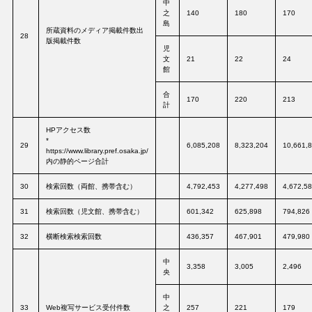
中
之
140
180
170
島
所蔵資料のメディア掲載件数出
28
版掲載件数
児
文
21
22
24
館
合
170
220
213
計
HPアクセス数
*
29
6,085,208
8,323,204
10,661,
https://www.library.pref.osaka.jp/
内の静的ページ合計
30
検索回数（両館、携帯含む）
4,792,453
4,277,498
4,672,5
31
検索回数（児文館、携帯含む）
601,342
625,898
794,826
32
横断検索検索回数
436,357
467,901
479,980
中
3,358
3,005
2,496
央
中
33
Web複写サービス受付件数
之
257
221
179