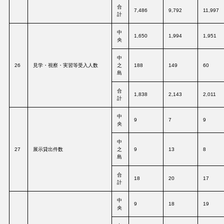
合
7,486
9,792
11,997
計
中
1,650
1,994
1,951
央
中
26
見学・視察・実習等受入人数
之
188
149
60
島
合
1,838
2,143
2,011
計
中
9
7
9
央
中
27
展示貸出件数
之
9
13
8
島
合
18
20
17
計
中
9
18
19
央