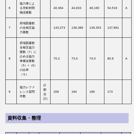
協力車によ
6
る市町村間
40,364
44,933
46,160
54,519
A
物流冊数
府域図書館
7
の全相互協
143,373
138,388
139,353
137,891
力冊数
府域図書館
全相互協力
冊数（7）に
占める協力
8
70.2
73.0
74.0
80.8
A
車搬送冊数
（5）+（6）
の比率
（％）
(2
協力レファ
館
9
レンス質問
209
194
186
173
合
件数
計)
資料収集・整理