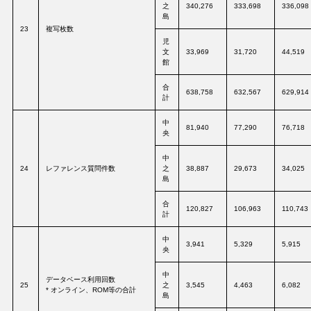
之
340,276
333,698
336,098
島
23
複写枚数
児
文
33,969
31,720
44,519
館
合
638,758
632,567
629,914
計
中
81,940
77,290
76,718
央
中
24
レファレンス質問件数
之
38,887
29,673
34,025
島
合
120,827
106,963
110,743
計
中
3,941
5,329
5,915
央
中
データベース利用回数
25
之
3,545
4,463
6,082
* オンライン、ROM等の合計
島