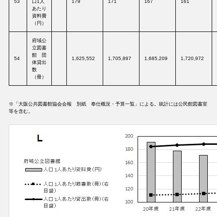
53
口1人
179
171
167
161
あたり
資料費
（円）
府域公
立図書
館 団
54
1,625,552
1,705,897
1,685,209
1,720,972
体貸出
数
（冊）
※「大阪公共図書館協会会報 別紙 奉仕概況・予算一覧」による。統計には公民館図書室
等を含む。