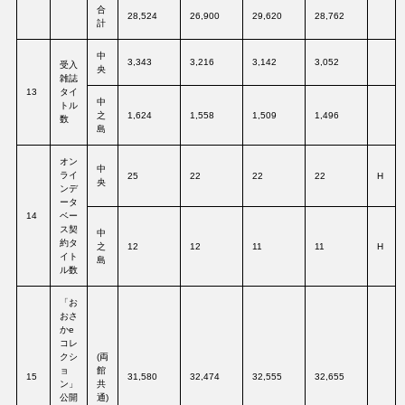
合
28,524
26,900
29,620
28,762
計
中
3,343
3,216
3,142
3,052
受入
央
雑誌
13
タイ
中
トル
之
1,624
1,558
1,509
1,496
数
島
オン
中
ライ
25
22
22
22
H
央
ンデ
ータ
14
ベー
ス契
中
約タ
之
12
12
11
11
H
イト
島
ル数
「お
おさ
かe
コレ
クシ
(両
ョ
館
15
31,580
32,474
32,555
32,655
ン」
共
公開
通)