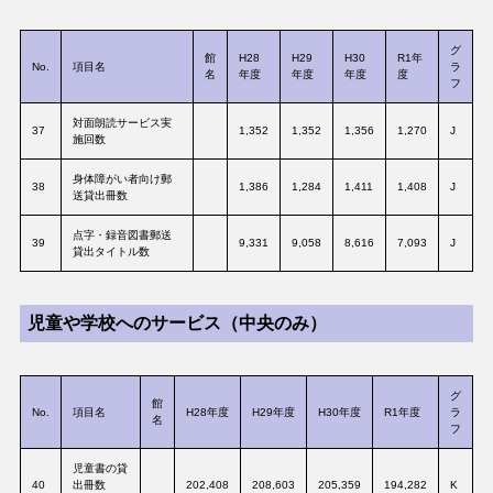
グ
館
H28
H29
H30
R1年
No.
項目名
ラ
名
年度
年度
年度
度
フ
対面朗読サービス実
37
1,352
1,352
1,356
1,270
J
施回数
身体障がい者向け郵
38
1,386
1,284
1,411
1,408
J
送貸出冊数
点字・録音図書郵送
39
9,331
9,058
8,616
7,093
J
貸出タイトル数
児童や学校へのサービス（中央のみ）
グ
館
No.
項目名
H28年度
H29年度
H30年度
R1年度
ラ
名
フ
児童書の貸
40
出冊数
202,408
208,603
205,359
194,282
K