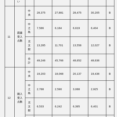
い
中
28,375
27,881
28,475
30,205
B
央
中
之
7,586
6,184
6,619
6,404
B
島
図書
11
受入
点数
児
文
13,285
11,701
13,558
12,027
B
館
合
49,246
45,766
48,652
48,636
計
中
19,203
18,068
20,137
19,436
B
央
中
之
2,788
2,590
3,088
2,925
B
島
購入
12
受入
点数
児
文
6,533
6,242
6,395
6,401
B
館