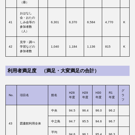
（冊）
おはなし
会・おたの
41
しみ会等の
6,301
6,370
6,584
4,770
K
参加者数
（人）
見学・調べ
42
学習などの
1,040
1,184
1,136
815
K
参加者数
利用者満足度 （満足・大変満足の合計）
グ
H28
H29
H30
R1
No.
項目名
館名
ラ
年度
年度
年度
年度
フ
中央
94.5
96.4
96.0
96.2
中之島
94.7
95.5
94.6
96.7
43
図書館利用全体
平均
94.6
96.1
95.4
96.3