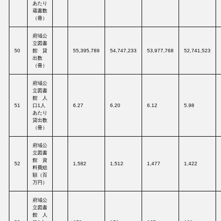
あたり
蔵書数
（冊）
府域公
立図書
50
館 貸
55,395,789
54,747,233
53,977,768
52,741,523
出数
（冊）
府域公
立図書
館 人
51
口1人
6.27
6.20
6.12
5.98
あたり
貸出数
（冊）
府域公
立図書
館 資
52
1,582
1,512
1,477
1,422
料費総
額（百
万円）
府域公
立図書
館 人