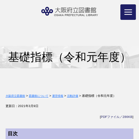
コ
ン
テ
ン
ツ
へ
ス
キ
ッ
プ
基礎指標（令和元年度）
>
>
>
>
基礎指標（令和元年度）
大阪府立図書館
図書館について
運営情報
活動評価
更新日：2021年3月9日
[
PDFファイル／286KB
]
目次