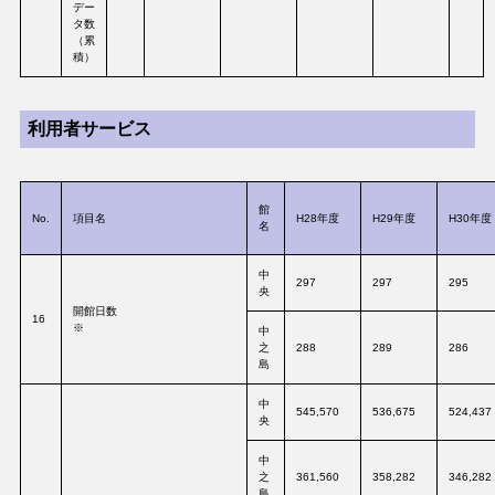
デー
タ数
（累
積）
利用者サービス
館
No.
項目名
H28年度
H29年度
H30年度
名
中
297
297
295
央
開館日数
16
※
中
之
288
289
286
島
中
545,570
536,675
524,437
央
中
之
361,560
358,282
346,282
島