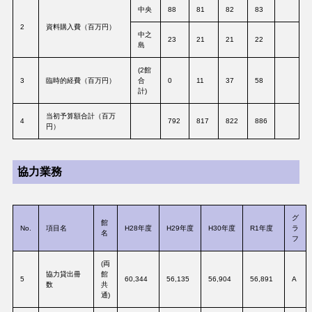
中央
88
81
82
83
2
資料購入費（百万円）
中之
23
21
21
22
島
(2館
3
臨時的経費（百万円）
合
0
11
37
58
計)
当初予算額合計（百万
4
792
817
822
886
円）
協力業務
グ
館
No.
項目名
H28年度
H29年度
H30年度
R1年度
ラ
名
フ
(両
協力貸出冊
館
5
60,344
56,135
56,904
56,891
A
数
共
通)