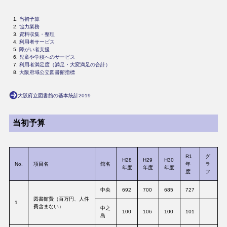
当初予算
協力業務
資料収集・整理
利用者サービス
障がい者支援
児童や学校へのサービス
利用者満足度（満足・大変満足の合計）
大阪府域公立図書館指標
大阪府立図書館の基本統計2019
当初予算
R1
グ
H28
H29
H30
No.
項目名
館名
年
ラ
年度
年度
年度
度
フ
中央
692
700
685
727
図書館費（百万円、人件
1
費含まない）
中之
100
106
100
101
島