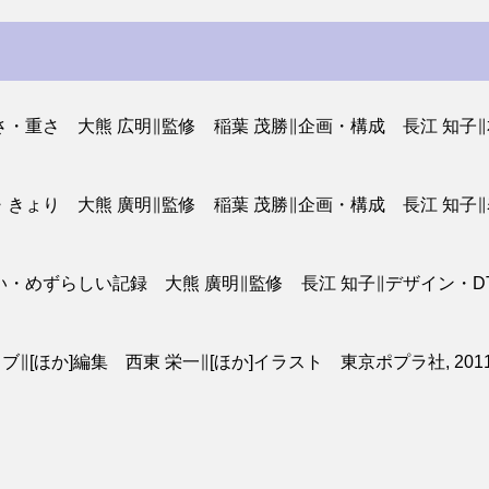
・重さ 大熊 広明∥監修 稲葉 茂勝∥企画・構成 長江 知
きょり 大熊 廣明∥監修 稲葉 茂勝∥企画・構成 長江 知
めずらしい記録 大熊 廣明∥監修 長江 知子∥デザイン・DTP
∥[ほか]編集 西東 栄一∥[ほか]イラスト 東京ポプラ社, 201