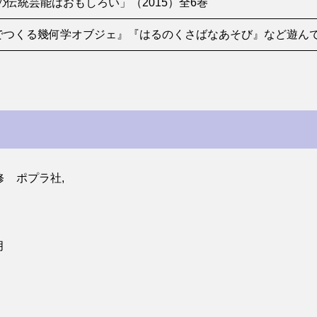
の伝統芸能はおもしろい」（2015）全6巻
でつくる幾何学オブジェ』『はるのくさばなあそび』など遊んで
 ポプラ社,
月