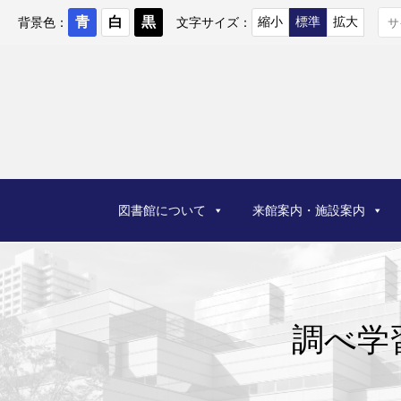
コ
ン
背景色：
文字サイズ：
テ
ン
ツ
へ
ス
キ
ッ
プ
図書館について
来館案内・施設案内
調べ学