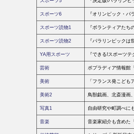
スポーツ5
『決定版!パラリンピ
スポーツ6
『オリンピック・パラ
スポーツ読物1
『ボランティアたち
スポーツ読物2
『パラリンピックは世
YA用スポーツ
『できる!スポーツテク
芸術
ポプラディア情報館
美術
「フランス発こどもア
美術2
鳥獣戯画、北斎漫画
写真1
自由研究や町調べにも
音楽
音楽家紹介も含めた