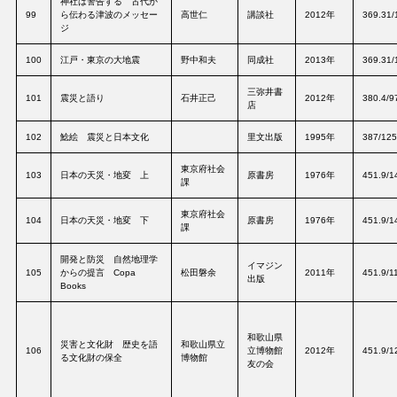
神社は警告する 古代か
99
ら伝わる津波のメッセー
高世仁
講談社
2012年
369.31
ジ
100
江戸・東京の大地震
野中和夫
同成社
2013年
369.31
三弥井書
101
震災と語り
石井正己
2012年
380.4/9
店
102
鯰絵 震災と日本文化
里文出版
1995年
387/125
東京府社会
103
日本の天災・地変 上
原書房
1976年
451.9/1
課
東京府社会
104
日本の天災・地変 下
原書房
1976年
451.9/1
課
開発と防災 自然地理学
イマジン
105
からの提言 Copa
松田磐余
2011年
451.9/1
出版
Books
和歌山県
災害と文化財 歴史を語
和歌山県立
106
立博物館
2012年
451.9/1
る文化財の保全
博物館
友の会