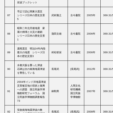
岩波ブックレット
手記で読む関東大震災
87
シリーズ日本の歴史災害
武村雅之
古今書院
2005年
369.31/
5
昭和二年北丹後地震 家
屋の倒壊と火災の連鎖
88
蒲田文雄
古今書院
2006年
369.31/
シリーズ日本の歴史災害
1
濃尾震災 明治24年内陸
89
最大の地震 シリーズ日
村松郁栄
古今書院
2006年
369.31/
本の歴史災害3
水都大阪を襲った津波
90
石碑は次の南海地震津波
長尾武
[長尾武]
2012年
369.31/
を警告している
2004年インド洋地震津波
災害被災地の現状と復興
人間文化
への課題 国立民族学博
研究機構
91
林勲男
2007年
369.31/
物館研究フォーラム 国
国立民族
立民族学博物館調査報告
学博物館
73
安政南海地震津波の教
92
長尾武
[長尾武]
2008年
369.31/