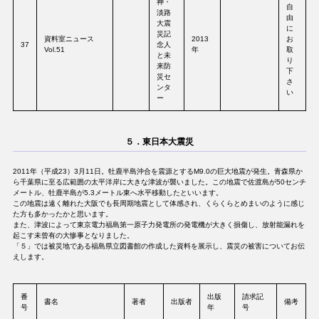
神・
自
淡路
由
大震
に
災記
資料室ニュース
2013
お
37
念人
Vol.51
年
取
と未
り
来防
下
災セ
さ
ンタ
い
ー
５．東日本大震災
2011年（平成23）3月11日。牡鹿半島沖合を震源とするM9.0の巨大地震が発生。青森県か
ら千葉県に至る広範囲の太平洋岸に大きな津波が襲いました。この地震で佐渡島が50センチ
メートル、牡鹿半島が5.3メートル東へ水平移動したといいます。
この地震は遠く離れた大阪でも長周期地震として体感され、くらくらとめまいのように感じ
た方も多かったかと思います。
また、津波によって東京電力福島第一原子力発電所の発電機が大きく損傷し、放射能漏れを
起こす未曾有の大惨事となりました。
「５」では被災地である福島県立図書館の作成した資料を展示し、震災の被害についてお伝
えします。
番
出版
請求記
書名
著者
出版者
備考
号
年
号