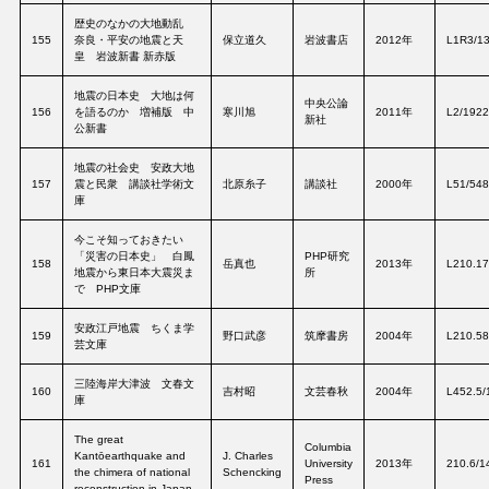
歴史のなかの大地動乱
155
奈良・平安の地震と天
保立道久
岩波書店
2012年
L1R3/1
皇 岩波新書 新赤版
地震の日本史 大地は何
中央公論
156
を語るのか 増補版 中
寒川旭
2011年
L2/192
新社
公新書
地震の社会史 安政大地
157
震と民衆 講談社学術文
北原糸子
講談社
2000年
L51/54
庫
今こそ知っておきたい
「災害の日本史」 白鳳
PHP研究
158
岳真也
2013年
L210.17
地震から東日本大震災ま
所
で PHP文庫
安政江戸地震 ちくま学
159
野口武彦
筑摩書房
2004年
L210.5
芸文庫
三陸海岸大津波 文春文
160
吉村昭
文芸春秋
2004年
L452.5/
庫
The great
Columbia
Kantōearthquake and
J. Charles
161
University
2013年
210.6/1
the chimera of national
Schencking
Press
reconstruction in Japan