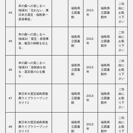
ご自
本の森への道しるべ
福島県
福島県
由に
地域31「忘れない。東
2013
44
立図書
立図書
お取
日本大震災・福島第一
年
館
館作
り下
原発事故」
さい
ご自
本の森への道しるべ
福島県
福島県
由に
地域32「震災・原発事
2013
45
立図書
立図書
お取
故…被災の体験を伝え
年
館
館作
り下
る」
さい
ご自
本の森への道しるべ
福島県
福島県
由に
地域33「放射線を知
2013
46
立図書
立図書
お取
る・震災後の心を癒
年
館
館作
り下
す」
さい
ご自
東日本大震災福島県復
福島県
福島県
由に
2013
47
興ライブラリーブック
立図書
立図書
お取
年
ガイド1
館
館作
り下
さい
ご自
東日本大震災福島県復
福島県
福島県
由に
2013
48
興ライブラリーブック
立図書
立図書
お取
年
ガイド2
館
館作
り下