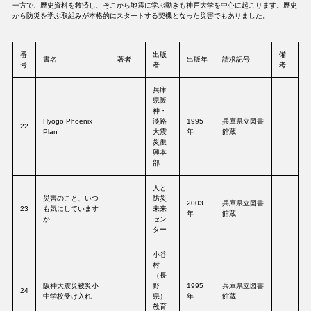
一方で、歴史資料を救済し、そこから地震に学ぶ動きも神戸大学を中心に起こります。歴史
から防災を学ぶ取組みが本格的にスタートする契機となった災害でもありました。
番
出版
備
書名
著者
出版年
請求記号
号
者
考
兵庫
県阪
神・
Hyogo Phoenix
淡路
1995
兵庫県立図書
22
Plan
大震
年
館蔵
災復
興本
部
人と
災害のこと、いつ
防災
2003
兵庫県立図書
23
も気にしています
未来
年
館蔵
か
セン
ター
小谷
村
（長
阪神大震災被災小
野
1995
兵庫県立図書
24
中学校受け入れ
県）
年
館蔵
教育