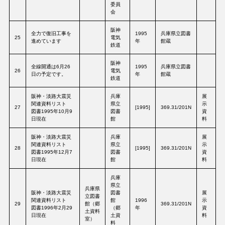
委員
会
阪神
全力で復旧工事を
1995
兵庫県立図書
25
電気
進めています
年
館蔵
鉄道
阪神
全線開通は6月26
1995
兵庫県立図書
26
電気
日の予定です。
年
館蔵
鉄道
阪神・淡路大震災
兵庫
展
関連資料リスト
県立
示
27
[1995]
369.31/201N
図書1995年10月9
図書
資
日現在
館
料
阪神・淡路大震災
兵庫
展
関連資料リスト
県立
示
28
[1995]
369.31/201N
図書1995年12月7
図書
資
日現在
館
料
兵庫
県立
兵庫県
阪神・淡路大震災
図書
展
立図書
関連資料リスト
館
1996
示
29
館（郷
369.31/201N
図書1996年2月29
（郷
年
資
土資料
日現在
土資
料
室）
料