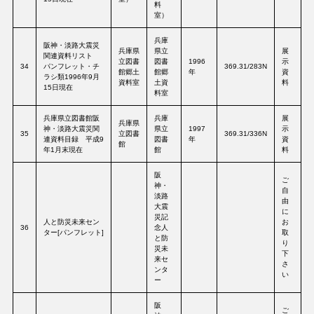
料
室）
兵庫
阪神・淡路大震災
兵庫県
県立
展
関連資料リスト
立図書
図書
1996
示
34
パンフレット・チ
369.31/283N
館郷土
館郷
年
資
ラシ類1996年9月
資料室
土資
料
15日現在
料室
兵庫県立図書館阪
兵庫
展
兵庫県
神・淡路大震災関
県立
1997
示
35
立図書
369.31/336N
連資料目録 平成9
図書
年
資
館
年1月末現在
館
料
阪
ご
神・
自
淡路
由
大震
に
災記
人と防災未来セン
お
36
念人
ター[パンフレット]
取
と防
り
災未
下
来セ
さ
ンタ
い
ー
阪
ご