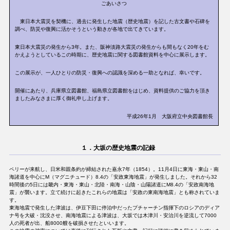
ごあいさつ
東日本大震災を契機に、過去に発生した地震（歴史地震）を記した古文書や石碑を
調べ、防災や復興に活かそうという動きが各地で出てきています。
東日本大震災の発生から3年。また、阪神淡路大震災の発生からも間もなく20年をむ
かえようとしているこの時期に、歴史地震に関する図書館資料を中心に展示します。
この展示が、一人ひとりの防災・復興への認識を深める一助となれば、幸いです。
開催にあたり、兵庫県立図書館、福島県立図書館をはじめ、資料提供のご協力を頂き
ましたみなさまに厚く御礼申し上げます。
平成26年1月 大阪府立中央図書館長
１．大坂の歴史地震の記録
ペリーが来航し、日米和親条約が締結された嘉永7年（1854）。11月4日に東海・東山・南
海諸道を中心にM（マグニチュード）8.4の「安政東海地震」が発生しました。それから32
時間後の5日には畿内・東海・東山・北陸・南海・山陰・山陽諸道にM8.4の「安政南海地
震」が襲います。立て続けに起きたこれらの地震は「安政の東南海地震」とも称されていま
す。
東海地震で発生した津波は、伊豆下田に停泊中だったプチャーチン指揮下のロシアのディア
ナ号を大破・沈没させ、南海地震による津波は、大坂では木津川・安治川を逆流して7000
人の死者が出、船8000艘を破損させたといいます。