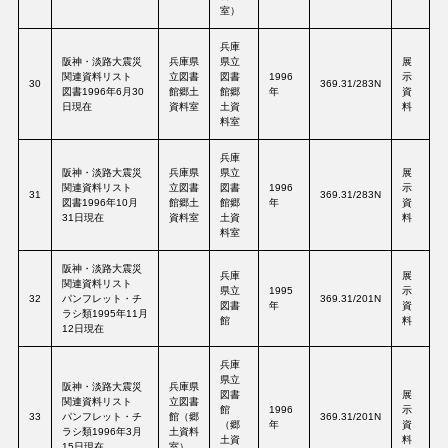
室）
兵庫
阪神・淡路大震災
兵庫県
県立
展
関連資料リスト
立図書
図書
1996
示
30
369.31/283N
図書1996年6月30
館郷土
館郷
年
資
日現在
資料室
土資
料
料室
兵庫
阪神・淡路大震災
兵庫県
県立
展
関連資料リスト
立図書
図書
1996
示
31
369.31/283N
図書1996年10月
館郷土
館郷
年
資
31日現在
資料室
土資
料
料室
阪神・淡路大震災
兵庫
展
関連資料リスト
県立
1995
示
32
パンフレット・チ
369.31/201N
図書
年
資
ラシ類1995年11月
館
料
12日現在
兵庫
県立
阪神・淡路大震災
兵庫県
図書
展
関連資料リスト
立図書
館
1996
示
33
パンフレット・チ
館（郷
369.31/201N
（郷
年
資
ラシ類1996年3月
土資料
土資
料
15日現在
室）