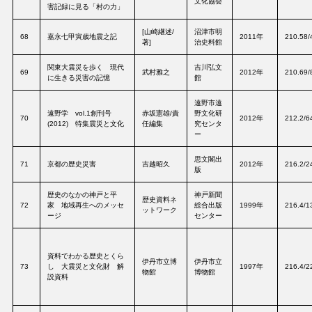
文化協会
害記録に見る「村の力」
[山崎継述/
沼津市明
68
嘉永七甲寅歳地震之記
2011年
210.58/
著]
治史料館
関東大震災を歩く 現代
吉川弘文
69
武村雅之
2012年
210.69/
に生きる災害の記憶
館
遠野市遠
遠野学 vol.1創刊号
赤坂憲雄/責
野文化研
70
2012年
212.2/6
(2012) 特集震災と文化
任編集
究センタ
ー
思文閣出
71
京都の歴史災害
吉越昭久
2012年
216.2/2
版
歴史のなかの神戸と平
神戸新聞
歴史資料ネ
72
家 地域再生へのメッセ
総合出版
1999年
216.4/1
ットワーク
ージ
センター
資料でわかる歴史とくら
伊丹市立博
伊丹市立
73
し 大震災と文化財 解
1997年
216.4/2
物館
博物館
説資料