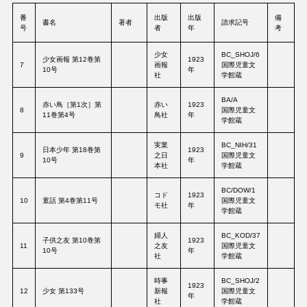
番
出版
出版
備
書名
著者
請求記号
号
者
年
考
少女
BC_SHOJ/6
少女画報 第12巻第
1923
7
画報
国際児童文
10号
年
社
学館蔵
BA/A
赤い鳥［第1次］第
赤い
1923
8
国際児童文
11巻第4号
鳥社
年
学館蔵
実業
BC_NIH/31
日本少年 第18巻第
1923
9
之日
国際児童文
10号
年
本社
学館蔵
BC/DOW/1
コド
1923
10
童話 第4巻第11号
国際児童文
モ社
年
学館蔵
婦人
BC_KOD/37
子供之友 第10巻第
1923
11
之友
国際児童文
10号
年
社
学館蔵
時事
BC_SHOJ/2
1923
12
少女 第133号
新報
国際児童文
年
社
学館蔵