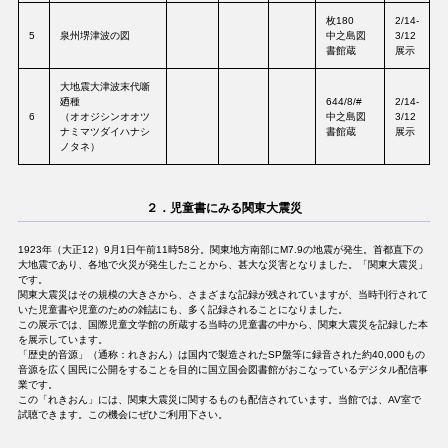
枚180
2/14-
5
泉州堺津波の図
中之島図
3/12
書館蔵
展示
大地震大津波末代噺
廼種
644/8/#
2/14-
6
（オオジシンオオツ
中之島図
3/12
ナミマツダイハナシ
書館蔵
展示
ノタネ）
２．児童書にみる関東大震災
1923年（大正12）9月1日午前11時58分。関東地方南部にM7.9の地震が発生。首都直下の
大地震であり、各地で火災が発生したことから、甚大な災害となりました。「関東大震災」
です。
関東大震災はその規模の大きさから、さまざまな記録が残されていますが、当時刊行されて
いた児童書や児童のための雑誌にも、多く記録されることになりました。
この展示では、国際児童文学館の所蔵する当時の児童書の中から、関東大震災を記録した本
を展示しています。
「歴史的音源」（通称：れきおん）は国内で製造されたSP盤等に録音された約40,000もの
音源を広く国民に公開をすることを目的に国立国会図書館がおこなっているデジタル配信事
業です。
この「れきおん」には、関東大震災に関するものも配信されています。当館では、AV室で
試聴できます。この機会にぜひご利用下さい。