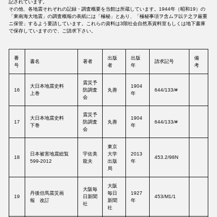
記されています。
その他、各地震それぞれの記録・調査概要を当館は所蔵しています。1944年（昭和19）の
「東南海大地震」の調査概報の表紙には「極秘」とあり、「極秘事項ヲ含ムヲ以テ之ヲ厳重
ニ保管」するよう要請しています。これらの資料は3階社会自然系資料室もしくは地下書庫
で保存していますので、ご請求下さい。
番
出版
出版
備
書名
著者
請求記号
号
者
年
考
震災予
大日本地震史料
1904
16
防調査
丸善
644/133/#
上巻
年
会
震災予
大日本地震史料
1904
17
防調査
丸善
644/133/#
下巻
年
会
東京
日本被害地震総覧
宇佐美
大学
2013
18
453.2/98N
599-2012
龍夫
出版
年
局
大阪
大阪毎
丹後但馬震災画
毎日
1927
19
日新聞
453/M1/1
報 改訂
新聞
年
社
社