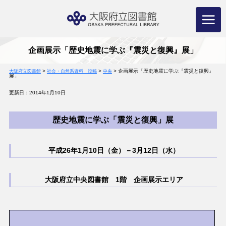
コ
ン
テ
ン
ツ
へ
ス
キ
ッ
プ
企画展示「歴史地震に学ぶ『震災と復興』展」
>
>
>
企画展示「歴史地震に学ぶ『震災と復興』
大阪府立図書館
社会・自然系資料 投稿
中央
展」
更新日：2014年1月10日
歴史地震に学ぶ「震災と復興」展
平成26年1月10日（金）－3月12日（水）
大阪府立中央図書館 1階 企画展示エリア