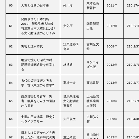
東洋経済
60
天災と復興の日本史
外川淳
2011年
210.17/
新報社
発掘された日本列島
2012 新発見考古速報
朝日新聞
61
文化庁
2012年
210.2/1
特集東日本大震災におけ
出版
る文化財保護のとりくみ
江戸遺跡研
吉川弘文
62
災害と江戸時代
2009年
210.2/5
究会
館
地震で沈んだ湖底の村
サンライ
63
琵琶湖湖底遺跡を科学す
林博通
2012年
210.2/7
ズ出版
る
古代の災害復興と考古
64
高橋一夫
高志書院
2013年
210.2/7
学 古代東国の考古学2
自然災害と考古学 災
群馬県埋蔵
上毛新聞
65
害・復興をぐんまの遺跡
文化財調査
社事業局
2013年
210.2/7
から探る
事業団
出版部
中世の巨大地震 歴史文
吉川弘文
66
矢田俊文
2009年
210.4/3
化ライブラリー
館
日本人は災害からどう復
農山漁村
67
興したか 江戸時代の災
渡辺尚志
2013年
210.5/8