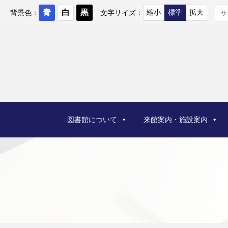
コ
ン
背景色：
文字サイズ：
テ
ン
ツ
へ
ス
キ
ッ
プ
図書館について
来館案内・施設案内